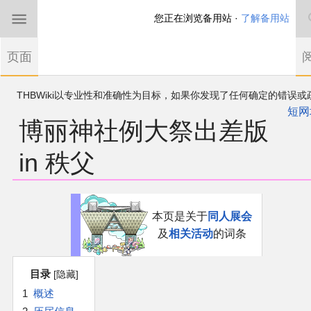
您正在浏览备用站 ·
了解备用站
首页
页面
东方Project
THBWiki以专业性和准确性为目标，如果你发现了任何确定的错误或
欢迎来到THBWiki！
漏，可在登录后直接进行改正
如果您是第一次来到这里，请点击右上角注册一
短网
博丽神社例大祭出差版
有任何意见、建议、求助、反馈都可以在
帐户
讨论板
提出
东方同人规约
in 秩父
近期新闻
跳
跳
沙盒（建议使用）
本页是关于
同人展会
到
到
及
相关活动
的词条
导
搜
讨论板
航
索
目录
加入我们
1
概述