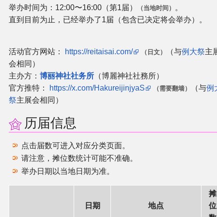
举办时间为：12:00〜16:00（第1届）
。
（当地时间）
二次创作与活动
直到目前为止，已经举办了1届（包含已决定将会举办）。
展会及活动导航
活动官方网站：
https://reitaisai.com/
（与
例大祭
主
（日文）
会相同）
展会作品列表
主办方：
博丽神社社务所
（博麗神社社務所）
官方推特：
https://x.com/HakureijinjyaS
（与
例
（需要翻墙）
商业二次创作
祭
主展会相同）
历届信息
同人二次创作
点击届数可进入对应分类页面。
同人社团列表
请注意，摊位数统计可能不准确。
举办日期以当地日期为准。
同人志分类
摊
同人专辑分类
日期
地点
位