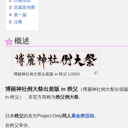
2
历届信息
官方作品
3
历届宣传图
4
第一届
官方游戏
5
注释
官方音乐
概述
官方书籍
官方角色
博丽神社例大祭出差版 in 秩父 LOGO
公式资料
博丽神社例大祭出差版 in 秩父
（博麗神社例大祭出張
游戏攻略
in 秩父），非官方简称为
秩父例大祭
。
东方相关活动
日本
秩父
的东方Project Only
同人
展会类活动
。
其他相关项目
在秩父举办。