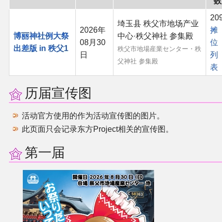
数
同人软件列表
20
埼玉县 秩父市地场产业
2026年
摊
博丽神社例大祭
中心·秩父神社 参集殿
同人角色列表
08月30
位
出差版 in 秩父1
秩父市地場産業センター・秩
日
列
父神社 参集殿
同人视频列表
表
历届宣传图
其他形式同人
THB相关项目
活动官方使用的作为活动宣传图的图片。
此页面只会记录东方Project相关的宣传图。
THB策划
第一届
THB衍生
THB媒体
THB协力