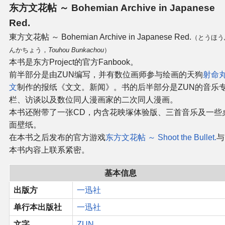
东方文花帖 ～ Bohemian Archive in Japanese
同人软件列表
Red.
東方文花帖 ～ Bohemian Archive in Japanese Red.
同人角色列表
（とうほう
んかちょう，
Touhou Bunkachou
）
本书是东方Project的官方Fanbook。
同人视频列表
前半部分是由ZUN编写，并有数位画师参与绘画的天狗
射命
文
制作的报纸《文文。新闻》。书的后半部分是ZUN的音乐
其他形式同人
栏、访谈以及数位同人漫画家的二次同人漫画。
本书还附带了一张CD，内含花映塚体验版、三首音乐及一些
THB相关项目
面壁纸。
在本书之后发布的官方游戏
东方文花帖 ～ Shoot the Bullet.
与
THB策划
本书内容上联系紧密。
THB衍生
基本信息
出版方
一迅社
THB媒体
单行本出版社
一迅社
THB协力
文字
ZUN