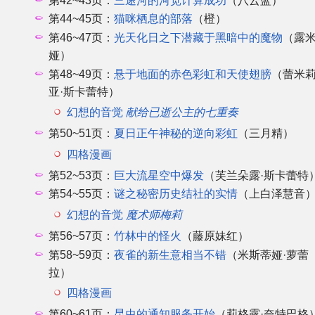
第42~43页：
三途河的河宽计算成功
（八云蓝）
第44~45页：
猫咪栖息的部落
（橙）
第46~47页：
光天化日之下潜藏于黑暗中的魔物
（露
娅）
第48~49页：
悬于地面的赤色彩虹和天使翅膀
（蕾米
亚·斯卡蕾特）
幻想的音觉
献给已逝公主的七重奏
第50~51页：
夏日正午神秘的逆向彩虹
（三月精）
四格漫画
第52~53页：
巨大流星空中爆发
（芙兰朵露·斯卡蕾特
第54~55页：
谜之秘密历史结社的实情
（上白泽慧音
幻想的音觉
魔术师梅莉
第56~57页：
竹林中的怪火
（藤原妹红）
第58~59页：
夜雀的新生意相当不错
（米斯蒂娅·萝蕾
拉）
四格漫画
第60~61页：
昆虫的通知服务开始
（莉格露·奈特巴格