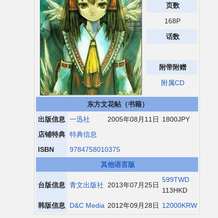
页数
二次创作与活动
168P
话数
展会及活动导航
附带附赠
展会作品列表
附属CD
商业二次创作
东方文花帖（书籍）
出版信息
一迅社
2005年08月11日
1800JPY
同人二次创作
店铺特典
特典信息
同人社团列表
ISBN
9784758010375
其他语言版
同人志分类
599TWD
台版信息
青文出版社
2013年07月25日
113HKD
同人专辑分类
韩版信息
D&C Media
2012年09月28日
12000KRW