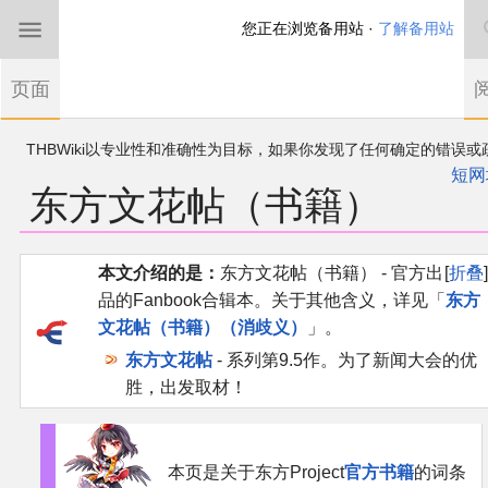
您正在浏览备用站 ·
了解备用站
首页
页面
东方Project
THBWiki以专业性和准确性为目标，如果你发现了任何确定的错误或
欢迎来到THBWiki！
漏，可在登录后直接进行改正
如果您是第一次来到这里，请点击右上角注册一
短网
东方文花帖（书籍）
有任何意见、建议、求助、反馈都可以在
帐户
讨论板
提出
东方同人规约
近期新闻
跳
跳
本文介绍的是：
东方文花帖（书籍） - 官方出
折叠
到
到
品的Fanbook合辑本。关于其他含义，详见「
东方
导
搜
沙盒（建议使用）
文花帖（书籍）（消歧义）
」。
航
索
东方文花帖
- 系列第9.5作。为了新闻大会的优
讨论板
胜，出发取材！
加入我们
本页是关于东方Project
官方书籍
的词条