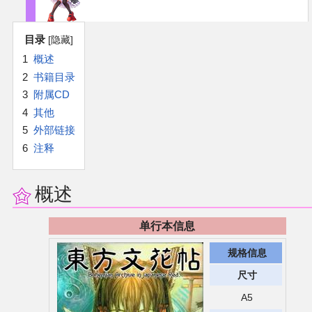
官方作品
目录
官方游戏
1
概述
2
书籍目录
官方音乐
3
附属CD
4
其他
官方书籍
5
外部链接
6
注释
官方角色
概述
公式资料
单行本信息
游戏攻略
规格信息
东方相关活动
尺寸
A5
其他相关项目