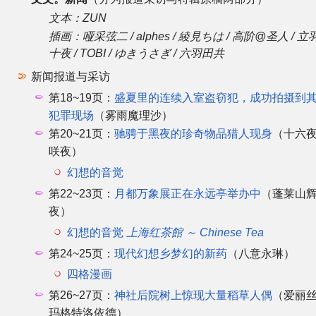
文本：ZUN
插画：哑采弦二 / alphes / 綾見ちは / 高阶@圣人 / 立羽
十夜 / TOBI / ゆきうさぎ / 六羽田共
新闻报道与采访
第18~19页：
盛夏里的连续入室盗窃犯，成功拍摄到
犯罪现场
（雾雨魔理沙）
第20~21页：
驰骋于黑夜的珍奇物品猎人现身
（十六
咲夜）
幻想的音觉
第22~23页：
月都万象展正在永远亭举办中
（蓬莱山
夜）
幻想的音觉
上海红茶館 ～ Chinese Tea
第24~25页：
现代幻想乡梦幻的新药
（八意永琳）
四格漫画
第26~27页：
神社后院树上惊现大量稻草人偶
（爱丽丝
玛格特洛依德）