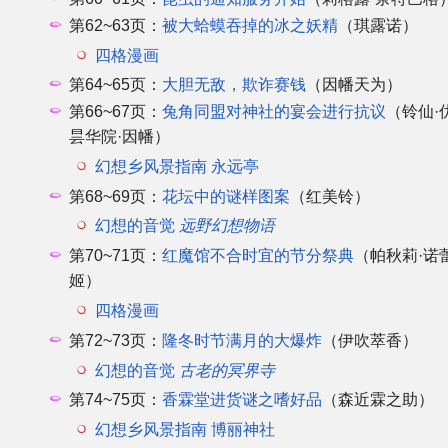
第62~63页：
被大蛤蟆吞掉的冰之妖精
（琪露诺）
四格漫画
第64~65页：
大胆无敌，欺诈赛钱
（因幡天为）
第66~67页：
兔角同盟对神社的宴会进行抗议
（铃仙·
昙华院·因幡）
幻想乡风景指南 永远亭
第68~69页：
花坛中的谜样图案
（红美铃）
幻想的音觉
远野幻想物语
第70~71页：
红魔馆不合时宜的节分祭典
（帕秋莉·诺
姬）
四格漫画
第72~73页：
隆冬时节满月的大爆炸
（伊吹萃香）
幻想的音觉
古老的冥界寺
第74~75页：
香霖堂进货谜之嗜好品
（森近霖之助）
幻想乡风景指南 博丽神社