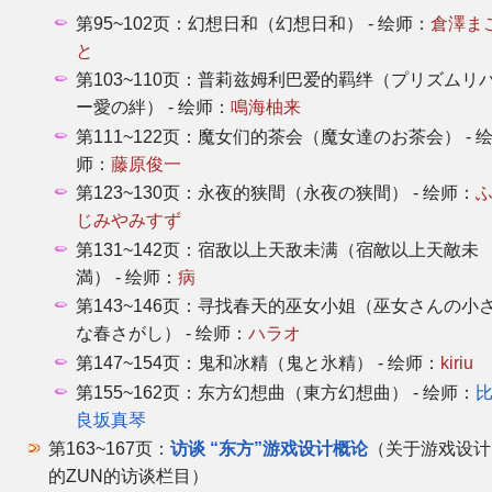
第95~102页：幻想日和（幻想日和） - 绘师：
倉澤ま
と
第103~110页：普莉兹姆利巴爱的羁绊（プリズムリ
ー愛の絆） - 绘师：
鳴海柚来
第111~122页：魔女们的茶会（魔女達のお茶会） - 
师：
藤原俊一
第123~130页：永夜的狭間（永夜の狭間） - 绘师：
じみやみすず
第131~142页：宿敌以上天敌未满（宿敵以上天敵未
満） - 绘师：
病
第143~146页：寻找春天的巫女小姐（巫女さんの小
な春さがし） - 绘师：
ハラオ
第147~154页：鬼和冰精（鬼と氷精） - 绘师：
kiriu
第155~162页：东方幻想曲（東方幻想曲） - 绘师：
良坂真琴
第163~167页：
访谈 “东方”游戏设计概论
（关于游戏设计
的ZUN的访谈栏目）