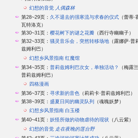
幻想的音觉
人偶森林
第28~29页：
久不退去的强寒流与求春的仪式
（蕾蒂·
瓦特洛克）
第30~31页：
樱花树下的谜之花瓣
（西行寺幽幽子）
第32~33页：
骚灵音乐会，突然转移场地
（露娜萨·普
兹姆利巴）
幻想乡风景指南 红魔馆
第34~35页：
普莉兹姆利巴次女，单独活动？
（梅露兰
普莉兹姆利巴）
四格漫画
第36~37页：
寻求新的音色
（莉莉卡·普莉兹姆利巴）
第38~39页：
盛夏日间的幽灵队列
（魂魄妖梦）
幻想乡风景指南 白玉楼
第40~41页：
妖怪所做的动物虐待的现状
（八云紫）
幻想的音觉
走在夜晚的莲台野