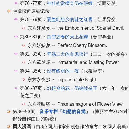
第76~77页：
神社的赏樱会仍在继续
（博丽灵梦）
特辑报道原稿记录
第78~79页：
覆盖幻想乡的谜之红雾
（红雾异变）
东方红魔乡 ～ the Embodiment of Scarlet Devil.
第80~81页：
白雪之春的天上花瓣
（春雪异变）
东方妖妖梦 ～ Perfect Cherry Blossom.
第82~83页：
每隔三天的百鬼夜行
（三日一次的宴会
东方萃梦想 ～ Immaterial and Missing Power.
第84~85页：
没有黎明的一夜
（永夜异变）
东方永夜抄 ～ Imperishable Night.
第86~87页：
幻想乡的花，仍继续盛开
（六十年一次
花之异变）
东方花映塚 ～ Phantasmagoria of Flower View.
第88~93页：
音乐专栏「幻想的音觉」
（博丽神主ZUN对
部分自作曲目的解说）
同人漫画
（由8位同人作家分别创作的东方二次同人漫画