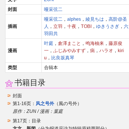
封面
哑采弦二
其他
哑采弦二
，
alphes
，
綾見ちは
，
高阶@圣
插画
人
，
立羽
，
十夜
，
TOBI
，
ゆきうさぎ
，
六
联系管理员
羽田共
叶庭
，
倉澤まこと
，
鸣海柚来
，
藤原俊
关于THBWiki
漫画
一
，
ふじみやみすず
，
病
，
ハラオ
，
kiri
u
，
比良坂真琴
捐款支持
类型
合辑本
书籍目录
封面
第1-16页：
风之号外
（風の号外）
原作：ZUN / 漫画：葉庭
第17页：目录
文文。新闻
（分为报道采访与特辑原稿两部分）