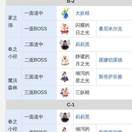
B-2
一面道中
大妖精
雾之
湖
闪耀的
一面BOSS
桑尼米尔克
日之光
二面道中
莉莉黑
春之
小径
静谧的
二面BOSS
露娜切露德
月之光
倾泻的
三面道中
斯塔萨菲雅
魔法
星之光
森林
三面BOSS
三妖精
C-1
一面道中
莉莉黑
春之
小径
倾泻的