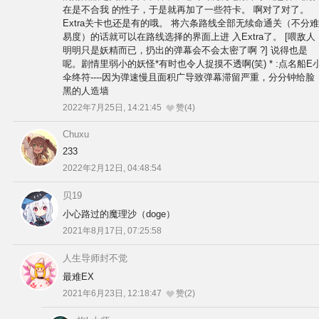
在是不合我 的性子，于是就再加了一些符卡。 啊对了对了。
Extra关卡也还是有的哦。 将六条路线全部无续命通关（不分难
易度）的话就可以在路线选择的界面上进 入Extra了。 [喂敌人
明明只是妖精而已，扔出的弹幕会不会太密了啊 ?] 说得也是
呢。剧情里弱小的妖怪*有时也令人捉摸不透啊(笑) * :点名船E
伞终符----因为弹速慢且面积广导致弹幕滞留严重，分分钟给脸
黑的人造墙
2022年7月25日, 14:21:45
赞(4)
Chuxu
233
2022年2月12日, 04:48:54
贝19
小心路过的魔理沙（doge）
2021年8月17日, 07:25:58
人生导师封不觉
最难EX
2021年6月23日, 12:18:47
赞(2)