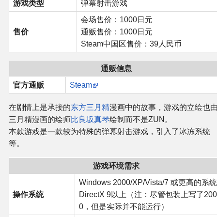
游戏类型
弹幕射击游戏
会场售价：1000日元
其他
售价
通贩售价：1000日元
Steam中国区售价：39人民币
联系管理员
通贩信息
关于THBWiki
官方通贩
Steam
捐款支持
在剧情上是承接的
东方三月精
漫画中的故事，游戏的立绘也
三月精漫画的绘师
比良坂真琴
绘制而不是ZUN。
本款游戏是一款较为特殊的弹幕射击游戏，引入了冰冻系统
等。
游戏环境需求
Windows 2000/XP/Vista/7 或更高的系统
操作系统
DirectX 9以上（注：尽管包装上写了200
0，但是实际并不能运行）