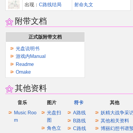
出现：
C路线结局
射命丸文
附带文档
正式版附带文档
光盘说明书
游戏内Manual
Readme
Omake
其他资料
音乐
图片
符卡
其他
Music Roo
光盘扫
A路线
妖精大战争采
m
图
B路线
其他相关资料
角色立
C路线
博丽幻想书谱