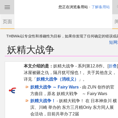
您正在浏览备用站 ·
了解备用站
首页
页面
东方Project
欢迎来到THBWiki！
如果您是第一次来到这里，请点击右上角注册一
有任何意见、建议、求助、反馈都可以在
帐户
讨论板
提出
短网
妖精大战争
THBWiki以专业性和准确性为目标，如果你发现了任何确定的错误或
东方同人规约
漏，可在登录后直接进行改正
近期新闻
跳
跳
本文介绍的是：
妖精大战争 - 系列第12.8作。
折叠
到
到
冰屋被砸之仇，隔月犹可报也！。关于其他含义，
导
搜
沙盒（建议使用）
详见「
妖精大战争（消歧义）
」。
航
索
妖精大战争 ～ Fairy Wars
- 由 ZUN 创作的官
讨论板
方曲目，原名 妖精大戦争 ～ Fairy Wars
妖精大战争！
- 妖精大戦争！ 在 日本神奈川 横
加入我们
滨、川崎 举办的 东方三月精Only 东方同人展
会活动，目前共举办了2届