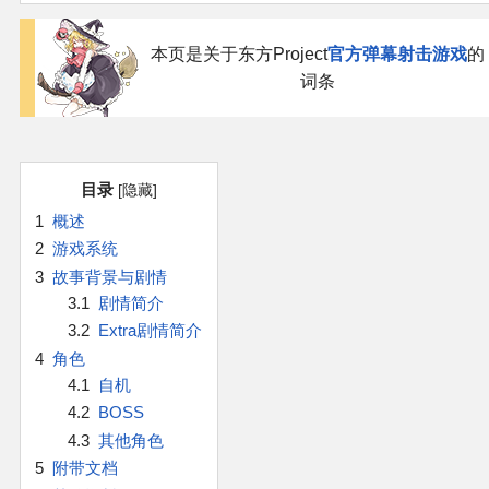
官方作品
本页是关于东方Project
官方弹幕射击游戏
的
官方游戏
词条
官方音乐
官方书籍
目录
1
概述
官方角色
2
游戏系统
3
故事背景与剧情
公式资料
3.1
剧情简介
3.2
Extra剧情简介
游戏攻略
4
角色
4.1
自机
4.2
BOSS
东方相关活动
4.3
其他角色
5
附带文档
其他相关项目