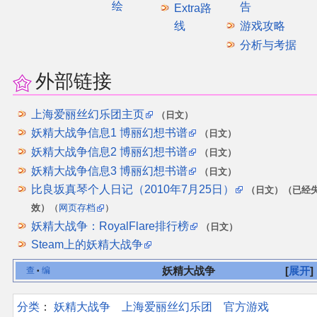
绘
告
Extra路
线
游戏攻略
分析与考据
外部链接
上海爱丽丝幻乐团主页
（日文）
妖精大战争信息1 博丽幻想书谱
（日文）
妖精大战争信息2 博丽幻想书谱
（日文）
妖精大战争信息3 博丽幻想书谱
（日文）
比良坂真琴个人日记（2010年7月25日）
（日文）
（已经
效）
（
网页存档
）
妖精大战争：RoyalFlare排行榜
（日文）
Steam上的妖精大战争
妖精大战争
展开
查
编
•
分类
：​
妖精大战争
上海爱丽丝幻乐团
官方游戏