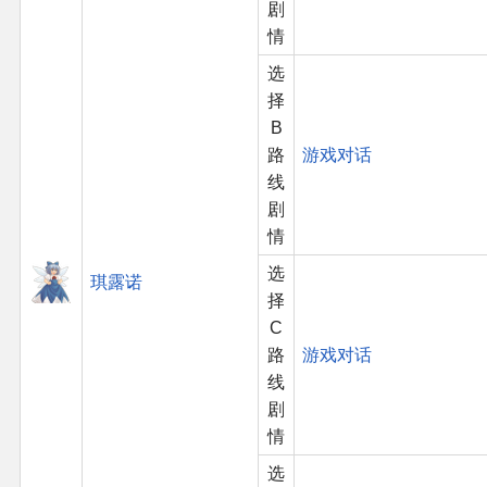
剧
情
选
择
B
路
游戏对话
线
剧
情
选
琪露诺
择
C
路
游戏对话
线
剧
情
选