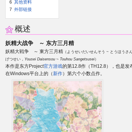
6
其他资料
7
外部链接
二次创作与活动
展会及活动导航
概述
展会作品列表
妖精大战争 ～ 东方三月精
妖精大戦争 ～ 東方三月精
（ようせいだいせんそう ~ とうほうさ
商业二次创作
げつせい，
Yousei Daisensou ~ Touhou Sangetsusei
）
本作是东方Project
官方游戏
的第12.8作（TH12.8），也是发
在Windows平台上的（
新作
）第六个小数点作。
同人二次创作
同人社团列表
同人志分类
同人专辑分类