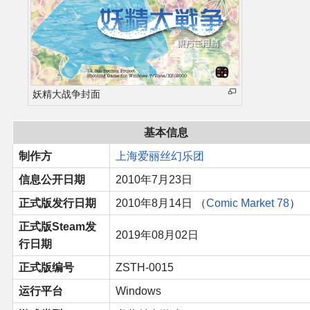
同人软件列表
同人角色列表
同人视频列表
妖精大战争封面
其他形式同人
基本信息
制作方
上海爱丽丝幻乐团
THB相关项目
信息公开日期
2010年7月23日
THB策划
正式版发行日期
2010年8月14日 （
Comic Market 78
）
正式版Steam发
THB衍生
2019年08月02日
行日期
正式版编号
ZSTH-0015
THB媒体
运行平台
Windows
THB协力