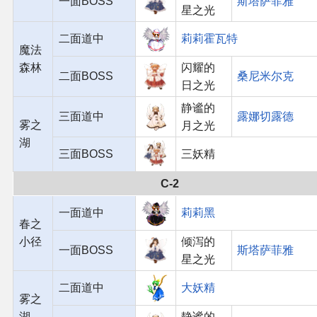
一面BOSS
斯塔萨菲雅
星之光
二面道中
莉莉霍瓦特
魔法
森林
闪耀的
二面BOSS
桑尼米尔克
日之光
静谧的
三面道中
露娜切露德
雾之
月之光
湖
三面BOSS
三妖精
C-2
一面道中
莉莉黑
春之
小径
倾泻的
一面BOSS
斯塔萨菲雅
星之光
二面道中
大妖精
雾之
湖
静谧的