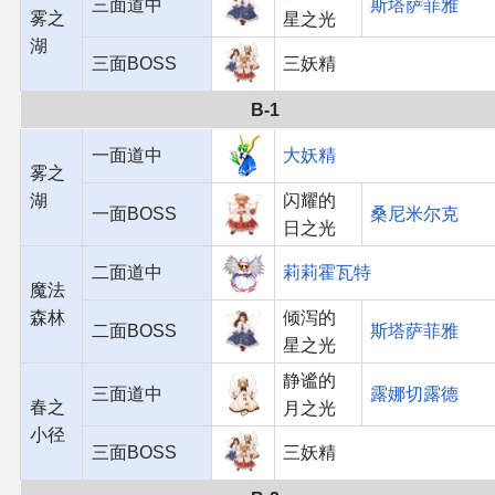
三面道中
斯塔萨菲雅
雾之
星之光
湖
三面BOSS
三妖精
B-1
一面道中
大妖精
雾之
湖
闪耀的
一面BOSS
桑尼米尔克
日之光
二面道中
莉莉霍瓦特
魔法
森林
倾泻的
二面BOSS
斯塔萨菲雅
星之光
静谧的
三面道中
露娜切露德
春之
月之光
小径
三面BOSS
三妖精