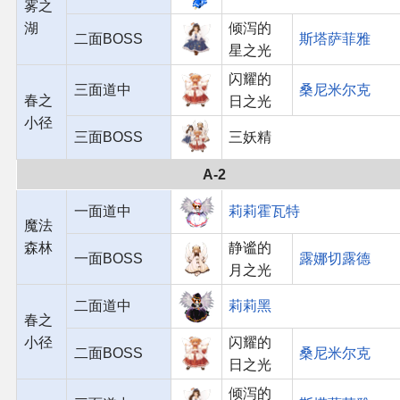
雾之
湖
倾泻的
二面BOSS
斯塔萨菲雅
星之光
闪耀的
三面道中
桑尼米尔克
春之
日之光
小径
三面BOSS
三妖精
A-2
一面道中
莉莉霍瓦特
魔法
森林
静谧的
一面BOSS
露娜切露德
月之光
二面道中
莉莉黑
春之
小径
闪耀的
二面BOSS
桑尼米尔克
日之光
倾泻的