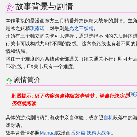
故事背景与剧情
本作承接的是漫画东方三月精番外篇妖精大战争的剧情。主
是冰之妖精
琪露诺
，对手则是
光之三妖精
。
开始有三个独立的关卡可以选择，通过选择不同的先后顺序
行关卡可以构成共6种不同的路线。这六条路线也有着不同的
情和结局。
将任一个难度的六条线路全部通关（续关通关不行）即可开
EX路线，EX关卡只有一个难度。
剧情简介
展
剧透提示:
以下内容包含详细故事情节，请自行决定是
否继续阅读
具体的游戏剧情请到游戏中亲自体验，或参照
自机
段落中的
戏对话。
故事背景请参照
Manual
或漫画
番外篇 妖精大战争
。