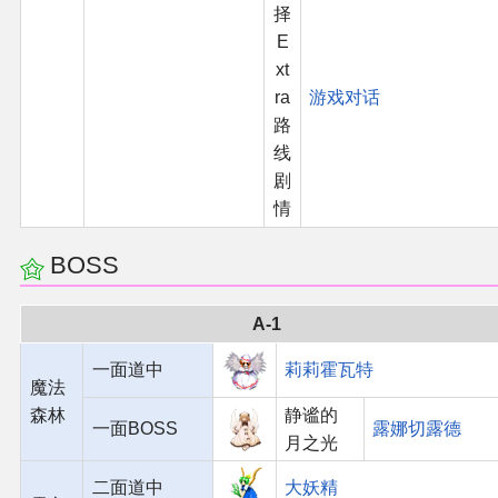
择
E
xt
ra
游戏对话
路
线
剧
情
BOSS
A-1
一面道中
莉莉霍瓦特
魔法
森林
静谧的
一面BOSS
露娜切露德
月之光
二面道中
大妖精