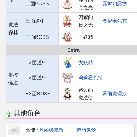
二面BOSS
露娜切露德
月之光
闪耀的
三面道中
桑尼米尔克
魔法
日之光
森林
三面BOSS
三妖精
Extra
EX面道中
大妖精
夜樱
EX面道中
莉莉霍瓦特
怪道
路过的
EX面BOSS
雾雨魔理沙
魔法使
其他角色
出现：
B路线结局
博丽灵梦