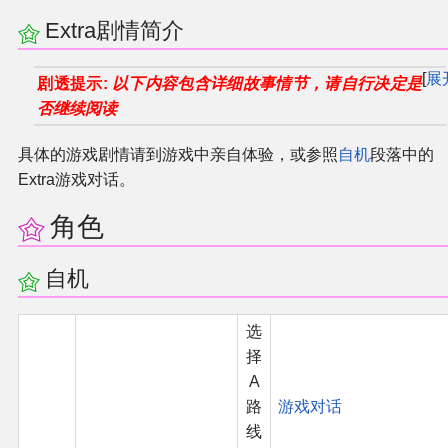
Extra剧情简介
展
剧透提示:
以下内容包含详细故事情节，请自行决定是
否继续阅读
具体的游戏剧情请到游戏中亲自体验，或参照
自机
段落中的
Extra游戏对话。
角色
自机
选
择
A
路
游戏对话
线