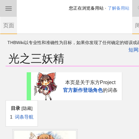
您正在浏览备用站 ·
了解备用站
首页
页面
东方Project
THBWiki以专业性和准确性为目标，如果你发现了任何确定的错误或
欢迎来到THBWiki！
漏，可在登录后直接进行改正
如果您是第一次来到这里，请点击右上角注册一
短网
光之三妖精
有任何意见、建议、求助、反馈都可以在
帐户
讨论板
提出
东方同人规约
近期新闻
跳
跳
本页是关于东方Project
到
到
官方新作登场角色
的词条
导
搜
沙盒（建议使用）
航
索
目录
讨论板
1
词条导航
加入我们