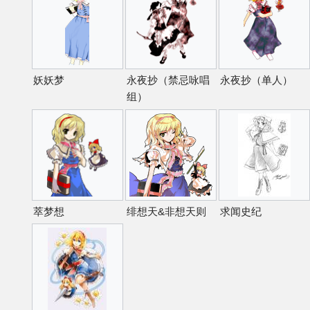
妖妖梦
永夜抄（禁忌咏唱
永夜抄（单人）
组）
萃梦想
绯想天&非想天则
求闻史纪