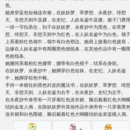
色。
她身穿蓝色短袖连衣裙，在妖妖梦、萃梦想、永夜抄、绯想
天、非想天则中及踝，在史纪、人妖名鉴中及膝。裙子门襟
一排一字扣系住，扣子在妖妖梦、永夜抄中为黑色，在萃梦
想、绯想天、非想天则中为红色，在人妖名鉴中为白色。领
上系着粉红色领巾，领巾有白色褶边。她肩上披着白色披肩
边缘在人妖名鉴中有两圈黑色细线条，在其他作品中有一圈
色粗线条。
她腰间系着粉红色腰带，腰带有白色褶子，结系在身前。
在妖妖梦、永夜抄中，她脚穿白色短袜。在史纪、人妖名鉴
中，她脚穿棕色中靴。
手持一本锁住的黑色封皮的魔法书，在妖妖梦、萃梦想、绯
天、非想天则、人妖名鉴为右手，在永夜抄、史纪为左手。
在永夜抄中身旁有一只穿着红色连衣裙、脑后戴着红色大蝴
结的金发人偶，在除妖妖梦外其他作品中身旁有一只穿着黑
连衣裙和白色围裙、脑后戴着红色大蝴蝶结的金发蓝瞳人偶