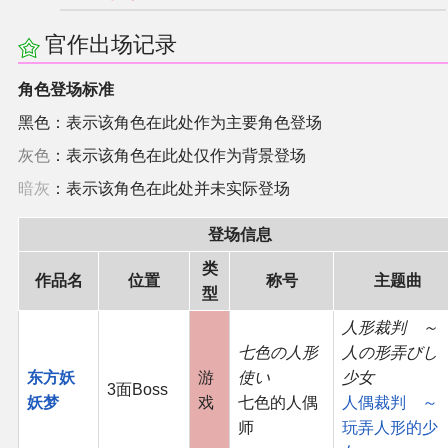
官作出场记录
角色登场标准
黑色：表示该角色在此处作为主要角色登场
灰色
：表示该角色在此处仅作为背景登场
暗灰
：表示该角色在此处并未实际登场
登场信息
类
作品名
位置
称号
主题曲
型
人形裁判 ～
七色の人形
人の形弄びし
东方妖
游
使い
少女
3面Boss
妖梦
戏
七色的人偶
人偶裁判 ～
师
玩弄人形的少