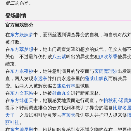
量二次创作。
登场剧情
官方游戏部分
在
东方妖妖梦
中，爱丽丝遇到调查异变的自机，与自机对战
被打败。
在
东方萃梦想
中，她出门调查笼罩幻想乡的妖气，但众人都
关心，不过最终仍打败
八云紫
叫出的异变主犯
伊吹萃香
使异
结束。
在
东方永夜抄
中，她注意到满月的异变而与
雾雨魔理沙
出发
查，两人发现
永远亭
并打倒永远亭里的
蓬莱山辉夜
而解决异
变。后两人又被辉夜骗去
迷途竹林
里试胆。
在
东方文花帖
中，她被
射命丸文
进行新闻取材。
在
东方绯想天
中，她预感要地震而进行调查，在
帕秋莉·诺蕾
提示下转而调查绯色的云并找到和教训了异变的黑幕
比那名
天子
，之后试图引导灵梦去
有顶天
教训犯人并把犯人抓来修
丽神社
。
在
东方地灵殿
中，她从间歇泉感到有不祥之物的存在，想要