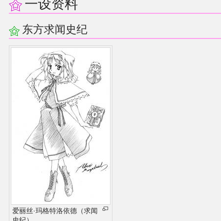
一设资料
东方求闻史纪
爱丽丝·玛格特洛依德（求闻
史纪）