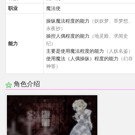
职业
魔法使
其他
操纵魔法程度的能力
（妖妖梦、萃梦想、
永夜抄）
联系管理员
操控人偶程度的能力
（地灵殿、求闻史
能力
纪）
关于THBWiki
主要是使用魔法程度的能力
（人妖名鉴）
使用魔法（人偶操纵）程度的能力
（幻存
捐款支持
神签）
角色介绍