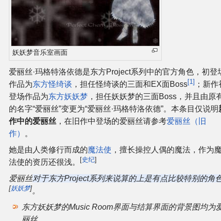
妖妖梦音乐室画面
爱丽丝·玛格特洛依德是东方Project系列中的官方角色，初登
1
作品为
东方怪绮谈
，担任怪绮谈的三面和EX面Boss
；新作
登场作品为
东方妖妖梦
，担任妖妖梦的三面Boss，并且由原
的名字“爱丽丝”变更为“爱丽丝·玛格特洛依德”。本条目仅说明
作中的爱丽丝
，在旧作中登场的爱丽丝请参考
爱丽丝（旧
作）
。
她是由人类修行而成的
魔法使
，擅长操控人偶的魔法，作为
[
史纪
]
法使的资历还很浅。
爱丽丝
对于东方Project系列来说算的上是有点比较特别的角
[
妖妖梦
]
。
东方妖妖梦的Music Room界面与结算界面的背景图均为
丽丝。