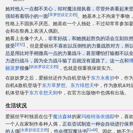
她
对他人一点都不关心，却对魔法很执着，尽管外表看起来
[
萃梦想设定文档
]
强却有着弱小的一面
。她基本上不拘束于事物
性格上不固执不厌恶。她喜欢一个人独处，不过却常常参加
会和在祭典上表演人偶剧。
她看上去像个大人，
非常好战，和她挑起胜负的话会立刻欣
[
史纪
]
接受
，但是爱丽丝
不喜欢以压倒性的力量战胜对方，所
总是用比对手稍微高一点的力量战斗，甚至哪怕打输都不以
力进行战斗，因为全力战斗输了后就没有退路了。这一点和
[
妖妖梦设定文档
]
丽灵梦
很像
，也就是很重视保留实力。
在妖妖梦之后，爱丽丝还作为自机登场于
东方永夜抄
中，作
自机&敌机登场于
东方萃梦想
、
东方绯想天
中，作为敌机&对
机体登场于
东方非想天则
中，在官方出版物中也偶有出场。
生活状况
爱丽丝平时独居在位于
魔法森林
的家
玛格特洛依德邸
中，喜
一个人在家制作各种人偶，
正在尝试制造一种会自动进行保
[
永夜抄设定文档
]
[
GoM
]
的人偶
，
也会撰写魔法书
。因此，她不怎