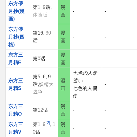
东方儚
第
1
,
9
话,
漫
月抄(漫
-
-
体验版
画
画)
东方儚
第16,
30
漫
月抄(四
-
-
话
画
格)
东方三
漫
第0话
-
-
月精E
画
七色の人形
第5, 6, 9
东方三
漫
遣い
话,
妖精大
-
月精S
画
七色的人偶
战争
使
东方三
漫
第
12
话
-
-
月精O
画
2
东方三
第
1
,
9
,
1
漫
-
-
月精V
0
话
画