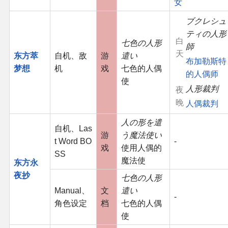
女
ブクレシュ
ティの人形
白
七色の人形
師
天
东方萃
自机、敌
游
遣い
布加勒斯特
梦想
机
戏
七色的人偶
的人偶师
使
人形裁判
夜
晚
人偶裁判
人の形を遣
自机、Las
游
う魔法使い
t Word BO
-
戏
使用人偶的
SS
魔法使
东方永
夜抄
七色の人形
Manual、
文
遣い
-
角色设定
档
七色的人偶
使