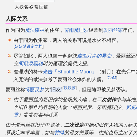
人妖名鉴 常世篇
人际关系
作为同为
魔法森林
的住客，
雾雨魔理沙
经常到
爱丽丝家
串门
由于同为收集家，两人的关系可说是水火不相容。
[
妖妖梦设定文档
]
尽管如此，两人也曾
一起解决
虚假月亮的异变
，爱丽丝还
在
间歇泉骚动
时为魔理沙提供支援
。
魔理沙的符卡
光击「Shoot the Moon」
（射月）在光弹中
[
GoM
]
入魔法的做法参考了爱丽丝会爆炸的人偶。
[
妖妖梦
]
爱丽丝称
博丽灵梦
为
“旧友”
，但是随即被灵梦否认。
由于爱丽丝为新旧作均登场的人物，在
二次创作
中与其他
个旧作新作均登场的人物（博丽灵梦、雾雨魔理沙、
风见
香
）常常有各种联系。
由于爱丽丝在旧作中登场，
二次设定
中她和旧作人物的人际
系设定非常丰富，如与
神绮
的母女关系等，由此也衍生出了