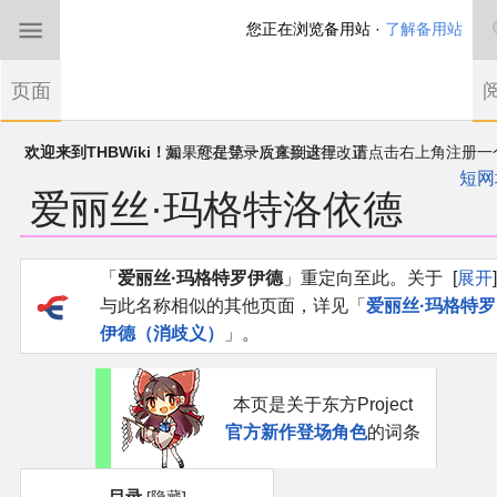
您正在浏览备用站 ·
了解备用站
首页
页面
东方Project
欢迎来到THBWiki！
如果您是第一次来到这里，请点击右上角注册一
有任何意见、建议、求助、反馈都可以在
帐户
讨论板
提出
短网
爱丽丝·玛格特洛依德
THBWiki以专业性和准确性为目标，如果你发现了任何确定的错误或
东方同人规约
漏，可在登录后直接进行改正
近期新闻
跳
跳
「
爱丽丝·玛格特罗伊德
」重定向至此。关于
展开
到
到
与此名称相似的其他页面，详见「
爱丽丝·玛格特罗
导
搜
沙盒（建议使用）
伊德（消歧义）
」。
航
索
讨论板
本页是关于东方Project
官方新作登场角色
的词条
加入我们
目录