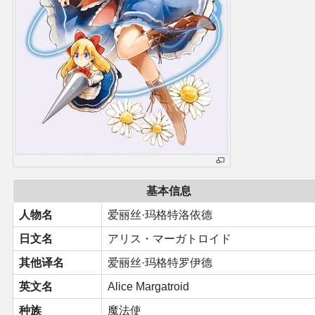
同人软件列表
同人角色列表
同人视频列表
其他形式同人
THB相关项目
基本信息
THB策划
人物名
爱丽丝·玛格特洛依德
THB衍生
日文名
アリス・マーガトロイド
其他译名
爱丽丝·玛格特罗伊德
THB媒体
英文名
Alice Margatroid
种族
魔法使
THB协力