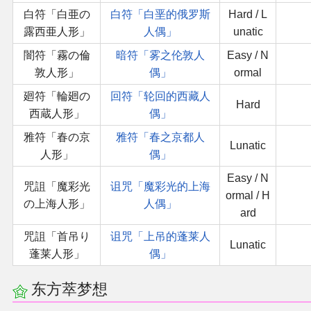
白符「白亜の
白符「白垩的俄罗斯
Hard / L
露西亜人形」
人偶」
unatic
闇符「霧の倫
暗符「雾之伦敦人
Easy / N
敦人形」
偶」
ormal
廻符「輪廻の
回符「轮回的西藏人
Hard
西蔵人形」
偶」
雅符「春の京
雅符「春之京都人
Lunatic
人形」
偶」
Easy / N
咒詛「魔彩光
诅咒「魔彩光的上海
ormal / H
の上海人形」
人偶」
ard
咒詛「首吊り
诅咒「上吊的蓬莱人
Lunatic
蓬莱人形」
偶」
东方萃梦想