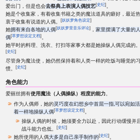
[
史纪
]
爱出门，但是也会
去祭典上表演人偶技艺
。
她是个收集家，有着收集书籍之类的魔法道具的癖好，最近
[
妖妖梦角色设定
]
衷于收集有说道的人偶。
[
妖妖梦里音乐评论
]
她
拥有来自各地的人偶
，
家里摆满了大量的
[
萃梦想设定文档
]
偶
。
她平时的料理、洗衣、打扫等家事大都是她操纵人偶完成的
[
史纪
]
尽管身为魔法使，她仍然保持着和人类一样的吃饭与睡觉的
[
史纪
]
惯。
角色能力
爱丽丝拥有
使用魔法（人偶操纵）程度的能力
。
作为人偶师，她的
灵巧度在幻想乡中首屈一指,可以宛如活
[
萃梦想设定文档
]
着一样地操纵人偶
。
操纵人偶的时候，她须要全力以赴，因此行动缓慢并
[
史纪
]
战斗能力也低。
[
史纪
]
她所使用的人偶
大多是自己亲手制作的
。