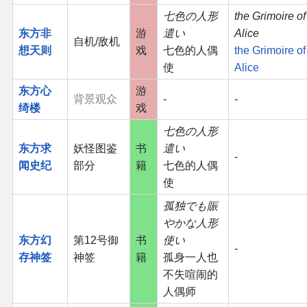
七色の人形
the Grimoire of
东方非
游
遣い
Alice
自机/敌机
想天则
戏
七色的人偶
the Grimoire of
使
Alice
东方心
游
背景观众
-
-
绮楼
戏
七色の人形
东方求
妖怪图鉴
书
遣い
-
闻史纪
部分
籍
七色的人偶
使
孤独でも賑
やかな人形
东方幻
第12号御
书
使い
-
存神签
神签
籍
孤身一人也
不失喧闹的
人偶师