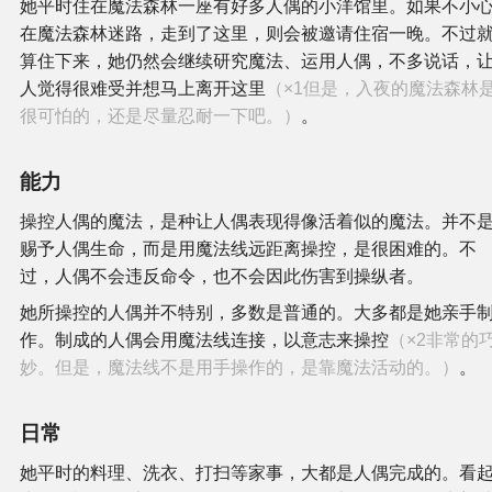
她平时住在魔法森林一座有好多人偶的小洋馆里。如果不小
在魔法森林迷路，走到了这里，则会被邀请住宿一晚。不过
算住下来，她仍然会继续研究魔法、运用人偶，不多说话，
人觉得很难受并想马上离开这里
（×1但是，入夜的魔法森林
很可怕的，还是尽量忍耐一下吧。）
。
能力
操控人偶的魔法，是种让人偶表现得像活着似的魔法。并不
赐予人偶生命，而是用魔法线远距离操控，是很困难的。不
过，人偶不会违反命令，也不会因此伤害到操纵者。
她所操控的人偶并不特别，多数是普通的。大多都是她亲手
作。制成的人偶会用魔法线连接，以意志来操控
（×2非常的
妙。但是，魔法线不是用手操作的，是靠魔法活动的。）
。
日常
她平时的料理、洗衣、打扫等家事，大都是人偶完成的。看