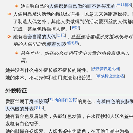
[
三月精S
]
她自称自己的
人偶都是自己做的而不是买来的
人偶用靠魔法活动的魔法线连接，以意志来远距离操控。
了制造人偶之外，其他人类做得到的活动爱丽丝的人偶都
[
史纪
]
完成，甚至包括操控人偶。
[
史纪
]
她有着
会自爆的人偶
，
甚至连给魔理沙支援对战与对
[
地灵殿
]
用的人偶里面都
装着火药
。
格斗作中，她在必杀技和符卡中大量运用会自爆的人
偶。
[
妖妖梦设定文档
]
她并没有什么格外擅长或不擅长的属性。
[
萃梦想设定文档
]
她的体术、移动身体和使用魔法都很普通。
外貌特征
[
ZUN的邮件答复
]
爱丽丝属于
身长较高
的角色，
有着白色的皮肤
[
史纪
]
人偶般的外表
。
她有着金色及肩短发，头戴红色发箍，在永夜抄和人妖名鉴
发箍有白色褶子。
她的眼瞳在妖妖梦、人妖名鉴中为蓝色，在其他作品中为褐