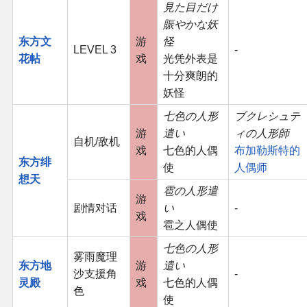
見た目だけ
賑やかな妖
东方文
游
怪
LEVEL 3
-
花帖
戏
光凭外表是
十分爽朗的
妖怪
七色の人形
ブクレシュテ
游
遣い
ィの人形師
自机/敌机
戏
七色的人偶
布加勒斯特的
东方绯
使
人偶师
想天
雹の人形遣
游
剧情对话
い
-
戏
雹之人偶使
七色の人形
雾雨魔理
东方地
游
遣い
沙支援角
-
灵殿
戏
七色的人偶
色
使