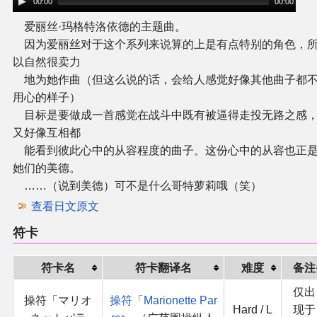
00:00
00:00
爱丽丝·玛格特洛依德的主题曲。
因为爱丽丝对于这个系列来说算的上是有点特别的角色，
以自然很卖力
地为她作曲（但这么说的话，会给人感觉好像其他曲子都
用心的样子）
目标是要做成一首感觉在战斗中既有被逼得走投无路之感
又好像互相都
能看到彼此心中的从容程度的曲子。这份心中的从容也正
她们的美德。
……（说到美德）可不是什么哥特萝莉哦（笑）
查看日文原文
符卡
符卡名
符卡翻译名
难度
备注
仅出
操符「マリオ
操符「Marionette Par
Hard / L
现于