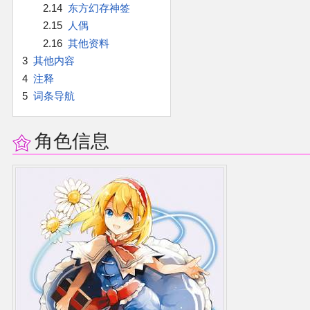
2.14
东方幻存神签
2.15
人偶
二次创作与活动
2.16
其他资料
3
其他内容
展会及活动导航
4
注释
5
词条导航
展会作品列表
角色信息
商业二次创作
同人二次创作
同人社团列表
同人志分类
同人专辑分类