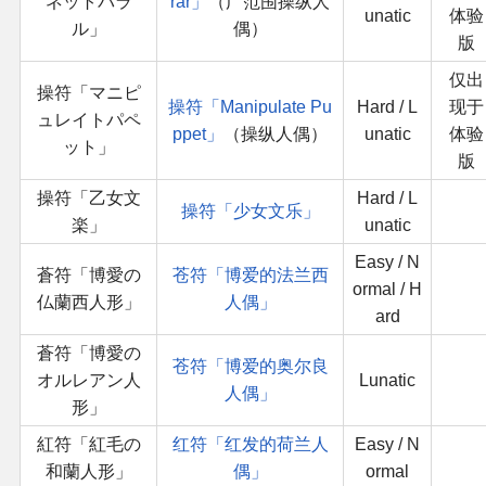
ネットパラ
rar」
（广范围操纵人
unatic
体验
ル」
偶）
版
仅出
操符「マニピ
操符「Manipulate Pu
Hard / L
现于
ュレイトパペ
ppet」
（操纵人偶）
unatic
体验
ット」
版
操符「乙女文
Hard / L
操符「少女文乐」
楽」
unatic
Easy / N
蒼符「博愛の
苍符「博爱的法兰西
ormal / H
仏蘭西人形」
人偶」
ard
蒼符「博愛の
苍符「博爱的奥尔良
オルレアン人
Lunatic
人偶」
形」
紅符「紅毛の
红符「红发的荷兰人
Easy / N
和蘭人形」
偶」
ormal