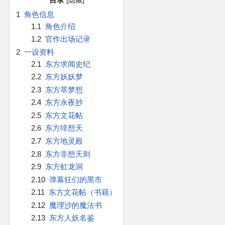
官方作品
1
角色信息
1.1
角色介绍
官方游戏
1.2
官作出场记录
2
一设资料
官方音乐
2.1
东方求闻史纪
2.2
东方妖妖梦
官方书籍
2.3
东方萃梦想
2.4
东方永夜抄
官方角色
2.5
东方文花帖
2.6
东方绯想天
公式资料
2.7
东方地灵殿
2.8
东方非想天则
游戏攻略
2.9
东方虹龙洞
2.10
弹幕狂们的黑市
东方相关活动
2.11
东方文花帖（书籍）
2.12
魔理沙的魔法书
2.13
东方人妖名鉴
其他相关项目