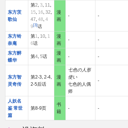
第
2
,
3
,
11
,
东方茨
15
,
16
,
32
,
漫
-
-
歌仙
47
,
48
,
4
画
3
9
话
东方铃
第
1
,
10
,
1
漫
-
-
奈庵
6
话
画
东方醉
漫
第
4
,
5
话
-
-
蝶华
画
七色の人形
东方智
第2-3, 2-4,
漫
使い
-
灵奇传
2-5后话
画
七色的人偶
师
人妖名
书
鉴 常世
第8-9页
-
-
籍
篇