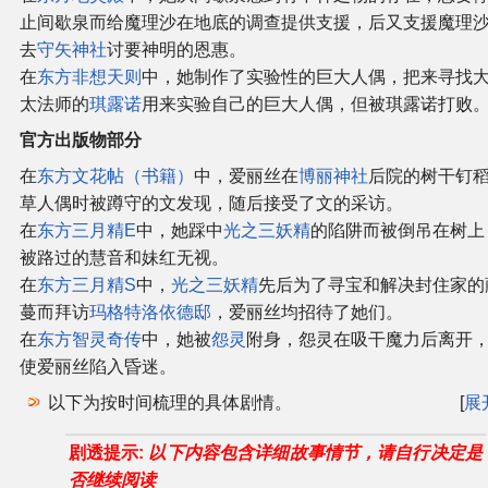
止间歇泉而给魔理沙在地底的调查提供支援，后又支援魔理
去
守矢神社
讨要神明的恩惠。
在
东方非想天则
中，她制作了实验性的巨大人偶，把来寻找
太法师的
琪露诺
用来实验自己的巨大人偶，但被琪露诺打败
官方出版物部分
在
东方文花帖（书籍）
中，爱丽丝在
博丽神社
后院的树干钉
草人偶时被蹲守的文发现，随后接受了文的采访。
在
东方三月精E
中，她踩中
光之三妖精
的陷阱而被倒吊在树上
被路过的慧音和妹红无视。
在
东方三月精S
中，
光之三妖精
先后为了寻宝和解决封住家的
蔓而拜访
玛格特洛依德邸
，爱丽丝均招待了她们。
在
东方智灵奇传
中，她被
怨灵
附身，怨灵在吸干魔力后离开
使爱丽丝陷入昏迷。
以下为按时间梳理的具体剧情。
展
剧透提示:
以下内容包含详细故事情节，请自行决定是
否继续阅读