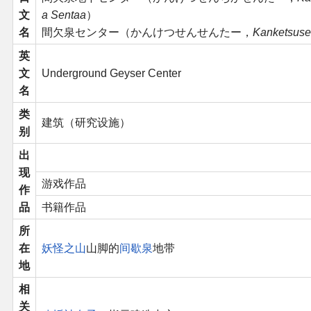
文
a Sentaa
）
二次创作与活动
名
間欠泉センター（かんけつせんせんたー，
Kanketsuse
英
展会及活动导航
文
Underground Geyser Center
名
展会作品列表
类
建筑（研究设施）
别
商业二次创作
出
现
同人二次创作
游戏作品
作
品
书籍作品
同人社团列表
所
在
妖怪之山
山脚的
间歇泉
地带
同人志分类
地
同人专辑分类
相
关