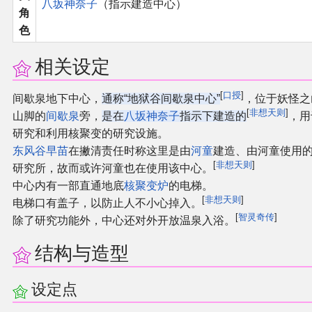
八坂神奈子
（指示建造中心）
角
同人软件列表
色
同人角色列表
相关设定
同人视频列表
[
口授
]
间歇泉地下中心，
通称“地狱谷间歇泉中心”
，位于妖怪之
[
非想天则
]
山脚的
间歇泉
旁，
是在
八坂神奈子
指示下建造的
，用
其他形式同人
研究和利用核聚变的研究设施。
东风谷早苗
在撇清责任时称这里是由
河童
建造、由河童使用
THB相关项目
[
非想天则
]
研究所，故而或许河童也在使用该中心。
中心内有一部直通地底
核聚变炉
的电梯。
THB策划
[
非想天则
]
电梯口有盖子，以防止人不小心掉入。
[
智灵奇传
]
除了研究功能外，中心还对外开放温泉入浴。
THB衍生
结构与造型
THB媒体
设定点
THB协力