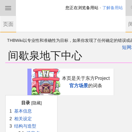
您正在浏览备用站 ·
了解备用站
首页
页面
东方Project
THBWiki以专业性和准确性为目标，如果你发现了任何确定的错误或
欢迎来到THBWiki！
漏，可在登录后直接进行改正
如果您是第一次来到这里，请点击右上角注册一
短网
间歇泉地下中心
有任何意见、建议、求助、反馈都可以在
帐户
讨论板
提出
东方同人规约
近期新闻
跳
跳
本页是关于东方Project
到
到
官方场景
的词条
导
搜
沙盒（建议使用）
航
索
目录
讨论板
1
基本信息
2
相关设定
加入我们
3
结构与造型