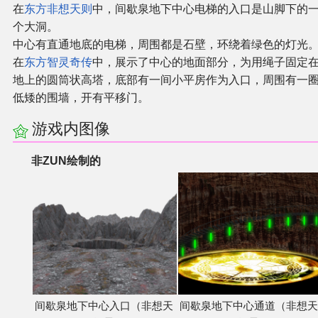
在
东方非想天则
中，间歇泉地下中心电梯的入口是山脚下的
个大洞。
其他
中心有直通地底的电梯，周围都是石壁，环绕着绿色的灯光
在
东方智灵奇传
中，展示了中心的地面部分，为用绳子固定
联系管理员
地上的圆筒状高塔，底部有一间小平房作为入口，周围有一
低矮的围墙，开有平移门。
关于THBWiki
游戏内图像
捐款支持
非ZUN绘制的
间歇泉地下中心入口（非想天
间歇泉地下中心通道（非想天