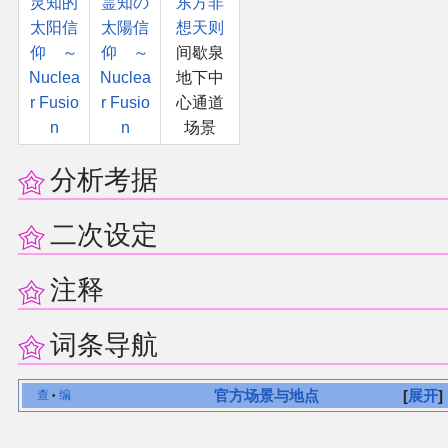
灵知的
霊知の
东方非
太阳信
太陽信
想天则
仰 ～
仰 ～
间歇泉
Nuclea
Nuclea
地下中
r Fusio
r Fusio
心通道
n
n
场景
分析考据
二次设定
注释
词条导航
官方场景与地点
展开
查
编
•