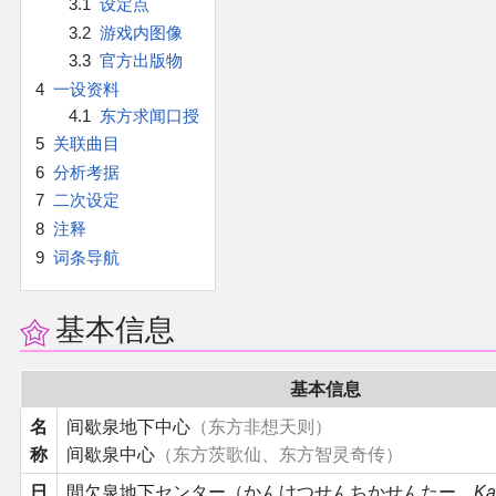
3.1
设定点
官方作品
3.2
游戏内图像
3.3
官方出版物
官方游戏
4
一设资料
4.1
东方求闻口授
官方音乐
5
关联曲目
6
分析考据
官方书籍
7
二次设定
8
注释
官方角色
9
词条导航
公式资料
基本信息
游戏攻略
基本信息
东方相关活动
名
间歇泉地下中心
（东方非想天则）
称
间歇泉中心
（东方茨歌仙、东方智灵奇传）
其他相关项目
日
間欠泉地下センター（かんけつせんちかせんたー，
Ka