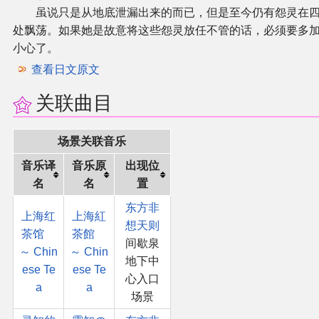
虽说只是从地底泄漏出来的而已，但是至今仍有怨灵在
处飘荡。如果她是故意将这些怨灵放任不管的话，必须要多
小心了。
查看日文原文
关联曲目
场景关联音乐
音乐译
音乐原
出现位
名
名
置
东方非
上海红
上海紅
想天则
茶馆
茶館
间歇泉
～ Chin
～ Chin
地下中
ese Te
ese Te
心入口
a
a
场景