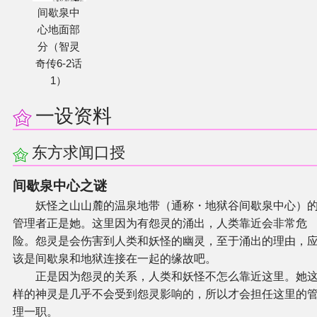
间歇泉中
心地面部
分（智灵
奇传6-2话
1）
一设资料
东方求闻口授
间歇泉中心之谜
妖怪之山山麓的温泉地带（通称・地狱谷间歇泉中心）
管理者正是她。这里因为有怨灵的涌出，人类靠近会非常危
险。怨灵是会伤害到人类和妖怪的幽灵，至于涌出的理由，
该是间歇泉和地狱连接在一起的缘故吧。
正是因为怨灵的关系，人类和妖怪不怎么靠近这里。她
样的神灵是几乎不会受到怨灵影响的，所以才会担任这里的
理一职。