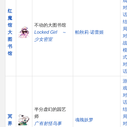
红
话
魔
馆
不动的大图书馆
大
Locked Girl ～
帕秋莉·诺蕾姬
图
少女密室
书
馆
话
半分虚幻的园艺
冥
师
魂魄妖梦
界
广有射怪鸟事