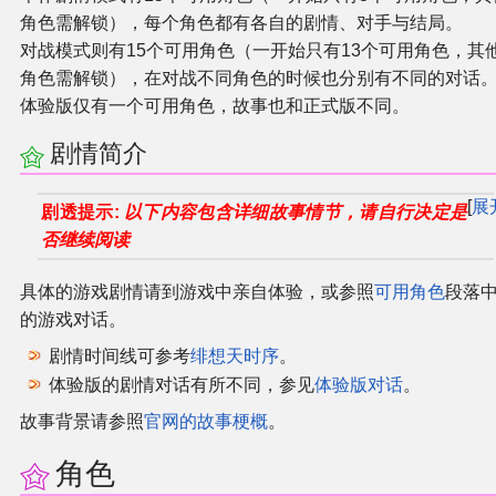
角色需解锁），每个角色都有各自的剧情、对手与结局。
对战模式则有15个可用角色（一开始只有13个可用角色，其
角色需解锁），在对战不同角色的时候也分别有不同的对话
体验版仅有一个可用角色，故事也和正式版不同。
剧情简介
展
剧透提示:
以下内容包含详细故事情节，请自行决定是
否继续阅读
具体的游戏剧情请到游戏中亲自体验，或参照
可用角色
段落
的游戏对话。
剧情时间线可参考
绯想天时序
。
体验版的剧情对话有所不同，参见
体验版对话
。
故事背景请参照
官网的故事梗概
。
角色