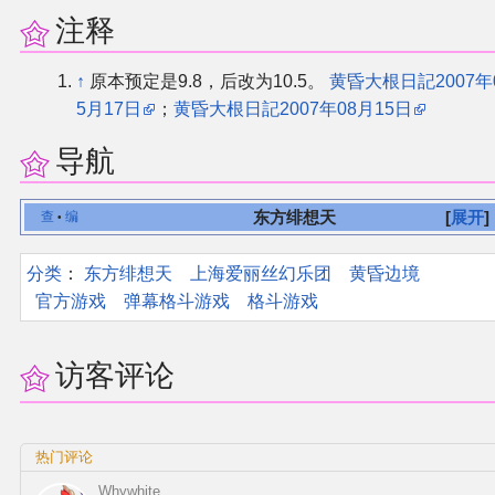
注释
↑
原本预定是9.8，后改为10.5。
黄昏大根日記2007年
5月17日
；
黄昏大根日記2007年08月15日
导航
东方绯想天
展开
查
编
•
分类
：​
东方绯想天
上海爱丽丝幻乐团
黄昏边境
官方游戏
弹幕格斗游戏
格斗游戏
访客评论
热门评论
Whywhite