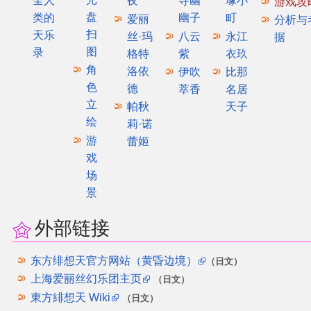
全人
夜
寺幽
塚小
游戏攻
盘
类的
幽子
町
爱丽
分析与
扫
天乐
丝·玛
八云
永江
据
图
录
格特
紫
衣玖
角
洛依
伊吹
比那
色
德
萃香
名居
立
帕秋
天子
绘
莉·诺
游
蕾姬
戏
场
景
外部链接
东方绯想天官方网站（黄昏边境）
（日文）
上海爱丽丝幻乐团主页
（日文）
東方緋想天 Wiki
（日文）