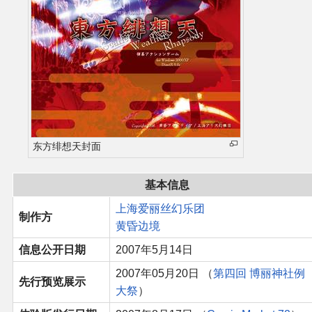
同人软件列表
同人角色列表
同人视频列表
其他形式同人
东方绯想天封面
THB相关项目
基本信息
THB策划
上海爱丽丝幻乐团
制作方
黄昏边境
THB衍生
信息公开日期
2007年5月14日
THB媒体
2007年05月20日 （
第四回 博丽神社例
先行预览展示
大祭
）
THB协力