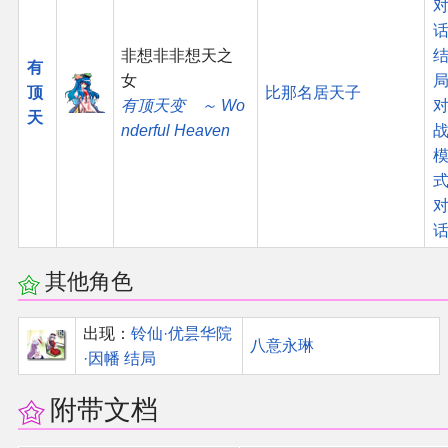
话
非想非非想天之
有
女
顶
比那名居天子
有顶天变 ～ Wo
天
nderful Heaven
其他角色
出现：
铃仙·优昙华院
八意永琳
·因幡 结局
附带文档