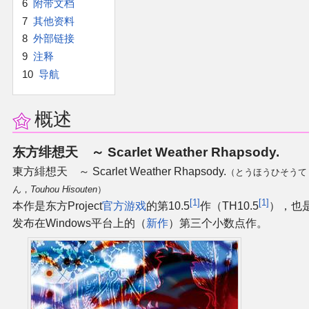
6
附带文档
7
其他资料
二次创作与活动
8
外部链接
9
注释
展会及活动导航
10
导航
展会作品列表
概述
商业二次创作
东方绯想天 ～ Scarlet Weather Rhapsody.
東方緋想天 ～ Scarlet Weather Rhapsody.
（とうほうひそうて
同人二次创作
ん，
Touhou Hisouten
）
1
1
本作是东方Project
官方游戏
的第10.5
作（TH10.5
），也
同人社团列表
发布在Windows平台上的（
新作
）第三个小数点作。
同人志分类
同人专辑分类