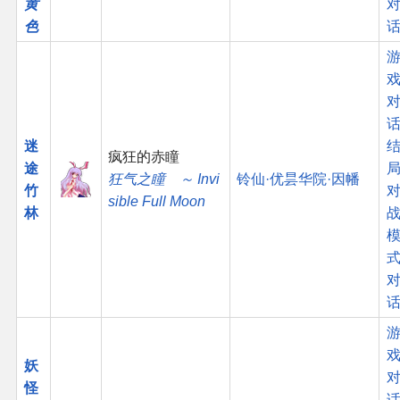
黄
色
话
迷
疯狂的赤瞳
途
狂气之瞳 ～ Invi
铃仙·优昙华院·因幡
竹
sible Full Moon
林
妖
怪
话