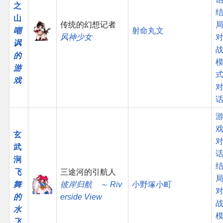
之
山
传统的幻想记者
嘲
射命丸文
风神少女
讽
的
游
戏
玄
武
话
涧
飞
三途河的引航人
舞
彼岸归航 ～ Riv
小野塚小町
的
erside View
水
飞