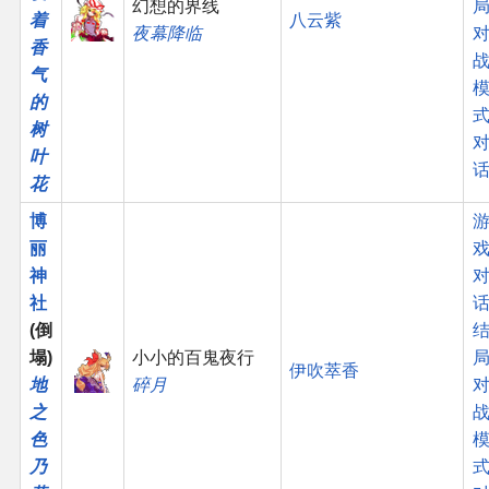
幻想的界线
着
八云紫
夜幕降临
香
气
的
树
叶
花
博
丽
神
社
话
(倒
塌)
小小的百鬼夜行
伊吹萃香
地
碎月
之
色
乃