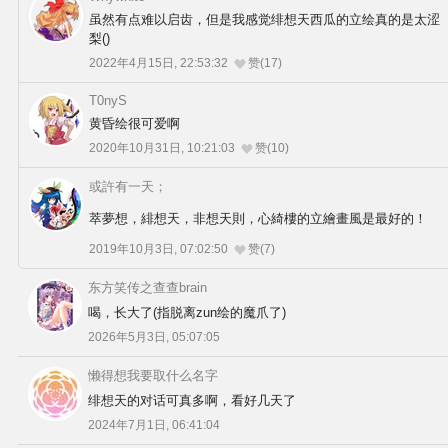
虽然有点难以启齿，但是我感觉绯想天西瓜的立绘真的是太涩
梨()
2022年4月15日, 22:53:32
赞(17)
T0nyS
黄昏绘很可爱啊
2020年10月31日, 10:21:03
赞(10)
或許有一天；
萃夢想，緋想天，非想天則，心綺樓的立繪畫風是最好的！
2019年10月3日, 07:02:50
赞(7)
东方笑传之查查brain
喝，长大了(指脱离zun绘的魔爪了)
2026年5月3日, 05:07:05
懒得想我要取什么名字
绯想天的对话可真多啊，看好几天了
2024年7月1日, 06:41:04