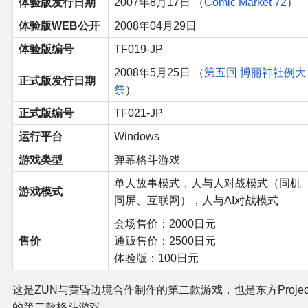
体验版发行日期
2007年8月17日 （
Comic Market 72
）
体验版WEB公开
2008年04月29日
其他
体验版编号
TF019-JP
联系管理员
2008年5月25日 （
第五回 博丽神社例大
正式版发行日期
祭
）
关于THBWiki
正式版编号
TF021-JP
运行平台
Windows
捐款支持
游戏类型
弹幕格斗游戏
单人故事模式，人与人对战模式（同机
游戏模式
同屏、互联网），人与AI对战模式
会场售价：2000日元
售价
通贩售价：2500日元
体验版：100日元
这是ZUN与黄昏边境合作制作的第二款游戏，也是东方Projec
的第二款格斗游戏。