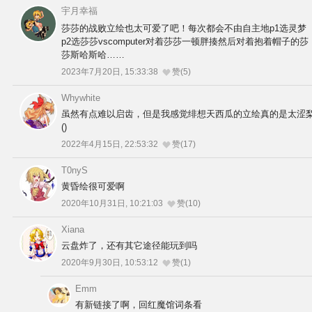
宇月幸福
莎莎的战败立绘也太可爱了吧！每次都会不由自主地p1选灵梦
p2选莎莎vscomputer对着莎莎一顿胖揍然后对着抱着帽子的莎
莎斯哈斯哈……
2023年7月20日, 15:33:38
赞(5)
Whywhite
虽然有点难以启齿，但是我感觉绯想天西瓜的立绘真的是太涩
()
2022年4月15日, 22:53:32
赞(17)
T0nyS
黄昏绘很可爱啊
2020年10月31日, 10:21:03
赞(10)
Xiana
云盘炸了，还有其它途径能玩到吗
2020年9月30日, 10:53:12
赞(1)
Emm
有新链接了啊，回红魔馆词条看