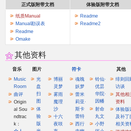
正式版附带文档
体验版附带文档
纸质Manual
Readme
Manual勘误表
Readme2
Readme
Omake
其他资料
音乐
图片
符卡
其他
Music
光
博丽
魂魄
铃仙·
绯则回
Room
盘
灵梦
妖梦
优昙
访谈
扫
华院·
曲评
雾雨
蕾米
其他相
图
因幡
魔理
莉亚·
资料
Origin
体
沙
斯卡
射命
al Sou
体验版
验
蕾特
丸文
ndtrac
十六
及补丁
版
k：
夜咲
西行
小野
相关资
光