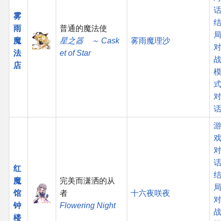
话
雾
雨
普通的魔法使
魔
星之器 ～ Cask
雾雨魔理沙
法
et of Star
店
话
红
魔
完美而潇洒的从
馆
者
十六夜咲夜
钟
Flowering Night
楼