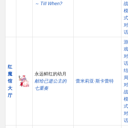
～ Till When?
话
红
魔
永远鲜红的幼月
馆
献给已逝公主的
蕾米莉亚·斯卡蕾特
大
七重奏
厅