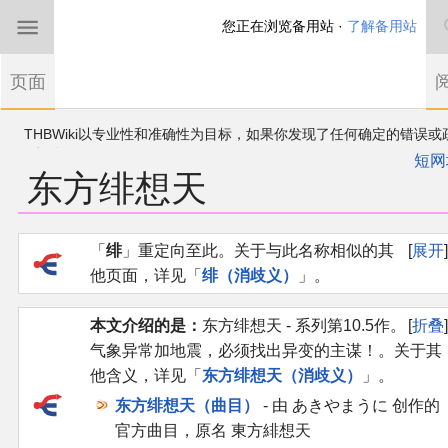
您正在浏览备用站 ·
了解备用站
首页
页面
东方Project
欢迎来到THBWiki！
如果您是第一次来到这里，请点击右上角注册一
有任何意见、建议、求助、反馈都可以在
帐户
讨论板
提出
短网
东方绯想天
THBWiki以专业性和准确性为目标，如果你发现了任何确定的错误或
东方同人规约
漏，可在登录后直接进行改正
近期新闻
跳
跳
「
绯
」重定向至此。关于与此名称相似的其
展开
到
到
他页面，详见「
绯（消歧义）
」。
导
搜
沙盒（建议使用）
航
索
本文介绍的是：
东方绯想天 - 系列第10.5作。
折叠
讨论板
气象异常加地震，必须找出异变的主谋！。关于其
他含义，详见「
东方绯想天（消歧义）
」。
加入我们
东方绯想天（曲目）
- 由 あきやまうに 创作的
官方曲目，原名 東方緋想天