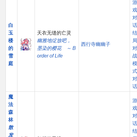
白
话
玉
天衣无缝的亡灵
楼
幽雅地绽放吧，
西行寺幽幽子
的
墨染的樱花 ～ B
雪
order of Life
庭
魔
法
森
林
话
散
发