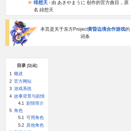
官方作品
绯想天
- 由 あきやまうに 创作的官方曲目，原
名 緋想天
官方游戏
本页是关于东方Project
黄昏边境合作游戏
的
官方音乐
词条
官方书籍
官方角色
目录
1
概述
公式资料
2
官方网站
3
游戏系统
游戏攻略
4
故事背景与剧情
4.1
剧情简介
5
角色
东方相关活动
5.1
可用角色
5.2
其他角色
其他相关项目