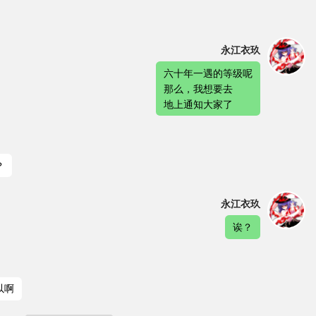
永江衣玖
六十年一遇的等级呢
那么，我想要去
地上通知大家了
？
永江衣玖
诶？
以啊