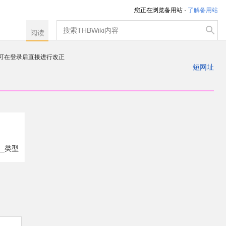
您正在浏览备用站 ·
了解备用站
搜
阅读
索
，可在登录后直接进行改正
注册一个帐户
短网址
出
__类型