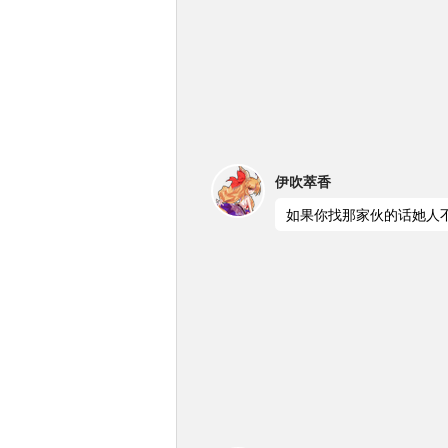
伊吹萃香
如果你找那家伙的话她人