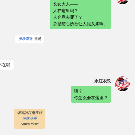
长女大人——
人在这里吗？
人究竟去哪了？
总是随心所欲让人很头疼啊。
伊吹萃香
登场
不在哦
永江衣玖
咦？
你怎么会在这里？
细雨的百鬼夜行
伊吹萃香
Suika Ibuki