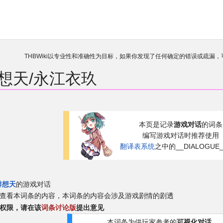
THBWiki以专业性和准确性为目标，如果你发现了任何确定的错误或疏漏
欢迎来到THBWiki！
如果您是第一次来到这里，请点击右上角
想天/永江衣玖
有任何意见、建议、求助、反馈都可以在
讨论板
提
本页是记录
游戏对话
的词条
编写游戏对话时推荐使用
翻译表系统
之中的__DIALOGUE
绯想天
的游戏对话
查看本词条的内容，本词条的内容会涉及游戏剧情的剧透
权限，请在该
词条讨论版
提出意见
本词条为供玩家参考的
可视化对话