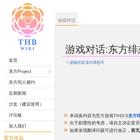
游戏对话
游戏对话
:
东方绯
首页
<
游戏对话:东方绯想天
东方Project
跳
跳
东方同人规约
到
到
导
搜
近期新闻
航
索
沙盒（建议使用）
讨论板
本词条内容为官方游戏TH10.5
东方
出于剧透性的考虑，请自主决定是否
加入我们
如果发现翻译问题可进行改正，
若无
官方作品