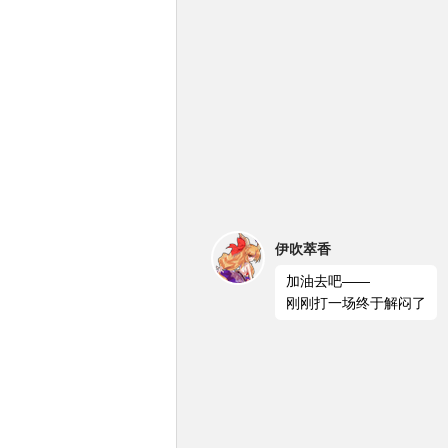
伊吹萃香
加油去吧——
刚刚打一场终于解闷了