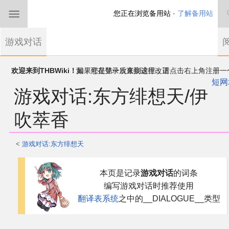
您正在浏览备用站 ·
了解备用站
首页
游戏对话
东方Project
欢迎来到THBWiki！
如果您是第一次来到这里，请点击右上角注册一
有任何意见、建议、求助、反馈都可以在
帐户
讨论板
提出
短网
游戏对话
:
东方绯想天/伊
THBWiki以专业性和准确性为目标，如果你发现了任何确定的错误或
东方同人规约
漏，可在登录后直接进行改正
吹萃香
近期新闻
<
游戏对话:东方绯想天
沙盒（建议使用）
跳
跳
本页是记录
游戏对话
的词条
到
到
讨论板
编写游戏对话时推荐使用
导
搜
翻译表系统
之中的__DIALOGUE__类型
航
索
加入我们