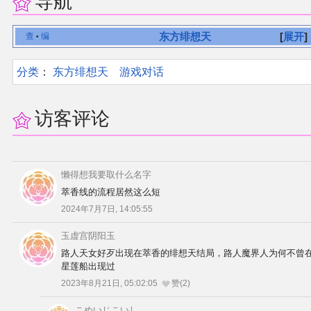
导航
东方绯想天
展开
查
编
•
分类
：​
东方绯想天
游戏对话
访客评论
懒得想我要取什么名字
萃香线的流程居然这么短
2024年7月7日, 14:05:55
玉虚宫阴阳玉
路人天女好歹出现在萃香的绯想天结局，路人魔界人为何不曾
星莲船出现过
2023年8月21日, 05:02:05
赞(2)
こめいじこいし