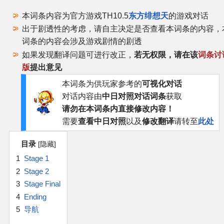
官方作品
本词条内容为官方游戏TH10.5
东方绯想天
的游戏对话
出于剧透性的考虑，请自主决定是否查看本词条的内容，
官方游戏
词条的内容会涉及游戏剧情的剧透
如果发现翻译问题可进行改正，
若无权限，请在该
词条讨
官方音乐
版
提出意见
官方书籍
本词条为供玩家参考的
可视化对话
对话内容由
中日对照对话词条
获取
请勿在本词条内直接修改内容！
官方角色
需要
查看中日对照
以及
修改翻译
请转至
此处
公式资料
目录
1
Stage 1
游戏攻略
2
Stage 2
3
Stage Final
东方相关活动
4
Ending
5
导航
其他相关项目