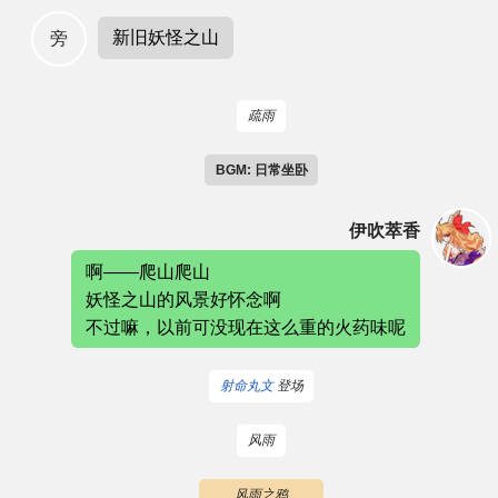
新旧妖怪之山
旁
其他
联系管理员
疏雨
关于THBWiki
BGM: 日常坐卧
伊吹萃香
捐款支持
啊——爬山爬山
妖怪之山的风景好怀念啊
不过嘛，以前可没现在这么重的火药味呢
射命丸文
登场
风雨
风雨之鸦