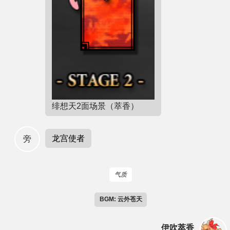
绯想天2面场景（萃香）
龙宫使者
旁
气质
BGM: 云外苍天
伊吹萃香