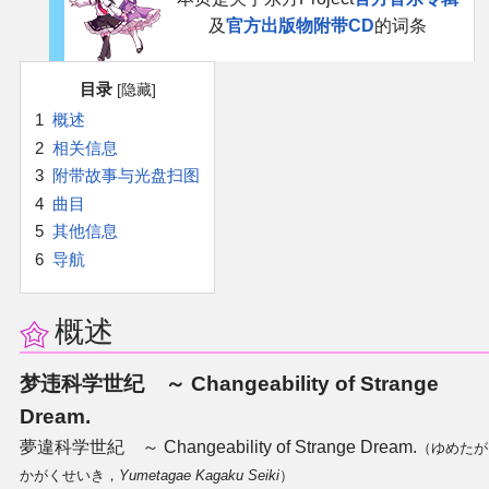
官方作品
及
官方出版物附带CD
的词条
官方游戏
目录
1
概述
官方音乐
2
相关信息
3
附带故事与光盘扫图
官方书籍
4
曲目
5
其他信息
官方角色
6
导航
公式资料
概述
游戏攻略
梦违科学世纪 ～ Changeability of Strange
Dream.
东方相关活动
夢違科学世紀 ～ Changeability of Strange Dream.
（ゆめたが
其他相关项目
かがくせいき，
Yumetagae Kagaku Seiki
）