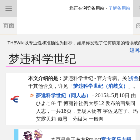
您正在浏览备用站 ·
了解备用站
首页
页面
东方Project
THBWiki以专业性和准确性为目标，如果你发现了任何确定的错误或
欢迎来到THBWiki！
漏，可在登录后直接进行改正
如果您是第一次来到这里，请点击右上角注册一
短网
梦违科学世纪
有任何意见、建议、求助、反馈都可以在
帐户
讨论板
提出
东方同人规约
近期新闻
跳
跳
本文介绍的是：
梦违科学世纪 - 官方专辑。关
折叠
到
到
于其他含义，详见「
梦违科学世纪（消歧义）
」。
导
搜
沙盒（建议使用）
夢違科学世紀（同人志）
- 2015年5月10日 由
航
索
ひよこ缶 于 博丽神社例大祭12 发布的画集同
讨论板
人志，一共16页，登场人物有 宇佐见莲子、玛
艾露贝莉·赫恩，分级为 一般向
加入我们
本页是关于东方Project
官方音乐专辑