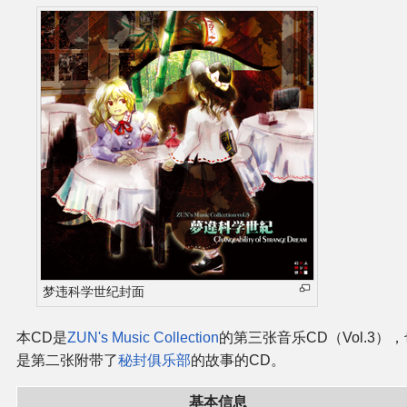
二次创作与活动
展会及活动导航
展会作品列表
商业二次创作
同人二次创作
同人社团列表
梦违科学世纪封面
同人志分类
本CD是
ZUN's Music Collection
的第三张音乐CD（Vol.3）
是第二张附带了
秘封俱乐部
的故事的CD。
同人专辑分类
基本信息