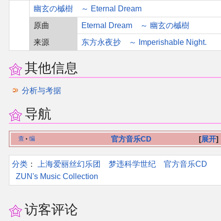
幽玄の槭樹 ～ Eternal Dream
原曲
Eternal Dream ～ 幽玄の槭樹
来源
东方永夜抄 ～ Imperishable Night.
其他信息
分析与考据
导航
官方音乐CD
展开
查
编
•
分类
：​
上海爱丽丝幻乐团
梦违科学世纪
官方音乐CD
ZUN's Music Collection
访客评论