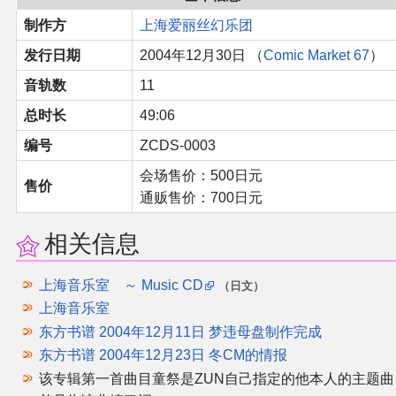
同人软件列表
制作方
上海爱丽丝幻乐团
发行日期
2004年12月30日 （
Comic Market 67
）
同人角色列表
音轨数
11
同人视频列表
总时长
49:06
编号
ZCDS-0003
其他形式同人
会场售价：500日元
售价
通贩售价：700日元
THB相关项目
相关信息
THB策划
上海音乐室 ～ Music CD
（日文）
THB衍生
上海音乐室
东方书谱 2004年12月11日 梦违母盘制作完成
THB媒体
东方书谱 2004年12月23日 冬CM的情报
该专辑第一首曲目童祭是ZUN自己指定的他本人的主题曲
THB协力