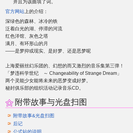
并且为该曲填了词。
官方网站
上的介绍：
其他
深绿色的森林、冰冷的铁
泛着白光的湖、停滞的河流
联系管理员
红色洋馆、灰色之塔
满月、有环形山的月
关于THBWiki
――是梦抑或现实、是好梦、还是恶梦呢
捐款支持
上海爱丽丝幻乐团的、幻想的而又激烈的音乐集第三弹！
「梦违科学世纪 ～ Changeability of Strange Dream」
两个灵能少女能将未来的恶梦变成好梦。
秘封俱乐部的组织活动记录音乐CD。
附带故事与光盘扫图
附带故事&光盘扫图
后记
公式站的说明