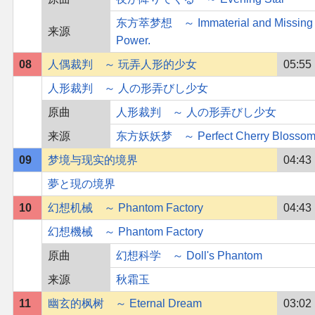
东方萃梦想 ～ Immaterial and Missing
来源
Power.
08
人偶裁判 ～ 玩弄人形的少女
05:55
人形裁判 ～ 人の形弄びし少女
原曲
人形裁判 ～ 人の形弄びし少女
来源
东方妖妖梦 ～ Perfect Cherry Blossom
09
梦境与现实的境界
04:43
夢と現の境界
10
幻想机械 ～ Phantom Factory
04:43
幻想機械 ～ Phantom Factory
原曲
幻想科学 ～ Doll's Phantom
来源
秋霜玉
11
幽玄的枫树 ～ Eternal Dream
03:02