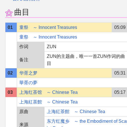
曲目
01
童祭 ～ Innocent Treasures
05:09
童祭 ～ Innocent Treasures
作词
ZUN
ZUN的主题曲，唯一一首ZUN作词的曲
备注
目
02
华胥之梦
05:31
華胥の夢
03
上海红茶馆 ～ Chinese Tea
05:17
上海紅茶館 ～ Chinese Tea
原曲
上海紅茶館 ～ Chinese Tea
东方红魔乡 ～ the Embodiment of Sca
来源