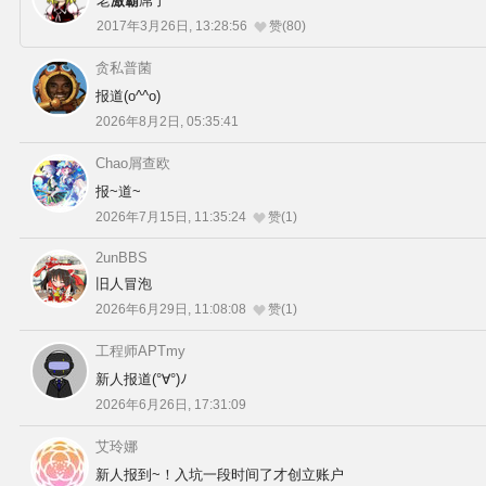
老
激霸
屌了
2017年3月26日, 13:28:56
赞(80)
二次创作与活动
贪私普菌
报道(o^^o)
展会及活动导航
2026年8月2日, 05:35:41
展会作品列表
Chao屑查欧
报~道~
商业二次创作
2026年7月15日, 11:35:24
赞(1)
2unBBS
同人二次创作
旧人冒泡
2026年6月29日, 11:08:08
赞(1)
同人社团列表
工程师APTmy
新人报道(°∀°)ﾉ
同人志分类
2026年6月26日, 17:31:09
艾玲娜
同人专辑分类
新人报到~！入坑一段时间了才创立账户