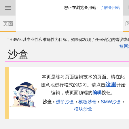
您正在浏览备用站 ·
了解备用站
首页
页面
东方Project
THBWiki以专业性和准确性为目标，如果你发现了任何确定的错误或
欢迎来到THBWiki！
漏，可在登录后直接进行改正
如果您是第一次来到这里，请点击右上角注册一
短网
沙盒
有任何意见、建议、求助、反馈都可以在
帐户
讨论板
提出
东方同人规约
近期新闻
跳
跳
本页是练习页面编辑技术的页面。请在此
到
到
这里
导
搜
随意地进行格式的练习。请点击
开始
沙盒（建议使用）
航
索
编辑，或页面顶端的
编辑
按钮。
讨论板
沙盒
•
进阶沙盒
•
模板沙盒‎
•
SMW‎沙盒‎
•
模块沙盒‎
加入我们