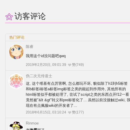
官方作品
访客评论
官方游戏
官方音乐
热门评论
陈睿
官方书籍
我用这个id没问题吧qwq
官方角色
2019年2月20日, 09:01:39
赞(749)
伪二次元传道士
公式资料
这, 这个维基有点厉害啊, 怎么都玩不坏, 貌似除了h1到h5标签
和b标签i标签a标签img标签之类的能起到作用外, 其他所有的
html标签似乎都被处理了, 尝试了script之类的东西点开f12一看
游戏攻略
竟然被"&lt &gt"转义和pre标签化了... 虽然以前没接触过wiki, 
现在有点佩服wiki的开发者了...
东方相关活动
2018年6月15日, 03:10:24
赞(177)
Rinmoe
其他相关项目