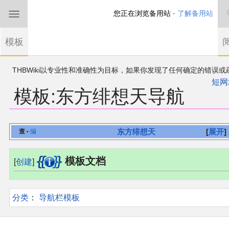
您正在浏览备用站 ·
了解备用站
首页
模板
东方Project
THBWiki以专业性和准确性为目标，如果你发现了任何确定的错误或
欢迎来到THBWiki！
漏，可在登录后直接进行改正
如果您是第一次来到这里，请点击右上角注册一
短网
模板
:
东方绯想天导航
有任何意见、建议、求助、反馈都可以在
帐户
讨论板
提出
东方同人规约
近期新闻
跳
跳
东方绯想天
展开
查
编
•
到
到
导
搜
沙盒（建议使用）
模板文档
[
创建
]
航
索
讨论板
分类
：​
导航栏模板
加入我们