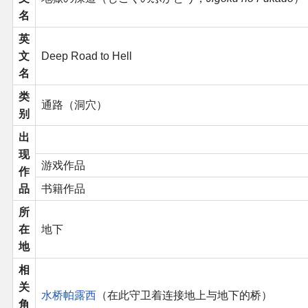
名
二次创作与活动
英
文
Deep Road to Hell
展会及活动导航
名
类
展会作品列表
通路（洞穴）
别
商业二次创作
出
现
游戏作品
作
同人二次创作
品
书籍作品
同人社团列表
所
在
地下
地
同人志分类
相
同人专辑分类
关
水桥帕露西
（在此守卫着连接地上与地下的桥）
角