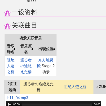
话21）
一设资料
关联曲目
场景关联音乐
音乐
音乐原
出现位置
译名
名
阻绝
渡る者
东方地灵
人迹
の途絶
殿
Stage 2
之桥
えた橋
场景
2面主
渡る者の途絶えた
阻绝人迹之桥
ZU
题曲
橋
th11_04.mp3
00:00
00:00