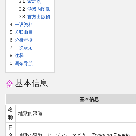
3.1
设定点
官方作品
3.2
游戏内图像
3.3
官方出版物
官方游戏
4
一设资料
5
关联曲目
官方音乐
6
分析考据
7
二次设定
官方书籍
8
注释
9
词条导航
官方角色
基本信息
公式资料
基本信息
游戏攻略
名
地狱的深道
东方相关活动
称
日
其他相关项目
文
地獄の深道（じごくのふかどう，
Jigoku no Fukado
）