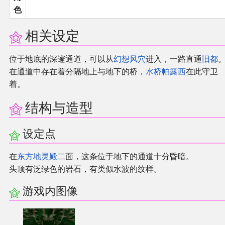
色
同人软件列表
相关设定
同人角色列表
位于地底的深邃通道，可以从
幻想风穴
进入，一路直通
旧都
同人视频列表
在通道中存在着分隔地上与地下的桥，
水桥帕露西
在此守卫
着。
其他形式同人
结构与造型
THB相关项目
设定点
THB策划
在
东方地灵殿
二面，这条位于地下的通道十分昏暗。
头顶有泛绿色的岩石，有类似水波的纹样。
THB衍生
游戏内图像
THB媒体
THB协力