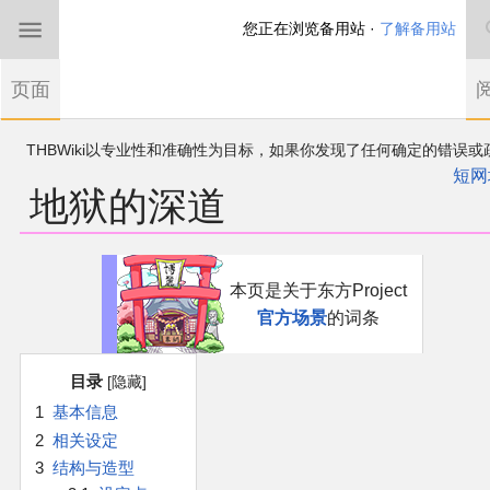
您正在浏览备用站 ·
了解备用站
首页
页面
东方Project
THBWiki以专业性和准确性为目标，如果你发现了任何确定的错误或
欢迎来到THBWiki！
漏，可在登录后直接进行改正
如果您是第一次来到这里，请点击右上角注册一
短网
地狱的深道
有任何意见、建议、求助、反馈都可以在
帐户
讨论板
提出
东方同人规约
近期新闻
跳
跳
本页是关于东方Project
到
到
官方场景
的词条
导
搜
沙盒（建议使用）
航
索
目录
讨论板
1
基本信息
2
相关设定
加入我们
3
结构与造型