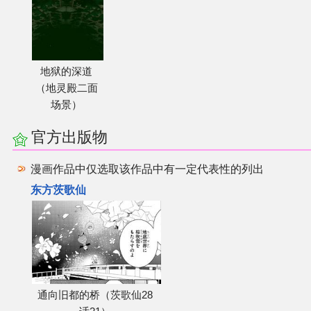
其他
联系管理员
地狱的深道
（地灵殿二面
场景）
关于THBWiki
官方出版物
捐款支持
漫画作品中仅选取该作品中有一定代表性的列出
东方茨歌仙
通向旧都的桥（茨歌仙28