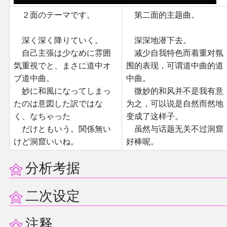
２面のテーマです。
第二面的主题曲。
深く深く降りていく。
深深地潜下去。
自己主張は少なめに雰囲
减少自我特色而着重对氛
気重視でと、まさに道中オ
围的表现，可谓道中曲的道
ブ道中曲。
中曲。
妙に和風になってしまっ
微妙的和风并不是我有意
たのは意図した訳ではな
为之，可以说是自然而然地
く、なちゃった
变成了这样子。
だけともいう。関係無い
虽然与话题无关不过洞窟
けど洞窟いいね。
好棒呢。
分析考据
二次设定
注释