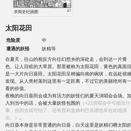
求闻史纪插图
太阳花田
危险度
中
遭遇的妖怪
妖精等
在夏天，往山的相反方向往幻想乡的深处走，会到达一片黄
色、让人目眩的大草原。那里被称为太阳花田，黄色的真面
是一大片向日葵田。太阳花田呈稍偏向南的碗状，在远处很
发现。从人类村落到这里有一定距离，不过它的美丽绝对有
看的价值。
夜晚的向日葵田会成为有活力的妖怪们的夏天演唱会会场。
入到当中的话，会被大量妖怪包围的
（×22演唱会中可能没什
事，但回去就可怕了。还有普莉兹姆利巴乐团也常在此地演
出。）
。
向日葵本身是非常普通的向日葵，白天这里是妖精们晒太阳