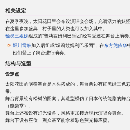
相关设定
在夏季夜晚，太阳花田里会布设演唱会会场，充满活力的妖
在这里参加盛典，村子里的人类也可以加入其中。
骚灵三姐妹
组成的“普莉兹姆利巴乐团”经常受邀在舞台上演奏
堀川雷鼓
加入后组成“堀莉兹姆利巴乐团”，在
东方凭依华
她们登上了舞台进行演奏。
结构与造型
设定点
太阳花田的演奏舞台是木头搭成的，舞台两边有红黑绿三色
带。
舞台背景绘有松树的图案，其造型模仿了日本传统能剧的舞
（能楽堂）。
舞台上还布设有灯光设备，风格更加接近现代演唱会舞台。
舞台下设有座位，观众甚至能拿着彩色荧光棒应援。