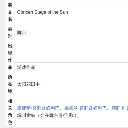
英
文
Concert Stage of the Sun
名
类
舞台
别
出
现
作
品
游戏作品
所
在
太阳花田中
地
相
关
露娜萨·普莉兹姆利巴
、
梅露兰·普莉兹姆利巴
、
莉莉卡
角
堀川雷鼓（会在舞台进行演出）
色