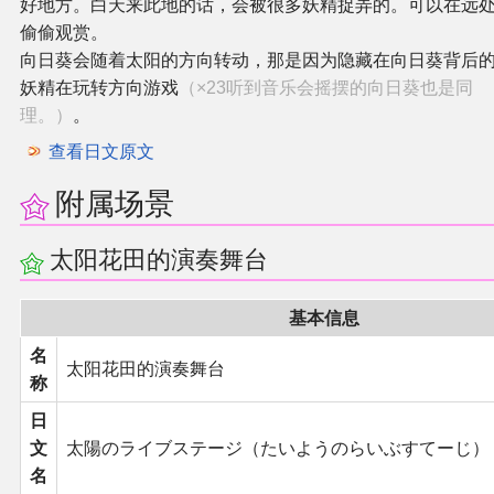
好地方。白天来此地的话，会被很多妖精捉弄的。可以在远
偷偷观赏。
向日葵会随着太阳的方向转动，那是因为隐藏在向日葵背后
妖精在玩转方向游戏
（×23听到音乐会摇摆的向日葵也是同
理。）
。
查看日文原文
附属场景
太阳花田的演奏舞台
基本信息
名
太阳花田的演奏舞台
称
日
文
太陽のライブステージ（たいようのらいぶすてーじ）
名