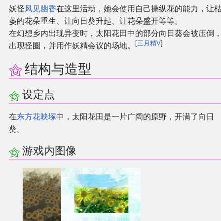
妖怪
风见幽香
在这里活动，她会使用自己操纵花的能力，让
萎的花朵重生、让向日葵升起、让花朵盛开等等。
其他
在幻想乡内出现异变时，太阳花田中的部分向日葵会被压倒
[
三月精V
]
出现怪圈，并用作妖精会议的场地。
联系管理员
结构与造型
关于THBWiki
设定点
捐款支持
在
东方花映塚
中，太阳花田是一片广阔的原野，开满了向日
葵。
游戏内图像