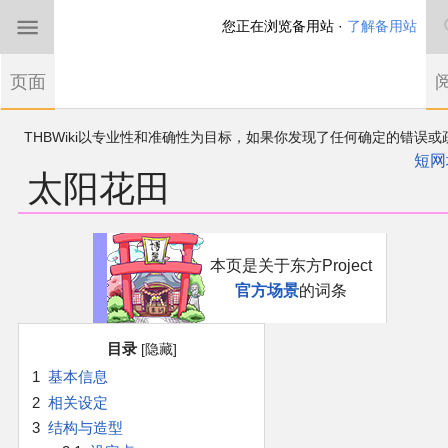
您正在浏览备用站 ·
了解备用站
首页
页面
东方Project
THBWiki以专业性和准确性为目标，如果你发现了任何确定的错误或
欢迎来到THBWiki！
漏，可在登录后直接进行改正
如果您是第一次来到这里，请点击右上角注册一
短网
太阳花田
有任何意见、建议、求助、反馈都可以在
帐户
讨论板
提出
东方同人规约
近期新闻
跳
跳
本页是关于东方Project
到
到
官方场景
的词条
导
搜
沙盒（建议使用）
航
索
目录
讨论板
1
基本信息
2
相关设定
加入我们
3
结构与造型