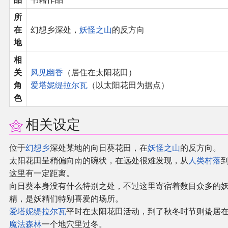
同人软件列表
所
在
幻想乡深处，
妖怪之山
的反方向
同人角色列表
地
相
同人视频列表
关
风见幽香
（居住在太阳花田）
角
爱塔妮缇拉尔瓦
（以太阳花田为据点）
其他形式同人
色
THB相关项目
相关设定
THB策划
位于
幻想乡
深处某地的向日葵花田，在
妖怪之山
的反方向。
太阳花田呈稍偏向南的碗状，在远处很难发现，从
人类村落
THB衍生
这里有一定距离。
向日葵本身没有什么特别之处，不过这里寄宿着数目众多的
精，是妖精们特别喜爱的场所。
THB媒体
爱塔妮缇拉尔瓦
平时在太阳花田活动，到了秋冬时节则蛰居
魔法森林
一个地穴里过冬。
THB协力