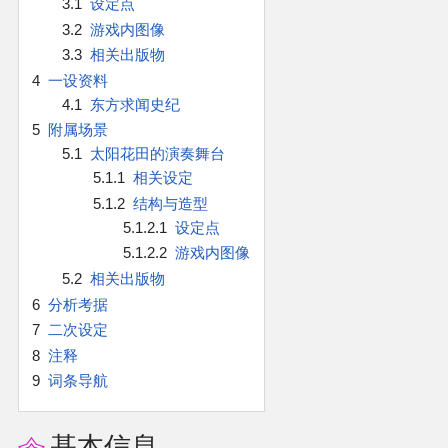
3.1
设定点
官方作品
3.2
游戏内图像
3.3
相关出版物
官方游戏
4
一设资料
4.1
东方求闻史纪
官方音乐
5
附属场景
5.1
太阳花田的演奏舞台
官方书籍
5.1.1
相关设定
5.1.2
结构与造型
官方角色
5.1.2.1
设定点
5.1.2.2
游戏内图像
公式资料
5.2
相关出版物
6
分析考据
游戏攻略
7
二次设定
8
注释
9
词条导航
东方相关活动
其他相关项目
基本信息