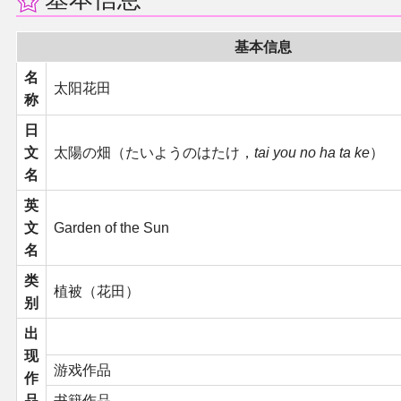
二次创作与活动
基本信息
名
展会及活动导航
太阳花田
称
展会作品列表
日
文
太陽の畑（たいようのはたけ，
tai you no ha ta ke
）
名
商业二次创作
英
同人二次创作
文
Garden of the Sun
名
同人社团列表
类
植被（花田）
别
同人志分类
出
现
游戏作品
同人专辑分类
作
品
书籍作品