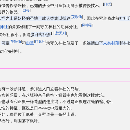
[
口授
]
有偿传授给妖怪，已知的妖怪中河童就明确会被传授技术。
[
口授
]
世界的物品。
[
茨歌仙
]
妖怪之山是妖怪的圣地，故人类难以抵达
，因此在索道修建前
神社
[
风神录
]
神社
的角落修建了一间守矢神社的迷你分社。
[
非想天则
]
管分社很小，但是
参拜客很多
。
[
茨歌仙
]
[
虹龙洞
]
，
河童
和
山童
为守矢神社修建了一条
连接山下
人类村落
和神
访守矢神社。
前有一段参拜道，参拜道入口立着神社的鸟居。
秋宫神乐殿，在八坂神奈子的符卡背景中也能看到这幢建筑。
面也系着和正殿一样造型的连注绳，不过是正殿连注绳的缩小版。
志性的特征，据说是日本神社中最粗大的。
高处，鸟居位于低处，参拜道是一条登山道。
形石砖，周围落下枫叶。
。