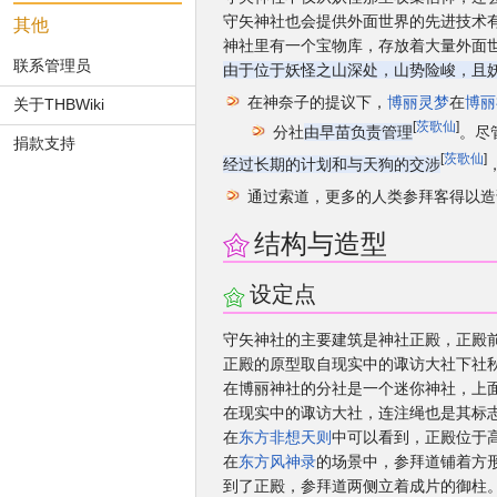
守矢神社也会提供外面世界的先进技术
其他
神社里有一个宝物库，存放着大量外面
联系管理员
由于位于妖怪之山深处，山势险峻，且
在神奈子的提议下，
博丽灵梦
在
博丽
关于THBWiki
[
茨歌仙
]
分社
由早苗负责管理
。尽
捐款支持
[
茨歌仙
]
经过长期的计划和与天狗的交涉
通过索道，更多的人类参拜客得以造
结构与造型
设定点
守矢神社的主要建筑是神社正殿，正殿
正殿的原型取自现实中的诹访大社下社
在博丽神社的分社是一个迷你神社，上
在现实中的诹访大社，连注绳也是其标
在
东方非想天则
中可以看到，正殿位于
在
东方风神录
的场景中，参拜道铺着方
到了正殿，参拜道两侧立着成片的御柱