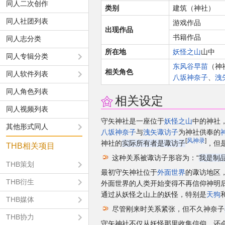
同人二次创作
类别
建筑（神社）
同人社团列表
游戏作品
出现作品
书籍作品
同人志分类
所在地
妖怪之山
山中
同人专辑分类
东风谷早苗
（神
相关角色
同人软件列表
八坂神奈子
、
洩
同人角色列表
相关设定
同人视频列表
守矢神社是一座位于
妖怪之山
中的神社
其他形式同人
八坂神奈子
与
洩矢诹访子
为神社供奉的
[
风神录
]
神社的
实际所有者是诹访子
，但
THB相关项目
这种关系被诹访子形容为：“
我是制
THB策划
最初守矢神社位于
外面世界
的诹访地区
THB衍生
外面世界的人类开始变得不再信仰神明
通过从妖怪之山上的妖怪，特别是
天狗
THB媒体
尽管刚来时关系紧张，但不久神奈子
THB协力
守矢神社不仅从妖怪那里收集信仰，还