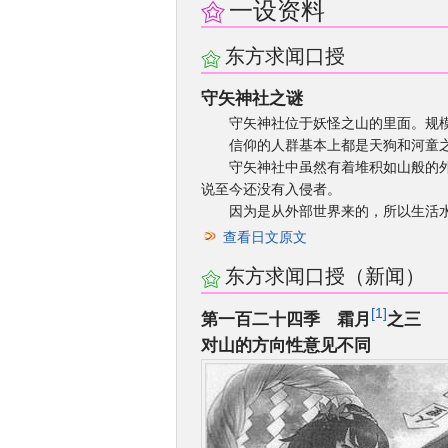
一设资料
东方求闻口授
守矢神社之谜
守矢神社位于妖怪之山的里面。规模比
信仰的人群基本上都是天狗和河童之
守矢神社中虽然有着堆积如山般的外部
说至今还没有入侵者。
因为是从外部世界来的，所以生活水平
查看日文原文
东方求闻口授（新闻）
1
第一百二十四季 霜月
之三
对山的方向性意见不同