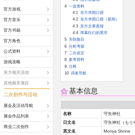
4
一设资料
官方游戏
4.1
东方求闻口授
4.2
东方求闻口授（新闻）
官方音乐
4.3
东方文果真报
官方书籍
4.4
弹幕狂们的黑市
5
关联曲目
官方角色
6
分析考据
公式资料
7
二次设定
8
参考资料
游戏攻略
9
注释
东方相关活动
10
词条导航
其他相关项目
基本信息
二次创作与活动
展会及活动导航
名称
守矢神社
展会作品列表
日文名
守矢神社（もり
商业二次创作
英文名
Moriya Shrine