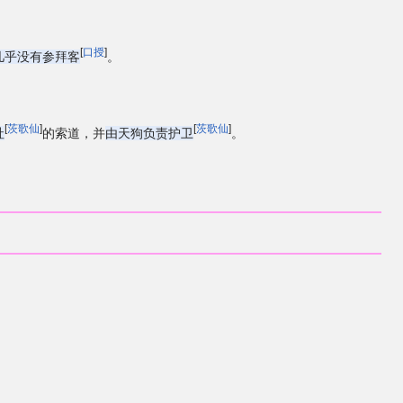
[
口授
]
几乎没有参拜客
。
[
茨歌仙
]
[
茨歌仙
]
社
的索道，并
由天狗负责护卫
。