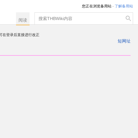
您正在浏览备用站 ·
了解备用站
搜
阅读
索
，可在登录后直接进行改正
注册一个帐户
短网址
出