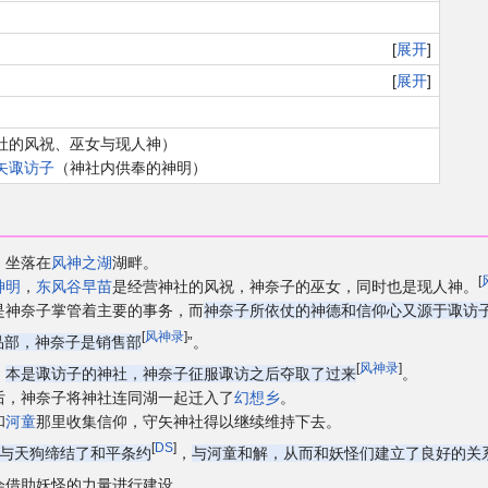
展开
展开
社的风祝、巫女与现人神）
矢诹访子
（神社内供奉的神明）
，坐落在
风神之湖
湖畔。
[
神明
，
东风谷早苗
是经营神社的风祝，神奈子的巫女，同时也是现人神。
是神奈子掌管着主要的事务，而
神奈子所依仗的神德和信仰心又源于诹访
[
风神录
]
品部，神奈子是销售部
”。
[
风神录
]
，
本是诹访子的神社，神奈子征服诹访之后夺取了过来
。
后，神奈子将神社连同湖一起迁入了
幻想乡
。
和
河童
那里收集信仰，守矢神社得以继续维持下去。
[
DS
]
与天狗缔结了和平条约
，
与河童和解，从而和妖怪们建立了良好的关
会借助妖怪的力量进行建设。