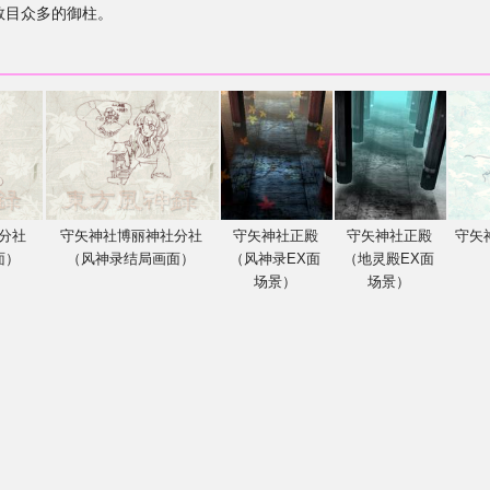
数目众多的御柱。
分社
守矢神社博丽神社分社
守矢神社正殿
守矢神社正殿
守矢
面）
（风神录结局画面）
（风神录EX面
（地灵殿EX面
场景）
场景）