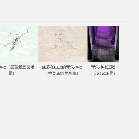
神社（星莲船五面场
坐落在山上的守矢神社
守矢神社正殿
景）
（神灵庙结局画面）
（天邪鬼场景）