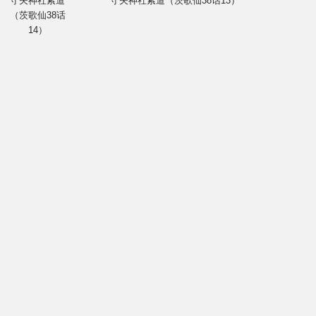
守矢神社索道
守矢神社索道（茨歌仙38话13）
（茨歌仙38话
14）