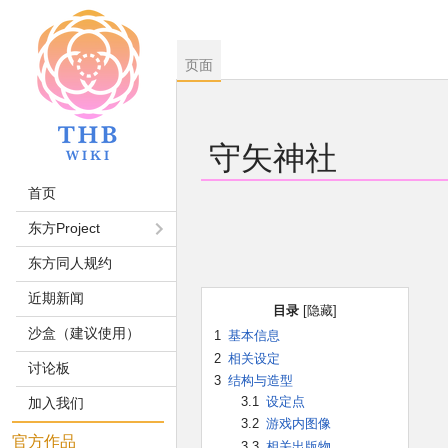
页面
守矢神社
首页
跳
跳
东方Project
到
到
东方同人规约
导
搜
航
索
近期新闻
目录
沙盒（建议使用）
1
基本信息
2
相关设定
讨论板
3
结构与造型
3.1
设定点
加入我们
3.2
游戏内图像
官方作品
3.3
相关出版物