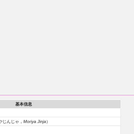
基本信息
やじんじゃ，
Moriya Jinja
）