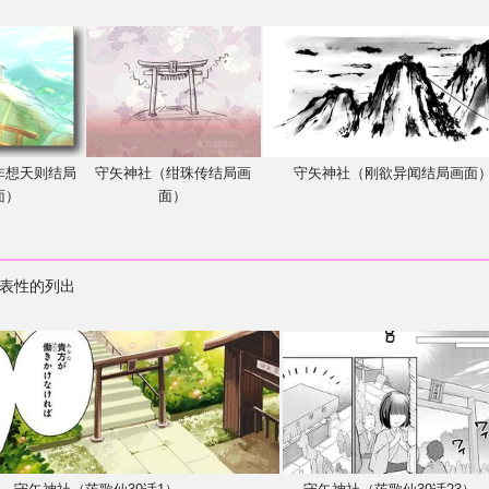
非想天则结局
守矢神社（绀珠传结局画
守矢神社（刚欲异闻结局画面
面）
面）
表性的列出