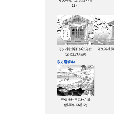
守矢神社（茨歌仙38话
11）
守矢神社博丽神社分社
守矢神社博
（茨歌仙38话9）
东方醉蝶华
守矢神社与风神之湖
（醉蝶华13话12）