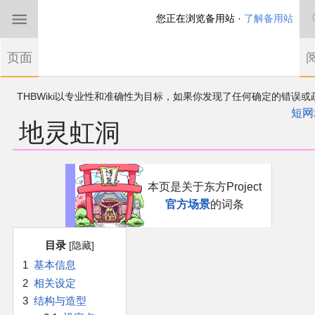
您正在浏览备用站 ·
了解备用站
首页
页面
东方Project
THBWiki以专业性和准确性为目标，如果你发现了任何确定的错误或
欢迎来到THBWiki！
漏，可在登录后直接进行改正
如果您是第一次来到这里，请点击右上角注册一
短网
地灵虹洞
有任何意见、建议、求助、反馈都可以在
帐户
讨论板
提出
东方同人规约
近期新闻
跳
跳
本页是关于东方Project
到
到
官方场景
的词条
导
搜
沙盒（建议使用）
航
索
目录
讨论板
1
基本信息
2
相关设定
加入我们
3
结构与造型