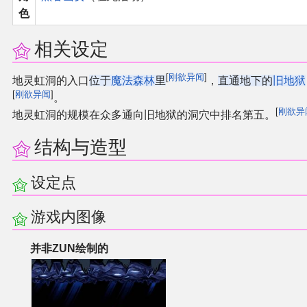
色
同人软件列表
相关设定
同人角色列表
[
刚欲异闻
]
地灵虹洞的入口
位于
魔法森林
里
，
直通地下的
旧地狱
同人视频列表
[
刚欲异闻
]
。
[
刚欲异
地灵虹洞的规模在众多通向旧地狱的洞穴中排名第五。
其他形式同人
结构与造型
THB相关项目
设定点
THB策划
游戏内图像
THB衍生
并非ZUN绘制的
THB媒体
THB协力