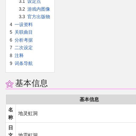
3.1
设定点
官方作品
3.2
游戏内图像
3.3
官方出版物
官方游戏
4
一设资料
5
关联曲目
官方音乐
6
分析考据
7
二次设定
官方书籍
8
注释
9
词条导航
官方角色
基本信息
公式资料
基本信息
游戏攻略
名
地灵虹洞
东方相关活动
称
日
其他相关项目
文
地霊虹洞