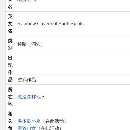
名
二次创作与活动
英
文
Rainbow Cavern of Earth Spirits
展会及活动导航
名
类
展会作品列表
通路（洞穴）
别
商业二次创作
出
现
作
同人二次创作
品
游戏作品
同人社团列表
所
在
魔法森林
地下
地
同人志分类
相
同人专辑分类
关
多多良小伞
（在此活动）
角
黑谷山女
（在此活动）