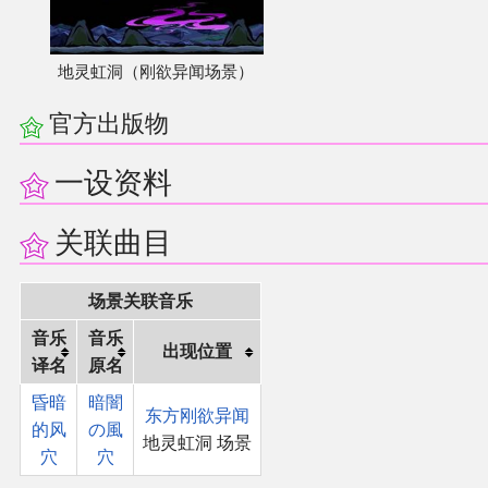
其他
地灵虹洞（刚欲异闻场景）
联系管理员
官方出版物
关于THBWiki
一设资料
捐款支持
关联曲目
场景关联音乐
音乐
音乐
出现位置
译名
原名
昏暗
暗闇
东方刚欲异闻
的风
の風
地灵虹洞 场景
穴
穴