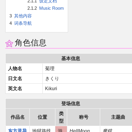
2.1.1
设定文档
官方作品
2.1.2
Music Room
3
其他内容
官方游戏
4
词条导航
官方音乐
角色信息
官方书籍
基本信息
官方角色
人物名
菊理
日文名
きくり
公式资料
英文名
Kikuri
游戏攻略
登场信息
东方相关活动
类
作品名
位置
称号
主题曲
型
其他相关项目
东方灵异
地狱路线
游
HellMoon
魔鏡