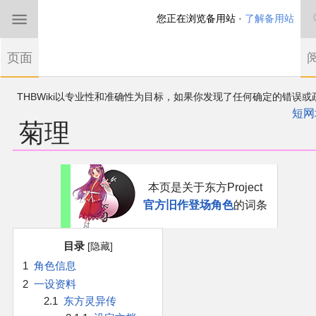
您正在浏览备用站 ·
了解备用站
首页
页面
东方Project
THBWiki以专业性和准确性为目标，如果你发现了任何确定的错误或
欢迎来到THBWiki！
漏，可在登录后直接进行改正
如果您是第一次来到这里，请点击右上角注册一
短网
菊理
有任何意见、建议、求助、反馈都可以在
帐户
讨论板
提出
东方同人规约
近期新闻
跳
跳
本页是关于东方Project
到
到
官方旧作登场角色
的词条
导
搜
沙盒（建议使用）
航
索
目录
讨论板
1
角色信息
2
一设资料
加入我们
2.1
东方灵异传