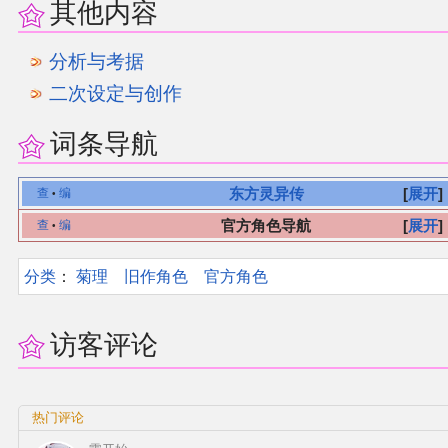
其他内容
其他
分析与考据
二次设定与创作
联系管理员
词条导航
关于THBWiki
东方灵异传
展开
查
编
•
捐款支持
官方角色导航
展开
查
编
•
分类
：​
菊理
旧作角色
官方角色
访客评论
热门评论