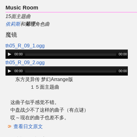
同人软件列表
Music Room
15面主题曲
同人角色列表
依莉斯
和
菊理
角色曲
魔镜
同人视频列表
th05_R_09_1.ogg
00:00
00:00
其他形式同人
th05_R_09_2.ogg
THB相关项目
00:00
00:00
东方灵异传 梦幻Arrange版
THB策划
１５面主题曲
这曲子似乎感觉不错。
THB衍生
中盘战少不了这样的曲子（有点谜）
哎～现在的曲子也差不多。
THB媒体
查看日文原文
THB协力