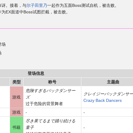
惊讶。接着，与
尔子田里乃
一起作为五面Boss测试自机，被击败。
为EX面道中Boss试图拦截，被击败。
登场
场
登场信息
类型
称号
主题曲
危険すぎるバックダンサー
クレイジーバックダンサ
游戏
ズ
Crazy Back Dancers
过于危险的背景舞者
游戏
-
-
尽き果てるまで踊り続ける
书籍
童子
-