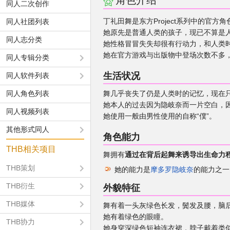
角色介绍
同人二次创作
丁礼田舞是东方Project系列中的官方
同人社团列表
她原先是普通人类的孩子，现已不算是
同人志分类
她性格冒冒失失却很有行动力，和人类
她在官方游戏与出版物中登场次数不多
同人专辑分类
生活状况
同人软件列表
同人角色列表
舞几乎丧失了仍是人类时的记忆，现在
她本人的过去因为隐岐奈而一片空白，
同人视频列表
她使用一般由男性使用的自称“僕”。
其他形式同人
角色能力
THB相关项目
舞拥有
通过在背后起舞来诱导出生命力
THB策划
她的能力是
摩多罗隐岐奈
的能力之一
THB衍生
外貌特征
THB媒体
舞有着一头灰绿色长发，鬓发及腰，脑
她有着绿色的眼瞳。
THB协力
她身穿深绿色短袖连衣裙，脖子戴着类