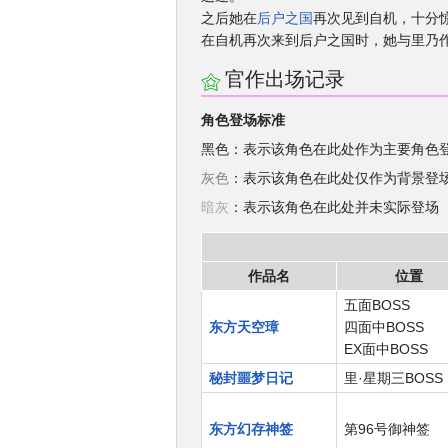
之后她在
后户之国
再次见到自机，十分
在自机再次来到后户之国时，她与里乃作
官作出场记录
角色登场标准
黑色：表示该角色在此处作为主要角色
灰色
：表示该角色在此处仅作为背景登
暗灰
：表示该角色在此处并未实际登场
作品名
位置
五面BOSS
东方天空璋
四面中BOSS
EX面中BOSS
秘封噩梦日记
里·星期三BOSS
东方幻存神签
第96号御神签