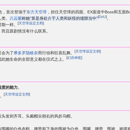
角色，首次登场于
东方天空璋
，担任天空璋的四面、EX面道中Boss和五面Bo
[
GoU
]
人类。
八云紫
称她“算是身处介于人类和妖怪的缝隙当中”
。
[
天空璋设定文档
]
时期一样。
，而且跟剧情没有什么联系。
[
天空璋设定文档
]
只会为了
摩多罗隐岐奈
而行动和狂喜乱舞。
[
幻存神签
]
因此她生命的全部意义都在仪式之上。
程度的能力
。
[
天空璋设定文档
]
。
后头发则齐耳。头戴帽尖朝右的风折乌帽。
似围嘴的白色布料，腰带和下身的围裙为白色，围嘴、腰带、围裙、裙摆