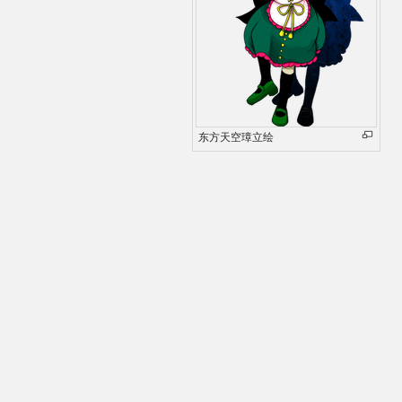
东方天空璋立绘