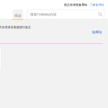
您正在浏览备用站 ·
了解备用站
搜
阅读
索
，可在登录后直接进行改正
注册一个帐户
短网址
出