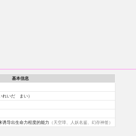
基本信息
いれいだ まい）
来诱导出生命力程度的能力
（天空璋、人妖名鉴、幻存神签）