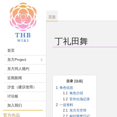
页面
丁礼田舞
首页
跳
跳
东方Project
到
到
东方同人规约
导
搜
航
索
近期新闻
目录
沙盒（建议使用）
1
角色信息
1.1
角色介绍
讨论板
1.2
官作出场记录
2
一设资料
加入我们
2.1
东方天空璋
官方作品
2.2
秘封噩梦日记