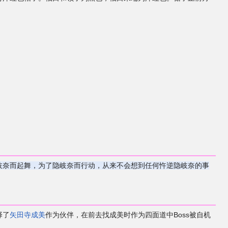
。
岐奈而起舞，为了隐岐奈而行动，从来不会想到任何忤逆隐岐奈的事
择了
矢田寺成美
作为伙伴，在前去找成美时作为四面道中Boss被自机