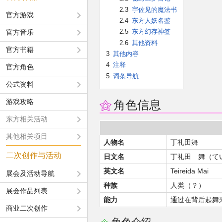
2.3
宇佐见的魔法书
官方游戏
2.4
东方人妖名鉴
2.5
东方幻存神签
官方音乐
2.6
其他资料
官方书籍
3
其他内容
4
注释
官方角色
5
词条导航
公式资料
游戏攻略
角色信息
东方相关活动
其他相关项目
人物名
丁礼田舞
二次创作与活动
日文名
丁礼田 舞（て
英文名
Teireida Mai
展会及活动导航
种族
人类（？）
展会作品列表
能力
通过在背后起舞
商业二次创作