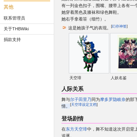
有一列金色扣子，围嘴、腰带上各有一
其他
她穿着黑色及膝袜和绿色舞鞋。
联系管理员
她右手拿着笹（细竹）。
[
幻存神签
]
这是她孩子气的表现。
关于THBWiki
捐款支持
天空璋
人妖名鉴
人际关系
舞与
尔子田里乃
同为
摩多罗隐岐奈
的部
[
天空璋设定文档
]
情。
登场剧情
在
东方天空璋
中，舞不知道这次开启背
追逐。