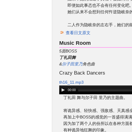
即便如此事态也不会有任何变化吧
她们从来不会想到任何忤逆隐岐奈
二人作为隐岐奈的左右手，她们的能
查看日文原文
Music Room
5面BOSS
丁礼田舞
&
尔子田里乃
角色曲
Crazy Back Dancers
th16_11.mp3
00:00
丁礼田 舞与尔子田 里乃的主题曲。
将诡异感、轻快感、强敌感、天真感
再加上中BOSS的感觉的一首盛得满
因为加了两个人的份所以在各种方面都
有种诡异地狂舞的印象。