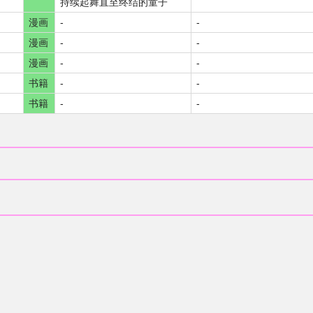
持续起舞直至终结的童子
漫画
-
-
漫画
-
-
漫画
-
-
书籍
-
-
书籍
-
-