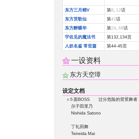
东方三月精V
第
8
,
12
话
东方茨歌仙
第
42
话
东方醉蝶华
第
24
,
68
话
宇佐见的魔法书
第132,134页
人妖名鉴 常世篇
第44-45页
一设资料
东方天空璋
设定文档
○５面BOSS 过分危险的背景舞者
尔子田里乃
Nishida Satono
丁礼田舞
Teireida Mai