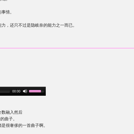
。
的事情。
力，还只不过是隐岐奈的能力之一而已。
00:00
全数融入然后
满的曲子。
是很奢侈的一首曲子啊。