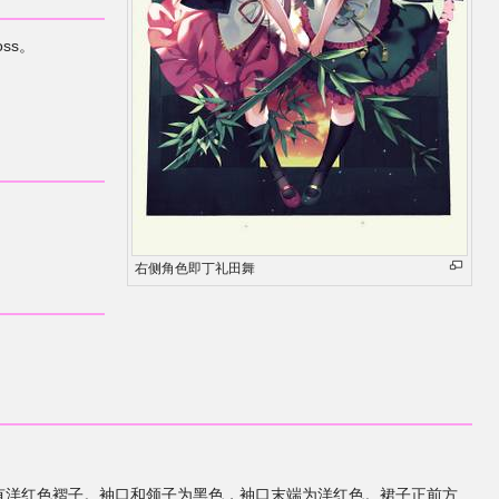
ss。
右侧角色即丁礼田舞
有洋红色褶子。袖口和领子为黑色，袖口末端为洋红色。裙子正前方