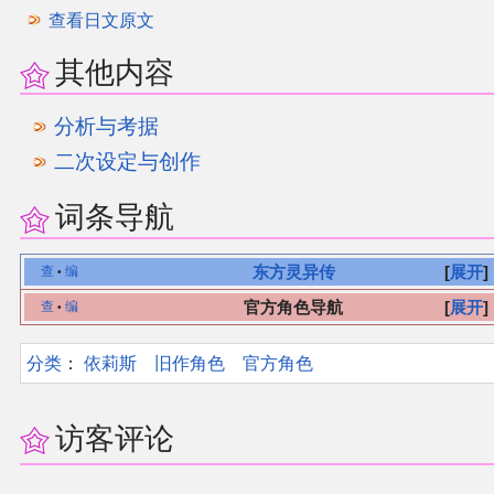
查看日文原文
其他
其他内容
联系管理员
分析与考据
二次设定与创作
关于THBWiki
词条导航
捐款支持
东方灵异传
展开
查
编
•
官方角色导航
展开
查
编
•
分类
：​
依莉斯
旧作角色
官方角色
访客评论