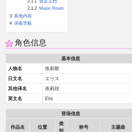
2.1.1
设定文档
官方作品
2.1.2
Music Room
3
其他内容
官方游戏
4
词条导航
官方音乐
角色信息
官方书籍
基本信息
官方角色
人物名
依莉斯
日文名
エリス
公式资料
其他译名
依莉丝
游戏攻略
英文名
Elis
东方相关活动
登场信息
类
作品名
位置
称号
主题曲
其他相关项目
型