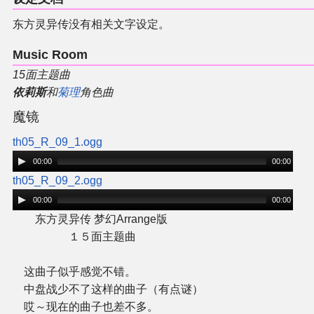
同人软件列表
东方灵异传没有相关文字设定。
同人角色列表
Music Room
15面主题曲
同人视频列表
依莉斯
和
菊理
角色曲
魔镜
其他形式同人
th05_R_09_1.ogg
THB相关项目
00:00
00:00
th05_R_09_2.ogg
THB策划
00:00
00:00
东方灵异传 梦幻Arrange版
１５面主题曲
THB衍生
这曲子似乎感觉不错。
THB媒体
中盘战少不了这样的曲子（有点谜）
哎～现在的曲子也差不多。
THB协力