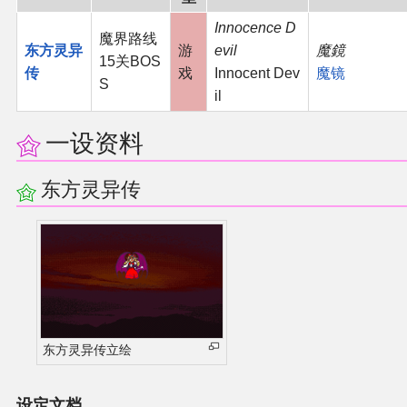
Innocence D
二次创作与活动
魔界路线
东方灵异
游
evil
魔鏡
15关BOS
传
戏
Innocent Dev
魔镜
展会及活动导航
S
il
展会作品列表
一设资料
商业二次创作
东方灵异传
同人二次创作
同人社团列表
同人志分类
东方灵异传立绘
同人专辑分类
设定文档