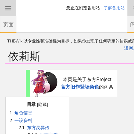
您正在浏览备用站 ·
了解备用站
首页
页面
东方Project
THBWiki以专业性和准确性为目标，如果你发现了任何确定的错误或
欢迎来到THBWiki！
漏，可在登录后直接进行改正
如果您是第一次来到这里，请点击右上角注册一
短网
依莉斯
有任何意见、建议、求助、反馈都可以在
帐户
讨论板
提出
东方同人规约
近期新闻
跳
跳
本页是关于东方Project
到
到
官方旧作登场角色
的词条
导
搜
沙盒（建议使用）
航
索
目录
讨论板
1
角色信息
2
一设资料
加入我们
2.1
东方灵异传