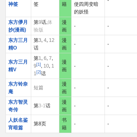
-
神签
签
籍
使四周变暗
的妖怪
东方儚月
第
9
话,
体
漫
-
-
抄(漫画)
验版
画
东方三月
第
3
,
4
,
12
漫
-
-
精O
话
画
第
1
,
6
,
7
,
东方三月
漫
1
9
,
10
,
1
-
-
精V
画
2
1
话
东方铃奈
漫
短篇
-
-
庵
画
东方智灵
漫
第
3-1
话
-
-
奇传
画
人妖名鉴
书
第8页
-
-
宵暗篇
籍