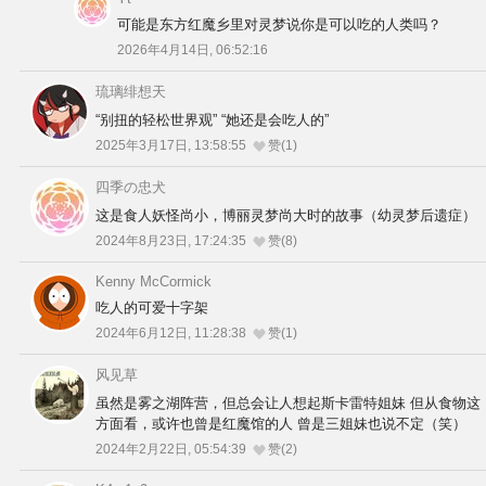
可能是东方红魔乡里对灵梦说你是可以吃的人类吗？
2026年4月14日, 06:52:16
琉璃绯想天
“别扭的轻松世界观” “她还是会吃人的”
2025年3月17日, 13:58:55
赞(1)
四季の忠犬
这是食人妖怪尚小，博丽灵梦尚大时的故事（幼灵梦后遗症）
2024年8月23日, 17:24:35
赞(8)
Kenny McCormick
吃人的可爱十字架
2024年6月12日, 11:28:38
赞(1)
风见草
虽然是雾之湖阵营，但总会让人想起斯卡雷特姐妹 但从食物这
方面看，或许也曾是红魔馆的人 曾是三姐妹也说不定（笑）
2024年2月22日, 05:54:39
赞(2)