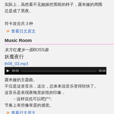
实际上，虽然看不见她操控黑暗的样子，露米娅的周围
总是成了黑夜。
符卡攻击共３种
查看日文原文
Music Room
东方红魔乡一面BOSS曲
妖魔夜行
th06_03.mp3
00:00
00:00
露米娅的主题曲。
不仅是这首音乐，这次，总体来说音乐变得轻快了。
这音乐是表现夜晚里妖怪的印象，
···这样说也可以吧(^^;
节奏上有些像笨蛋的感觉。
查看日文原文