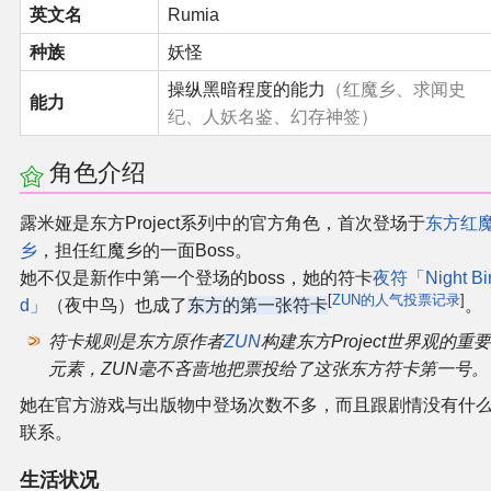
英文名
Rumia
同人软件列表
种族
妖怪
同人角色列表
操纵黑暗程度的能力
（红魔乡、求闻史
能力
纪、人妖名鉴、幻存神签）
同人视频列表
角色介绍
其他形式同人
露米娅是东方Project系列中的官方角色，首次登场于
东方红
乡
，担任红魔乡的一面Boss。
THB相关项目
她不仅是新作中第一个登场的boss，她的符卡
夜符「Night Bi
[
ZUN的人气投票记录
]
d」
（夜中鸟）也成了
东方的第一张符卡
。
THB策划
符卡规则是东方原作者
ZUN
构建东方Project世界观的重要
元素，ZUN毫不吝啬地把票投给了这张东方符卡第一号。
THB衍生
她在官方游戏与出版物中登场次数不多，而且跟剧情没有什
THB媒体
联系。
生活状况
THB协力