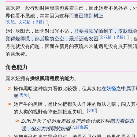
露米娅一般行动时用黑暗包裹着自己，因此她看不见外界，
其他
界也看不见她，常常因为这样而
自己撞到树上
[
史纪
、
文花帖（书籍）
]
。
联系管理员
她讨厌阳光，因为对阳光不适，
只要被阳光晒到了，皮肤就
[
文花帖（书籍）
]
觉得烧得慌，然后脑袋空空，最后还会发困
；
月光就没有问题，因而在新月的夜晚常常能遇见没有展开黑
关于THBWiki
的露米娅。
捐款支持
角色能力
露米娅拥有
操纵黑暗程度的能力
。
操作黑暗这种能力看似比较强，但其实她
在
妖怪
之中属于
[
史纪
]
者
。
她产生的黑暗，是让火把都失去作用的魔法之暗，闯入其
[
史纪
]
的人类的视野会降低到接近失明。
ZUN是为了引起反差故意把她设计成这种
能力看似很
[
人妖名鉴
]
强，但实力很弱的妖怪
。
她把自己包裹在黑暗里时，她看不见外界，外界也看不见