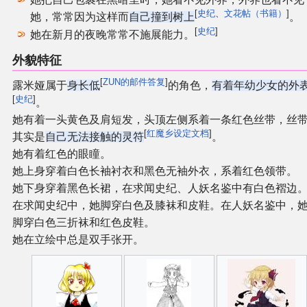
[
史纪
、
文花帖（书籍）
]
她，常常因为这样而
自己撞到树上
。
[
史纪
]
她在新月的夜晚常常不施展能力。
外貌特征
[
ZUN的邮件答复
]
露米娅属于
身长低
的角色，
有着年幼少女的外
[
史纪
]
。
她有着一头黄色及肩短发，头顶左侧系着一条红色丝带，丝
[
红魔乡设定文档
]
其实是
自己无法接触的灵符
。
她有着红色的眼瞳。
她上身穿着白色长袖衬衣和黑色无袖外衣，系着红色领带。
她下身穿着黑色长裙，在求闻史纪、人妖名鉴中有白色褶边
在求闻史纪中，她脚穿白色及膝袜和皮鞋。在人妖名鉴中，
脚穿白色三折袜和红色皮鞋。
她在立绘中总是双手张开。