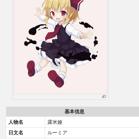
二次创作与活动
展会及活动导航
展会作品列表
商业二次创作
同人二次创作
同人社团列表
基本信息
同人志分类
人物名
露米娅
同人专辑分类
日文名
ルーミア