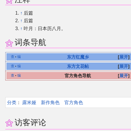
↑
后篇
↑
后篇
↑
叶月：日本历八月。
词条导航
东方红魔乡
展开
查
编
•
东方文花帖
展开
查
编
•
官方角色导航
展开
查
编
•
分类
：​
露米娅
新作角色
官方角色
访客评论