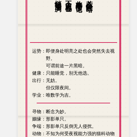
悄然潜于胸。
此事需谨记：
若心怀黑暗，
运势：即便身处明亮之处也会突然失去视
野。
可谓前途一片黑暗。
健康：只能睡觉，别无他选。
出行：无妨。
但仅限夜间。
学业：唯数学为吉。
寻物：断念为妙。
姻缘：形影单只。
争端：形影单只反倒无人侵扰。
动物：不知为何受夜视能力强的猫科动物