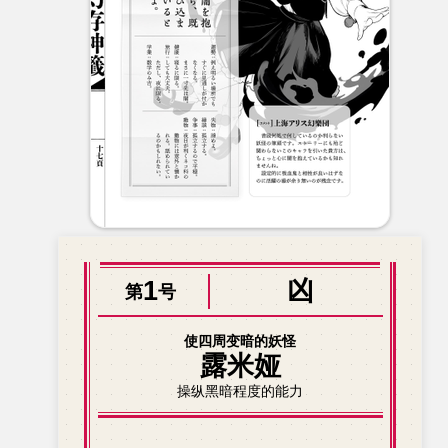
1
凶
第
号
使四周变暗的妖怪
露米娅
操纵黑暗程度的能力
不速之客已