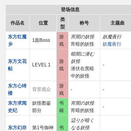
登场信息
类
作品名
位置
称号
主题曲
型
东方红魔
游
宵闇の妖怪
妖魔夜行
1面Boss
乡
戏
宵暗的妖怪
妖魔夜行
暗闇に潜む
东方文花
游
妖怪
LEVEL 1
-
帖
戏
潜伏在黑暗
中的妖怪
东方心绮
游
背景观众
-
-
楼
戏
东方求闻
妖怪图鉴
书
宵闇の妖怪
-
史纪
部分
籍
宵暗的妖怪
辺りが暗く
东方幻存
第1号御神
书
なる妖怪