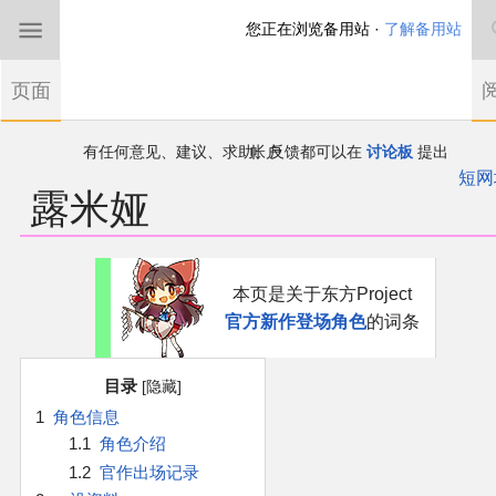
您正在浏览备用站 ·
了解备用站
首页
页面
东方Project
有任何意见、建议、求助、反馈都可以在
讨论板
提出
THBWiki以专业性和准确性为目标，如果你发现了任何确定的错误或
短网
露米娅
欢迎来到THBWiki！
漏，可在登录后直接进行改正
如果您是第一次来到这里，请点击右上角注册一
东方同人规约
帐户
近期新闻
跳
跳
本页是关于东方Project
到
到
官方新作登场角色
的词条
导
搜
沙盒（建议使用）
航
索
目录
讨论板
1
角色信息
1.1
角色介绍
加入我们
1.2
官作出场记录