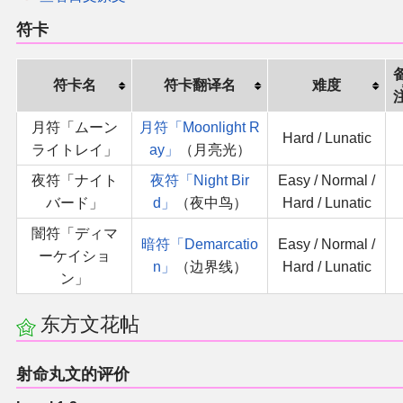
符卡
符卡名
符卡翻译名
难度
月符「ムーン
月符「Moonlight R
Hard / Lunatic
ライトレイ」
ay」
（月亮光）
夜符「ナイト
夜符「Night Bir
Easy / Normal /
バード」
d」
（夜中鸟）
Hard / Lunatic
闇符「ディマ
暗符「Demarcatio
Easy / Normal /
ーケイショ
n」
（边界线）
Hard / Lunatic
ン」
东方文花帖
射命丸文的评价