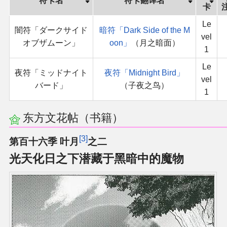
符卡名
符卡翻译名
卡
Le
闇符「ダークサイド
暗符「Dark Side of the M
vel
オブザムーン」
oon」
（月之暗面）
1
Le
夜符「ミッドナイト
夜符「Midnight Bird」
vel
バード」
（子夜之鸟）
1
东方文花帖（书籍）
3
第百十六季 叶月
之二
光天化日之下潜藏于黑暗中的魔物