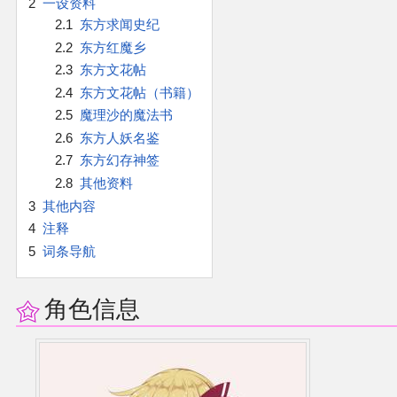
2
一设资料
官方作品
2.1
东方求闻史纪
2.2
东方红魔乡
官方游戏
2.3
东方文花帖
2.4
东方文花帖（书籍）
官方音乐
2.5
魔理沙的魔法书
2.6
东方人妖名鉴
官方书籍
2.7
东方幻存神签
2.8
其他资料
官方角色
3
其他内容
4
注释
公式资料
5
词条导航
游戏攻略
角色信息
东方相关活动
其他相关项目