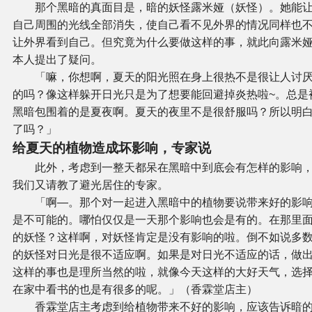
那个黑暗的真面目是，暗的妖怪露米娅（妖怪）。她能
自己周围的光线全部消失，使自己看不见外界的情况同样也
让外界看到自己。但究竟为什么要做这样的事，就此向露米
本人提出了疑问。
「嘛，你想啊，夏天的阳光照在身上很热不是很让人讨
的吗？像这样躲开日光只是为了想要能回避掉炎热啦~。总是
黑暗包围着的是夏夜啊。夏天的夜里不是很舒服吗？所以明
了吗？」
给夏天的植物造成坏影响，专家说
此外，考虑到一整天都呆在黑暗中到底会有怎样的影响
我们又请教了避光居住的专家。
「啊—。那个对一起进入黑暗中的植物要说带来好的影
是不可能的。哪怕仅仅是一天那个影响也会是有的。在那里
的妖怪？这样啊，对妖怪肯定是没有影响的啦。倒不如说多
的妖怪对日光是很不适应啊。如果是对日光不适应的话，做
这样的事也是理所当然的啦，就像今天这样的大好天气，选
在家中看书的也是有很多的呢。」（香霖堂店主）
香霖堂店主考虑到给植物带来不好的影响，应该告诉暗