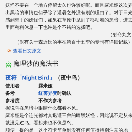
妖怪不要在一个地方停留太久也许较好呢。而且露米娅这次
出黑暗的事情也似乎除了避暑之外没有别的理由了。对于日
感到棘手的妖怪们，如果在草原中见到了移动着的黑暗，进
里面稍稍休息一下也许是个不错的选择吧。
（射命丸文
（※有关于森近氏的事在第百十五季的专刊有详细记载
查看日文原文
魔理沙的魔法书
夜符「Night Bird」
（夜中鸟）
使用者
露米娅
备考
红雾异变
时确认
参考度 不作为参考
据说鸟在黑暗中眼睛什么都看不见。
露米娅是个连光都对其退避三舍的暗黑妖怪，因此说不定从
就没见过鸟。看起来也不像是鸟。
顺便一提的是，这个符卡简单到没有任何值得特别注意的地