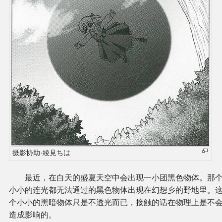
摄影协助·綾見ちは
最近，在白天的盛夏天空中会出现一小团黑色物体。那
小小的连光都无法通过的黑色物体出现在幻想乡的野地里。
个小小的黑暗物体只是不透光而已，接触的话在物理上是不
造成影响的。