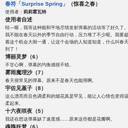
春符「Surprise Spring」
（惊喜之春）
使用者：
莉莉霍瓦特
使用者自述
哇—喔，我等这种能和平地尽情发射弹幕的活动等了好久了
我不能在春天以外的季节自由行动，压力堆了不少呢。我要
着这个机会大闹一通，让这个会场的人知道知道，什么叫春
到了！
博丽灵梦（6）
不甘心啊，弹幕的均衡感很不错。
雾雨魔理沙（7）
春天很常见的弹幕。原来不是春天也能用啊。
宇佐见堇子（8）
这么漂亮而且色调柔和的烟花真是罕见，能让人心情也变得
柔起来。
十六夜咲夜（5）
我还在想这弹幕缺了速度感……原来这些都是花瓣啊。
魂魄妖梦（6）