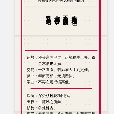
告知春天已经来临程度的能力
春意袭人吧。
全都归咎于
不是大问题。
天翻地覆也
运势：漫长寒冬已过，运势稳步上升。得
意忘形也无妨。
交易：一路看涨。若添雇人手则更佳。
就业：华丽亮相，无须羞怯。
学业：不再在意成绩高低。
疾病：深受杉树花粉困扰。
出行：且随风之所向。
移徙：各处皆吉。
恋爱：春风得意，八卦渐增。赏花席间见