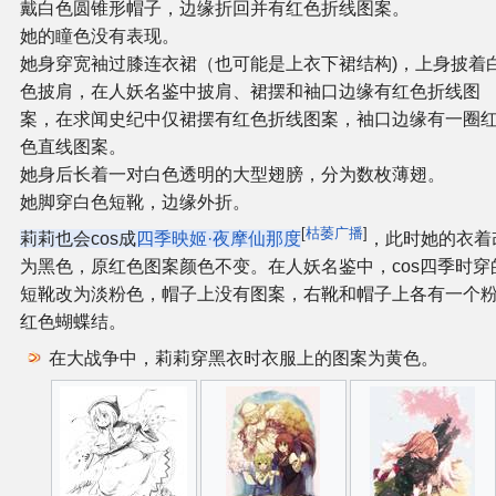
戴白色圆锥形帽子，边缘折回并有红色折线图案。
她的瞳色没有表现。
她身穿宽袖过膝连衣裙（也可能是上衣下裙结构)，上身披着
色披肩，在人妖名鉴中披肩、裙摆和袖口边缘有红色折线图
案，在求闻史纪中仅裙摆有红色折线图案，袖口边缘有一圈
色直线图案。
她身后长着一对白色透明的大型翅膀，分为数枚薄翅。
她脚穿白色短靴，边缘外折。
[
枯萎广播
]
莉莉也会cos成
四季映姬·夜摩仙那度
，此时她的衣着
为黑色，原红色图案颜色不变。在人妖名鉴中，cos四季时穿
短靴改为淡粉色，帽子上没有图案，右靴和帽子上各有一个
红色蝴蝶结。
在大战争中，莉莉穿黑衣时衣服上的图案为黄色。