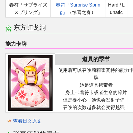
春符「サプライズ
春符「Surprise Sprin
Hard / L
スプリング」
g」
（惊喜之春）
unatic
东方虹龙洞
能力卡牌
道具的季节
使用后可以召唤莉莉霍瓦特的能力
牌
她是道具携带者
身上带着符卡或者生命的碎片
但是要小心，她也会发射子弹！
召唤的次数越多就会变得越强！
查看日文原文