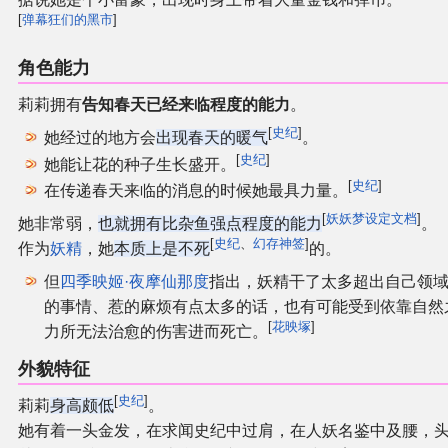
[
弹幕狂们的黑市
]
角色能力
莉莉拥有
告知春天已经来临程度的能力
。
[
史纪
]
她经过的地方会
出现春天的暖气
。
[
史纪
]
她能让花的种子生长盛开。
[
史纪
]
在传递春天来临的消息的时候她最具力量。
[
妖妖梦设定文档
]
她非常弱，
也就拥有比杂鱼强点程度的能力
。
[
史纪
、
幻存神签
]
作为
妖精
，她
本质上是不死
的。
但
四季映姬·夜摩仙那度
指出，妖精干了太多超出自己领
的事情、惹的麻烦有点太多的话，也有可能受到依靠自然
[
花映塚
]
力所无法治愈的伤害进而死亡。
外貌特征
[
史纪
]
莉莉
身高颇低
。
她有着一头金发，在求闻史纪中过肩，在人妖名鉴中及腰，