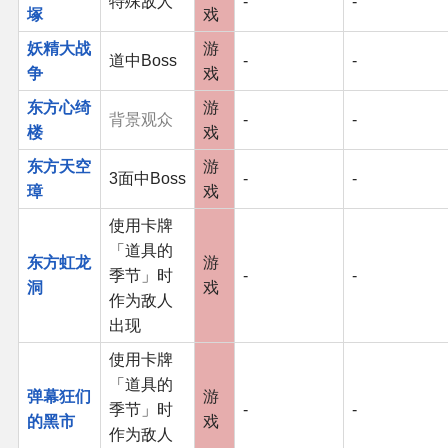
特殊敌人
-
-
塚
戏
妖精大战
游
道中Boss
-
-
争
戏
东方心绮
游
背景观众
-
-
楼
戏
东方天空
游
3面中Boss
-
-
璋
戏
使用卡牌
「道具的
东方虹龙
游
季节」时
-
-
洞
戏
作为敌人
出现
使用卡牌
「道具的
弹幕狂们
游
季节」时
-
-
的黑市
戏
作为敌人