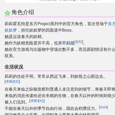
角色介绍
其他
莉莉霍瓦特是东方Project系列中的官方角色，首次登场于
东
联系管理员
妖妖梦
，担任妖妖梦的四面道中Boss。
她是运送春天的妖精。
关于THBWiki
[
史纪
]
她作为妖精危险度并不高，也
并不好战
。
她在官方游戏与出版物中登场次数不多，而且跟剧情没有什
捐款支持
联系。
生活状况
莉莉的住处不明。常常从西边飞来，到妖怪之山那边去。
[
求闻史纪
]
在春天来临之际能觉察到普通人未注意到的细节，将春天即
来临的消息传递给还在冬眠的生物，在春天以外的时候则很
[
求闻史纪
]
被人们见到。
[
GoU
]
不能在春天以外的季节自由行动，因此会积攒压力。
据说她是个小富豪，出现时身上带着大量金钱和弹币。