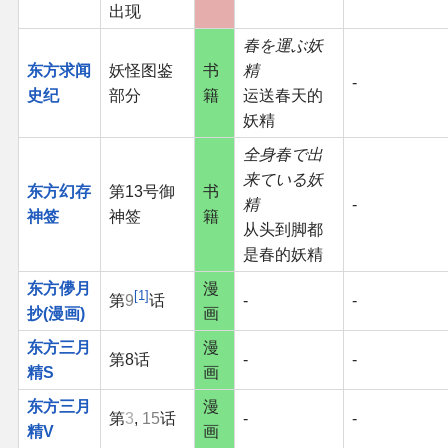
出现
春を運ぶ妖
东方求闻
妖怪图鉴
书
精
-
史纪
部分
籍
运送春天的
妖精
全身春で出
来ている妖
东方幻存
第13号御
书
精
-
神签
神签
籍
从头到脚都
是春的妖精
东方儚月
漫
1
第
9
话
-
-
抄(漫画)
画
东方三月
漫
第8话
-
-
精S
画
东方三月
漫
第
3
,
15
话
-
-
精V
画