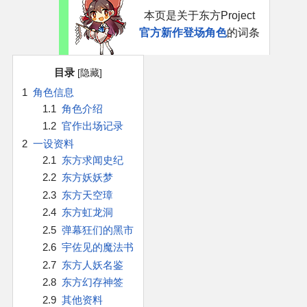
官方作品
本页是关于东方Project
官方新作登场角色
的词条
官方游戏
目录
官方音乐
1
角色信息
1.1
角色介绍
官方书籍
1.2
官作出场记录
2
一设资料
官方角色
2.1
东方求闻史纪
2.2
东方妖妖梦
公式资料
2.3
东方天空璋
2.4
东方虹龙洞
游戏攻略
2.5
弹幕狂们的黑市
2.6
宇佐见的魔法书
东方相关活动
2.7
东方人妖名鉴
2.8
东方幻存神签
其他相关项目
2.9
其他资料