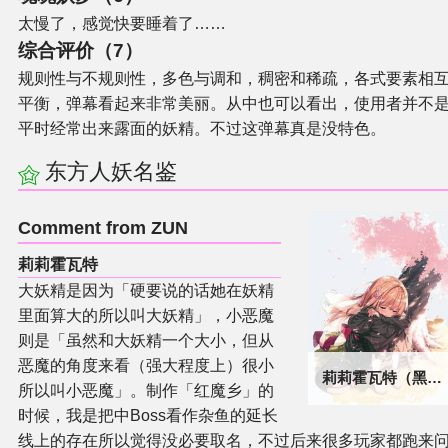
太慢了，感觉快要睡着了……
综合评价（7）
规则性与不规则性，多色与调和，稠密和稀疏，各式要素相
平衡，弹幕看起来非常美丽。从中也可以看出，使用者并不
平时经常出来露面的妖精。不过这弹幕真是没特色。
东方人妖名鉴
Comment from ZUN
莉莉霍瓦特
大妖精是因为「硬要说的话她在妖精
里面算大的所以叫大妖精」，小恶魔
则是「虽然和大妖精一个大小，但从
恶魔的角度来看（强大程度上）很小
莉莉霍瓦特（黑）（人妖名鉴）
所以叫小恶魔」。制作「红魔乡」的
时候，我是把中Boss看作杂鱼的延长
线上的存在所以觉得没必要取名，不过后来很多玩家都跑来