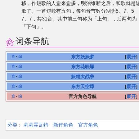
移，作短歌的人愈来愈多，明治维新之后，和歌就是
歌了。一首短歌有五句，每句音节数分别为5、7、5
7、7，共31音。其中前三句称为「上句」，后两句为
「下句」。
词条导航
东方妖妖梦
展开
查
编
•
东方花映塚
展开
查
编
•
妖精大战争
展开
查
编
•
东方天空璋
展开
查
编
•
官方角色导航
展开
查
编
•
分类
：​
莉莉霍瓦特
新作角色
官方角色