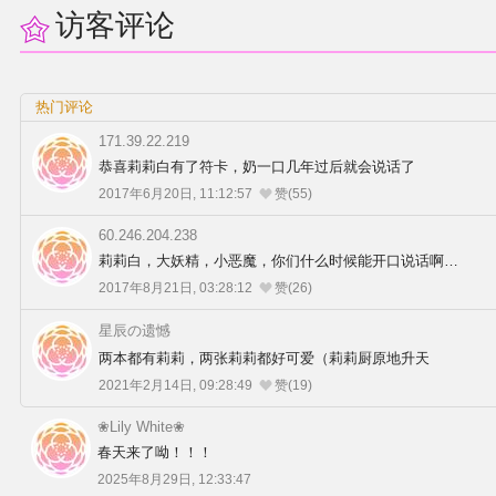
访客评论
热门评论
171.39.22.219
恭喜莉莉白有了符卡，奶一口几年过后就会说话了
2017年6月20日, 11:12:57
赞(55)
60.246.204.238
莉莉白，大妖精，小恶魔，你们什么时候能开口说话啊…
2017年8月21日, 03:28:12
赞(26)
星辰の遗憾
两本都有莉莉，两张莉莉都好可爱（莉莉厨原地升天
2021年2月14日, 09:28:49
赞(19)
❀Lily White❀
春天来了呦！！！
2025年8月29日, 12:33:47