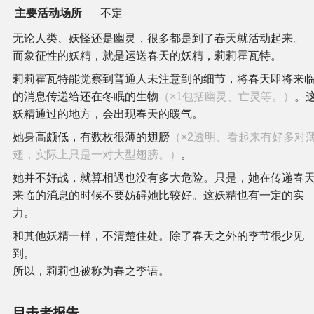
主要活动场所
不定
无论人类、妖怪还是幽灵，很多都是到了春天就活动起来。
而象征性的妖精，就是运送春天的妖精，莉莉霍瓦特。
莉莉霍瓦特能觉察到普通人未注意到的细节，将春天即将来
的消息传递给还在冬眠的生物
（×1包括幽灵、亡灵等。）
。
妖精通过的地方，会出现春天的暖气。
她身高颇低，有数枚很薄的翅膀
（×2透明、看起来有好多对
翅，实际上只是一对大型翅膀。）
。
她并不好战，就算相遇也没有多大危险。只是，她在传递春
来临的消息的时候不要妨碍她比较好。这妖精也有一定的实
力。
和其他妖精一样，不清楚住处。除了春天之外的季节很少见
到。
所以，莉莉也被称为春之季语。
目击者报告