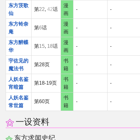
东方茨歌
漫
第
22
,
42
话
-
-
仙
画
东方铃奈
漫
第
6
话
-
-
庵
画
东方醉蝶
漫
第
15
,
18
话
-
-
华
画
宇佐见的
书
第28页
-
-
魔法书
籍
人妖名鉴
书
第18-19页
-
-
宵暗篇
籍
人妖名鉴
书
第60页
-
-
常世篇
籍
一设资料
东方求闻史纪