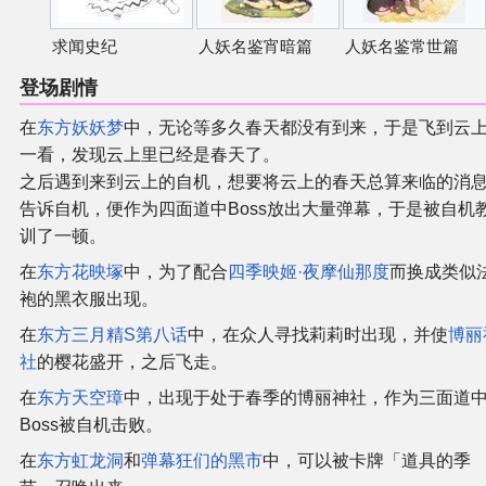
求闻史纪
人妖名鉴宵暗篇
人妖名鉴常世篇
登场剧情
在
东方妖妖梦
中，无论等多久春天都没有到来，于是飞到云
一看，发现云上里已经是春天了。
之后遇到来到云上的自机，想要将云上的春天总算来临的消
告诉自机，便作为四面道中Boss放出大量弹幕，于是被自机
训了一顿。
在
东方花映塚
中，为了配合
四季映姬·夜摩仙那度
而换成类似
袍的黑衣服出现。
在
东方三月精S第八话
中，在众人寻找莉莉时出现，并使
博丽
社
的樱花盛开，之后飞走。
在
东方天空璋
中，出现于处于春季的博丽神社，作为三面道
Boss被自机击败。
在
东方虹龙洞
和
弹幕狂们的黑市
中，可以被卡牌「道具的季