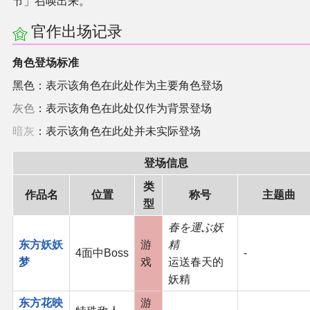
节」召唤出来。
官作出场记录
角色登场标准
黑色：表示该角色在此处作为主要角色登场
灰色
：表示该角色在此处仅作为背景登场
暗灰
：表示该角色在此处并未实际登场
登场信息
类
作品名
位置
称号
主题曲
型
春を運ぶ妖
东方妖妖
游
精
4面中Boss
-
梦
戏
运送春天的
妖精
东方花映
游