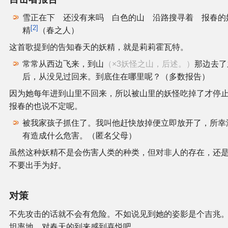
雪正在下 还没有来吗 白色的山 沿路搜寻着 报春的
2
精
（春之人）
这首歌提到的告知春天的妖精，就是莉莉霍瓦特。
常常从西边飞来，到山
（×3妖怪之山，后述。）
那边去了
后，从没见过回来。到底住在哪里呢？（多数报告）
因为她每年进到山里不回来，所以被山里的妖怪吃掉了才停
报春的也说不定呢。
被我家孩子抓住了。我叫他赶快放掉便立即放开了，所幸
有造成什么危害。（匿名父母）
虽然这种妖精不是会伤害人类的种类，但对非人的存在，还
不要出手为好。
对策
不先攻击的话就不会有危险。不如说见到她的姿影是个吉兆
坦率地，对春天的到来感到喜悦吧。