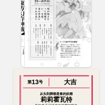
13
大吉
第
号
从头到脚都是春的妖精
莉莉霍瓦特