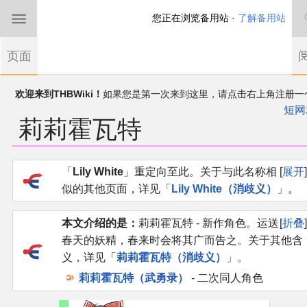
您正在浏览备用站 ·
了解备用站
首页
页面
东方Project
欢迎来到THBWiki！
如果您是第一次来到这里，请点击右上角注册一
有任何意见、建议、求助、反馈都可以在
帐户
讨论板
提出
短网
莉莉霍瓦特
THBWiki以专业性和准确性为目标，如果你发现了任何确定的错误或
东方同人规约
漏，可在登录后直接进行改正
近期新闻
跳
跳
「
Lily White
」重定向至此。关于与此名称相
展开
到
到
似的其他页面，详见「
Lily White（消歧义）
」。
导
搜
沙盒（建议使用）
航
索
本文介绍的是：
莉莉霍瓦特 - 新作角色。运送
折叠
讨论板
春天的妖精，春来时会将其广而告之。关于其他含
义，详见「
莉莉霍瓦特（消歧义）
」。
加入我们
莉莉霍瓦特（武勇录）
- 二次同人角色