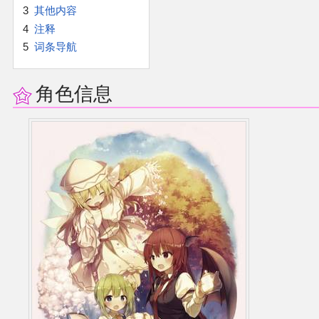
3
其他内容
二次创作与活动
4
注释
5
词条导航
展会及活动导航
角色信息
展会作品列表
商业二次创作
同人二次创作
同人社团列表
同人志分类
同人专辑分类