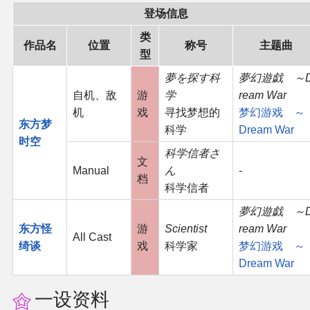
登场信息
二次创作与活动
类
作品名
位置
称号
主题曲
型
展会及活动导航
夢を探す科
夢幻遊戯 ～
自机、敌
游
学
ream War
展会作品列表
机
戏
寻找梦想的
梦幻游戏 ～
东方梦
科学
Dream War
商业二次创作
时空
科学信者さ
文
Manual
ん
-
同人二次创作
档
科学信者
夢幻遊戯 ～
同人社团列表
东方怪
游
Scientist
ream War
All Cast
绮谈
戏
科学家
梦幻游戏 ～
同人志分类
Dream War
同人专辑分类
一设资料