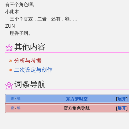
有三个角色啊。
小此木
三个？香霖，二岩，还有，额……
ZUN
理香子啊。
其他内容
分析与考据
二次设定与创作
词条导航
东方梦时空
展开
查
编
•
官方角色导航
展开
查
编
•