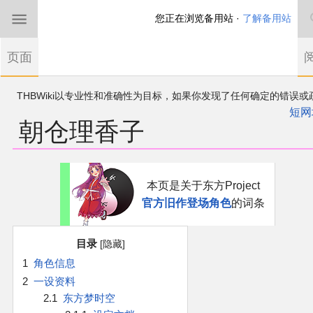
您正在浏览备用站 ·
了解备用站
首页
页面
东方Project
THBWiki以专业性和准确性为目标，如果你发现了任何确定的错误或
欢迎来到THBWiki！
漏，可在登录后直接进行改正
如果您是第一次来到这里，请点击右上角注册一
短网
朝仓理香子
有任何意见、建议、求助、反馈都可以在
帐户
讨论板
提出
东方同人规约
近期新闻
跳
跳
本页是关于东方Project
到
到
官方旧作登场角色
的词条
导
搜
沙盒（建议使用）
航
索
目录
讨论板
1
角色信息
2
一设资料
加入我们
2.1
东方梦时空