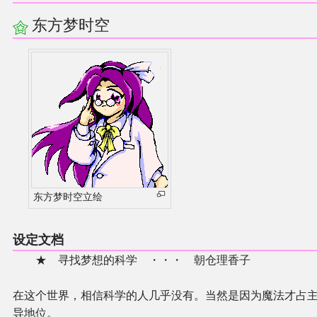
同人软件列表
东方梦时空
同人角色列表
同人视频列表
其他形式同人
THB相关项目
东方梦时空立绘
THB策划
设定文档
THB衍生
★ 寻找梦想的科学 ・・・ 朝仓理香子
THB媒体
在这个世界，相信科学的人几乎没有。当然是因为魔法才占
导地位。
THB协力