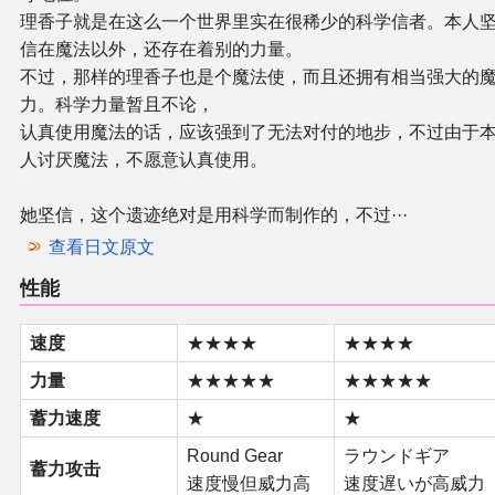
理香子就是在这么一个世界里实在很稀少的科学信者。本人
信在魔法以外，还存在着别的力量。
其他
不过，那样的理香子也是个魔法使，而且还拥有相当强大的
力。科学力量暂且不论，
联系管理员
认真使用魔法的话，应该强到了无法对付的地步，不过由于
人讨厌魔法，不愿意认真使用。
关于THBWiki
她坚信，这个遗迹绝对是用科学而制作的，不过···
捐款支持
查看日文原文
性能
速度
★★★★
★★★★
力量
★★★★★
★★★★★
蓄力速度
★
★
Round Gear
ラウンドギア
蓄力攻击
速度慢但威力高
速度遅いが高威力