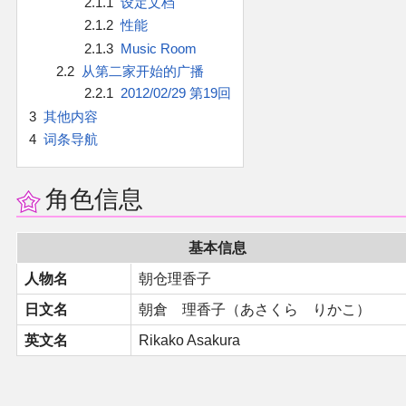
2.1.1
设定文档
官方作品
2.1.2
性能
2.1.3
Music Room
官方游戏
2.2
从第二家开始的广播
2.2.1
2012/02/29 第19回
官方音乐
3
其他内容
4
词条导航
官方书籍
角色信息
官方角色
基本信息
公式资料
人物名
朝仓理香子
游戏攻略
日文名
朝倉 理香子（あさくら りかこ）
英文名
Rikako Asakura
东方相关活动
其他相关项目