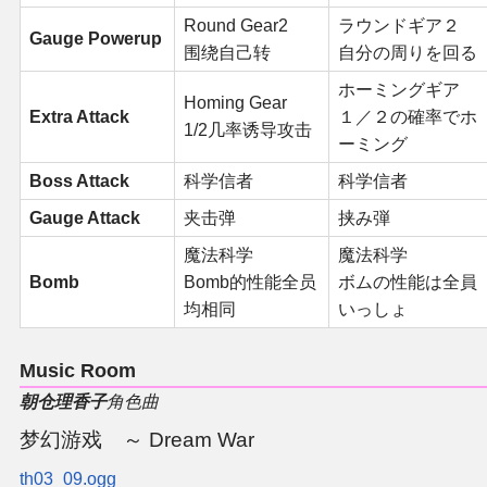
Round Gear2
ラウンドギア２
Gauge Powerup
围绕自己转
自分の周りを回る
ホーミングギア
Homing Gear
Extra Attack
１／２の確率でホ
1/2几率诱导攻击
ーミング
Boss Attack
科学信者
科学信者
Gauge Attack
夹击弹
挟み弾
魔法科学
魔法科学
Bomb
Bomb的性能全员
ボムの性能は全員
均相同
いっしょ
Music Room
朝仓理香子
角色曲
梦幻游戏 ～ Dream War
th03_09.ogg