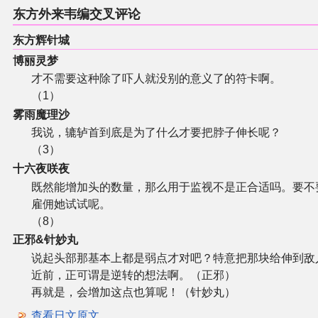
东方外来韦编交叉评论
东方辉针城
博丽灵梦
才不需要这种除了吓人就没别的意义了的符卡啊。
（1）
雾雨魔理沙
我说，辘轳首到底是为了什么才要把脖子伸长呢？
（3）
十六夜咲夜
既然能增加头的数量，那么用于监视不是正合适吗。要不
雇佣她试试呢。
（8）
正邪&针妙丸
说起头部那基本上都是弱点才对吧？特意把那块给伸到敌
近前，正可谓是逆转的想法啊。（正邪）
再就是，会增加这点也算呢！（针妙丸）
查看日文原文