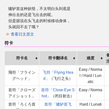
辘轳首这种妖怪，不太明白头到底是
伸出去的还是飞出去的呢。
但是据说在头飞走的时候移动身体，
头就回不去了哦？
查看日文原文
符卡
符卡名
符卡翻译名
难度
Easy / Norma
飛符「フライン
飞符「Flying Hea
l / Hard / Lun
グヘッド」
d」
（飞行之头）
atic
首符「クローズ
首符「Close-Eye S
Easy / Norma
アイショット」
hot」
（闭目射击）
l
首符「ろくろ首
首符「辘轳首飞
Hard / Lunati