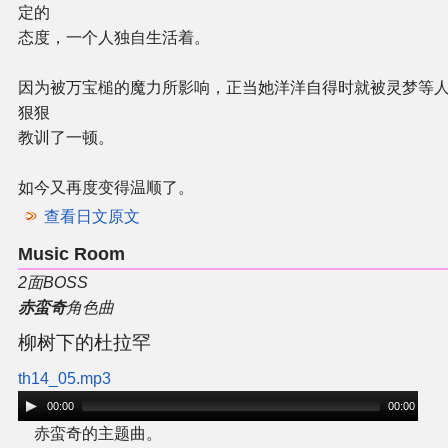
定的
态度，一个人独自生活着。
因为被万宝槌的魔力所影响，正当她洋洋自得时就被灵梦等
狠狠
教训了一顿。
如今又再度变得温顺了。
查看日文原文
Music Room
2面BOSS
赤蛮奇
角色曲
柳树下的杜拉罕
th14_05.mp3
00:00
00:00
赤蛮奇的主题曲。