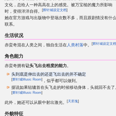
文化，总给人一种高高在上的感觉。被万宝槌的魔力所影响
[
辉针城设定文档
]
时，变得洋洋自得。
其他
她在官方游戏与出版物中登场次数不多，而且跟剧情没有什
联系。
联系管理员
生活状况
关于THBWiki
[
辉针城设定文
赤蛮奇混在人类之间，独自生活在
人类村落
中。
捐款支持
角色能力
赤蛮奇拥有
让头飞出去程度的能力
。
头到底是伸出去的还是飞出去的并不确定
[
辉针城Music Room
]
，似乎都可以做到。
据说如果轱辘首在头飞走的时候移动身体，头就回不去了
[
辉针城Music Room
]
[
天邪鬼
]
此外，她还可以从眼中射出激光。
外貌特征