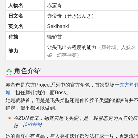
人物名
赤蛮奇
同人软件列表
日文名
赤蛮奇（せきばんき）
同人角色列表
英文名
Sekibanki
种族
辘轳首
同人视频列表
让头飞出去程度的能力
（辉针城、人妖名
能力
鉴、幻存神签）
其他形式同人
角色介绍
THB相关项目
赤蛮奇是东方Project系列中的官方角色，首次登场于
东方辉
THB策划
城
，担任辉针城的二面Boss。
她是辘轳首，但是是飞头类型还是伸长脖子类型的辘轳首并
THB衍生
确定，似乎都可以做到。
在ZUN看来，她其实是飞头蛮，是一种形态更为古典的妖
THB媒体
[
幻存神签
]
怪。
她的自尊心有点高，与人类和妖怪都没法打成一片，否定流
THB协力