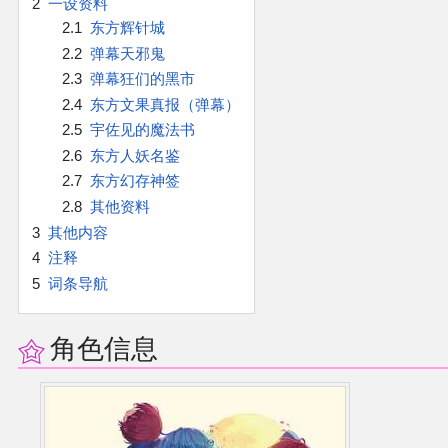
2
一设资料
官方作品
2.1
东方辉针城
2.2
弹幕天邪鬼
官方游戏
2.3
弹幕狂们的黑市
2.4
东方文果真报（弹幕）
官方音乐
2.5
宇佐见的魔法书
2.6
东方人妖名鉴
官方书籍
2.7
东方幻存神签
2.8
其他资料
官方角色
3
其他内容
4
注释
公式资料
5
词条导航
游戏攻略
角色信息
东方相关活动
其他相关项目