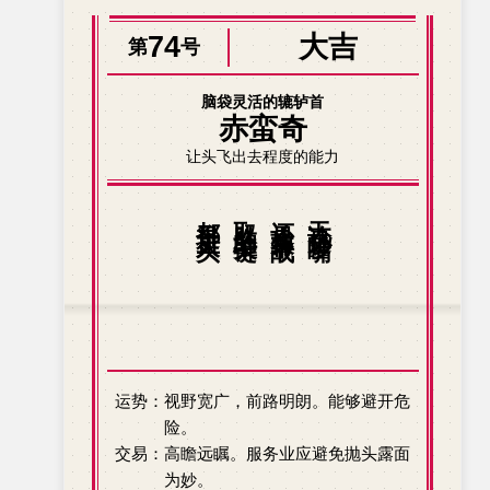
74
大吉
第
号
脑袋灵活的辘轳首
赤蛮奇
让头飞出去程度的能力
都是拼人头。
取胜的关键
还是弹幕战，
无论是吵嘴
运势：视野宽广，前路明朗。能够避开危
险。
交易：高瞻远瞩。服务业应避免抛头露面
为妙。