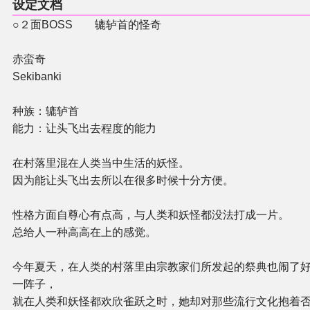
设定文档
○２面BOSS 辘轳首的怪奇
赤蛮奇
Sekibanki
种族：辘轳首
能力：让头飞出去程度的能力
在村落里混在人类当中生活的妖怪。
因为能让头飞出去所以在很多时候十分方便。
性格方面自尊心有点高，与人类和妖怪都没法打成一片。
总给人一种高高在上的感觉。
今年夏天，在人类的村落里由宗教家们所发起的祭典也闹了
一阵子，
就在人类和妖怪都欢欣雀跃之时，她却对那些流行文化抱着