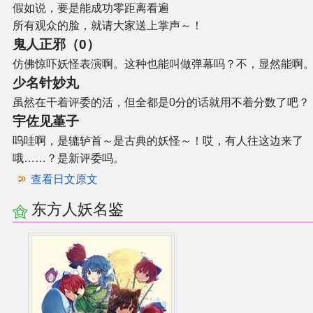
假如说，要是能成功零距离看遍
所有观众的脸，就请大家送上掌声～！
鬼人正邪（0）
仿佛惊吓妖怪表演啊。这种也能叫做弹幕吗？不，显然能啊
少名针妙丸
虽然在干着评委的活，但全都是0分的话就用不着分数了吧？
宇佐见堇子
呜哇啊，是辘轳首～是古典的妖怪～！哎，有人往这边来了
哦……？是新评委吗。
查看日文原文
东方人妖名鉴