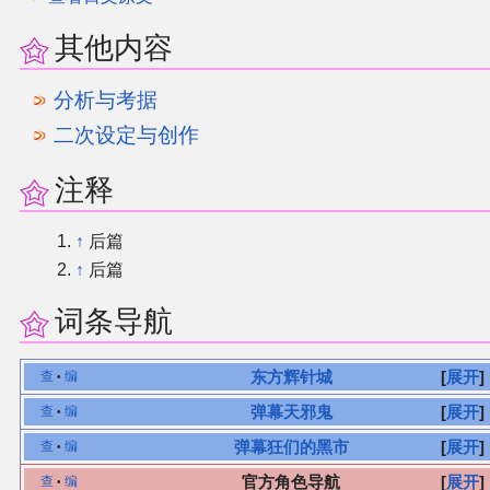
其他内容
分析与考据
二次设定与创作
注释
↑
后篇
↑
后篇
词条导航
东方辉针城
展开
查
编
•
弹幕天邪鬼
展开
查
编
•
弹幕狂们的黑市
展开
查
编
•
官方角色导航
展开
查
编
•