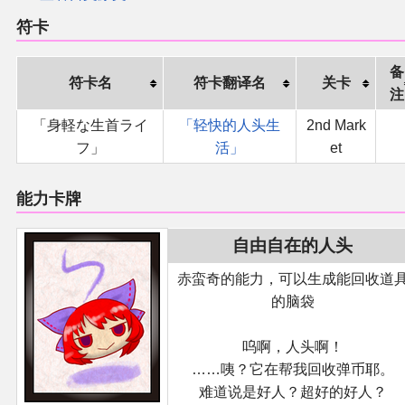
符卡
备
符卡名
符卡翻译名
关卡
注
「身軽な生首ライ
「轻快的人头生
2nd Mark
フ」
活」
et
能力卡牌
自由自在的人头
赤蛮奇的能力，可以生成能回收道
的脑袋
呜啊，人头啊！
……咦？它在帮我回收弹币耶。
难道说是好人？超好的好人？