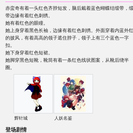
赤蛮奇有着一头红色齐脖短发，脑后戴着蓝色蝴蝶结缎带，
带边缘有着红色刺绣。
她有着红色的眼瞳。
她上身穿着黑色长袖，边缘有着红色刺绣。外面穿着内蓝外
的披风，有着高高的领子遮住脖子，领子上有三个蓝色一字
扣。
她下身穿着红色短裙。
她脚穿黑色短靴，靴筒有着一条红色线状图案，从靴后绕半
圈。
辉针城
人妖名鉴
登场剧情