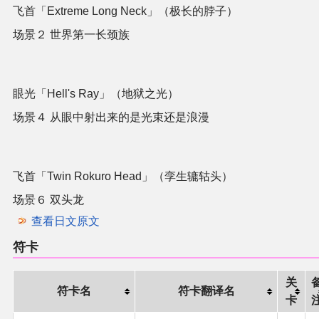
飞首「Extreme Long Neck」（极长的脖子）
场景２ 世界第一长颈族
眼光「Hell's Ray」（地狱之光）
场景４ 从眼中射出来的是光束还是浪漫
飞首「Twin Rokuro Head」（孪生辘轱头）
场景６ 双头龙
查看日文原文
符卡
关
符卡名
符卡翻译名
卡