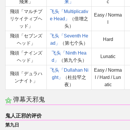
飛来」
来」
c
飛頭「マルチプ
飞头「Multiplicativ
Easy / Norma
リケイティブヘ
e Head」
（倍增之
l
ッド」
头）
飛頭「セブンズ
飞头「Seventh He
Hard
ヘッド」
ad」
（第七个头）
飛頭「ナインズ
飞头「Ninth Hea
Lunatic
ヘッド」
d」
（第九个头）
飞头「Dullahan Ni
Easy / Norma
飛頭「デュラハ
ght」
（杜拉罕之
l / Hard / Lun
ンナイト」
夜）
atic
弹幕天邪鬼
鬼人正邪的评价
第九日