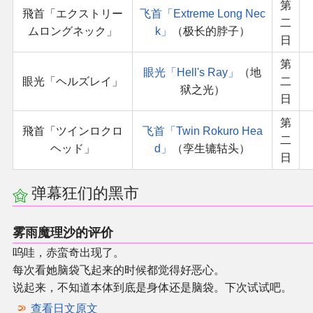
第
飛首「エクストリー
飞首「Extreme Long Nec
二
ムロングネック」
k」
（极长的脖子）
日
第
眼光「Hell's Ray」
（地
眼光「ヘルズレイ」
二
狱之光）
日
第
飛首「ツインロクロ
飞首「Twin Rokuro Hea
二
ヘッド」
d」
（孪生辘轱头）
日
弹幕狂们的黑市
雾雨魔理沙的评价
呜哇，赤蛮奇出现了。
每次看她脑袋飞起来的时候都觉得好恶心。
说起来，不知道本体到底是身体还是脑袋。下次试试吧。
查看日文原文