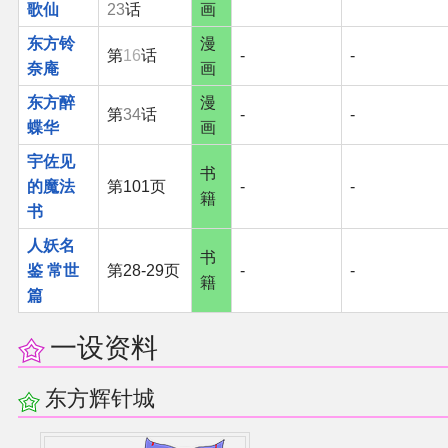
歌仙
23
话
画
东方铃
漫
第
16
话
-
-
奈庵
画
东方醉
漫
第
34
话
-
-
蝶华
画
宇佐见
书
的魔法
第101页
-
-
籍
书
人妖名
书
鉴 常世
第28-29页
-
-
籍
篇
一设资料
东方辉针城