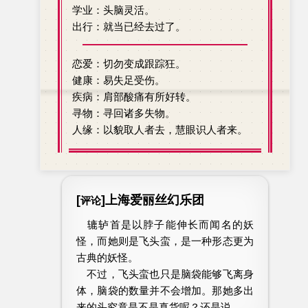
学业：头脑灵活。
出行：就当已经去过了。
恋爱：切勿变成跟踪狂。
健康：易失足受伤。
疾病：肩部酸痛有所好转。
寻物：寻回诸多失物。
人缘：以貌取人者去，慧眼识人者来。
[
]上海爱丽丝幻乐团
评论
辘轳首是以脖子能伸长而闻名的妖
怪，而她则是飞头蛮，是一种形态更为
古典的妖怪。
不过，飞头蛮也只是脑袋能够飞离身
体，脑袋的数量并不会增加。那她多出
来的头究竟是不是真货呢？还是说……