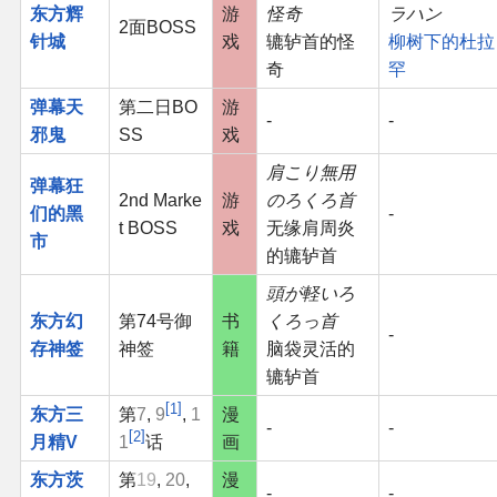
东方辉
游
怪奇
ラハン
2面BOSS
针城
戏
辘轳首的怪
柳树下的杜拉
奇
罕
弹幕天
第二日BO
游
-
-
邪鬼
SS
戏
肩こり無用
弹幕狂
2nd Marke
游
のろくろ首
们的黑
-
t BOSS
戏
无缘肩周炎
市
的辘轳首
頭が軽いろ
东方幻
第74号御
书
くろっ首
-
存神签
神签
籍
脑袋灵活的
辘轳首
1
东方三
第
7
,
9
,
1
漫
-
-
2
月精V
1
话
画
东方茨
第
19
,
20
,
漫
-
-