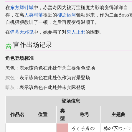
在
东方辉针城
中，赤蛮奇因为被万宝槌魔力影响变得洋洋自
得，在离
人类村落
很近的
柳之运河
骚动起来，作为二面Boss
自机狠狠教训了一顿，之后再度变得温顺了。
在
弹幕天邪鬼
中，她参与了对
鬼人正邪
的围剿。
官作出场记录
角色登场标准
黑色：表示该角色在此处作为主要角色登场
灰色
：表示该角色在此处仅作为背景登场
暗灰
：表示该角色在此处并未实际登场
登场信息
类
作品名
位置
称号
主题曲
型
ろくろ首の
柳の下のデュ