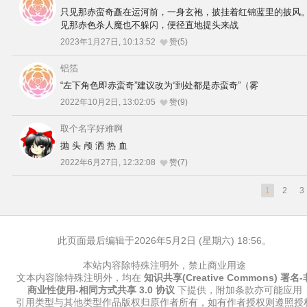
只见那赤蛮奇矗在运河前，一身玄袍，披挂着红锦蓝里的披风
见那赤色杀人魔也不躲闪，便径直地提头来战
2023年1月27日, 10:13:52
赞(5)
铝箔
“左下角色即赤蛮奇”建议改为“到处都是赤蛮奇”（雾
2022年10月2日, 13:02:05
赞(9)
取个名字好难啊
抛 头 颅 洒 热 血
2022年6月27日, 12:32:08
赞(7)
1
2
3
此页面最后编辑于2026年5月2日 (星期六) 18:56。
本站内容除特殊注明外，禁止商业用途
文本内容除特殊注明外，均在
知识共享(Creative Commons) 署名-
商业性使用-相同方式共享 3.0 协议
下提供，附加条款亦可能应用
引用类型与其他类型作品版权归原作者所有，如有作者授权则遵照授