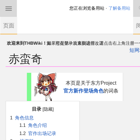
您正在浏览备用站 ·
了解备用站
首页
页面
东方Project
欢迎来到THBWiki！
如果您是第一次来到这里，请点击右上角注册一
有任何意见、建议、求助、反馈都可以在
帐户
讨论板
提出
短网
赤蛮奇
THBWiki以专业性和准确性为目标，如果你发现了任何确定的错误或
东方同人规约
漏，可在登录后直接进行改正
近期新闻
跳
跳
本页是关于东方Project
到
到
官方新作登场角色
的词条
导
搜
沙盒（建议使用）
航
索
目录
讨论板
1
角色信息
1.1
角色介绍
加入我们
1.2
官作出场记录