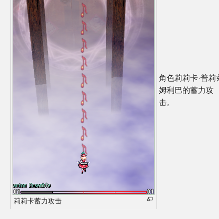
同人软件列表
同人角色列表
同人视频列表
角色莉莉卡·普莉
其他形式同人
姆利巴的蓄力攻
击。
THB相关项目
THB策划
THB衍生
THB媒体
莉莉卡蓄力攻击
THB协力