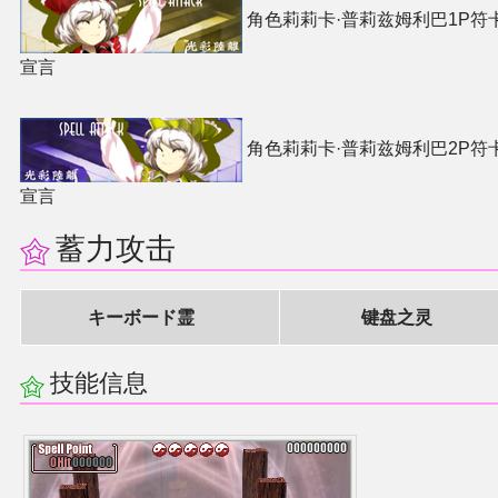
角色莉莉卡·普莉兹姆利巴1P符
二次创作与活动
宣言
展会及活动导航
角色莉莉卡·普莉兹姆利巴2P符
展会作品列表
宣言
商业二次创作
蓄力攻击
同人二次创作
キーボード霊
键盘之灵
同人社团列表
技能信息
同人志分类
同人专辑分类