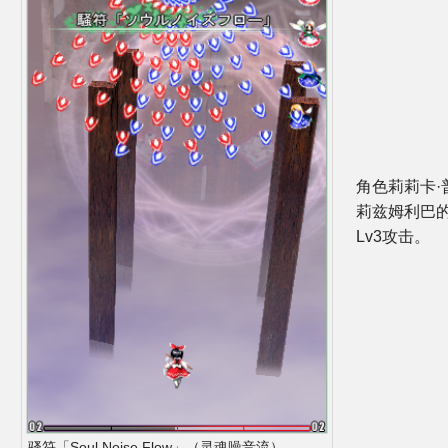
角色莉莉卡·
莉兹姆利巴
Lv3攻击。
骚符「Soul Noise Flow」（灵魂噪音流）