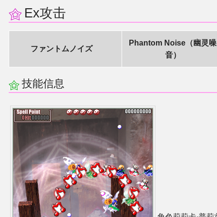
Ex攻击
其他
Phantom Noise（幽灵噪
联系管理员
ファントムノイズ
音）
关于THBWiki
技能信息
捐款支持
角色莉莉卡·普莉