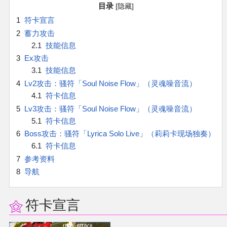
官方作品
目录
1
符卡宣言
官方游戏
2
蓄力攻击
2.1
技能信息
官方音乐
3
Ex攻击
3.1
技能信息
4
Lv2攻击：骚符「Soul Noise Flow」（灵魂噪音流）
官方书籍
4.1
符卡信息
5
Lv3攻击：骚符「Soul Noise Flow」（灵魂噪音流）
官方角色
5.1
符卡信息
6
Boss攻击：骚符「Lyrica Solo Live」（莉莉卡现场独奏）
公式资料
6.1
符卡信息
7
参考资料
游戏攻略
8
导航
东方相关活动
符卡宣言
其他相关项目