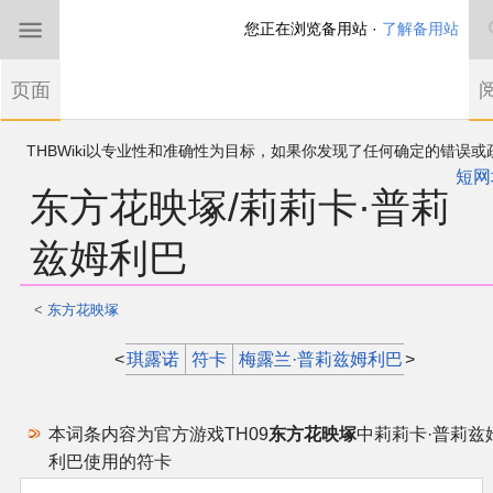
您正在浏览备用站 ·
了解备用站
首页
页面
东方Project
欢迎来到THBWiki！
如果您是第一次来到这里，请点击右上角注册一
有任何意见、建议、求助、反馈都可以在
帐户
讨论板
提出
短网
东方花映塚/莉莉卡·普莉
THBWiki以专业性和准确性为目标，如果你发现了任何确定的错误或
东方同人规约
漏，可在登录后直接进行改正
兹姆利巴
近期新闻
<
东方花映塚
沙盒（建议使用）
跳
跳
<
琪露诺
符卡
梅露兰·普莉兹姆利巴
>
到
到
讨论板
导
搜
航
索
本词条内容为官方游戏TH09
东方花映塚
中莉莉卡·普莉兹
加入我们
利巴使用的符卡