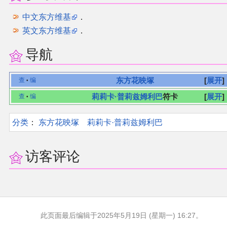
中文东方维基
．
英文东方维基
．
导航
东方花映塚
展开
查
编
•
莉莉卡·普莉兹姆利巴
符卡
展开
查
编
•
分类
：​
东方花映塚
莉莉卡·普莉兹姆利巴
访客评论
此页面最后编辑于2025年5月19日 (星期一) 16:27。