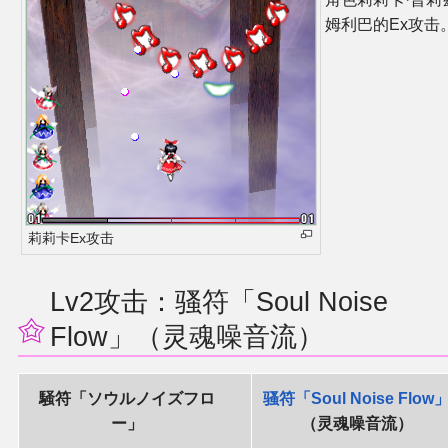
姆利巴的Ex攻击
莉莉卡Ex攻击
Lv2攻击：骚符「Soul Noise
Flow」（灵魂噪音流）
騒符「ソウルノイズフロ
骚符「Soul Noise Flow
ー」
（灵魂噪音流）