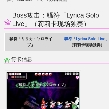
Boss攻击：骚符「Lyrica Solo
Live」（莉莉卡现场独奏）
騒符「リリカ・ソロライ
骚符「Lyrica Solo Live
ブ」
（莉莉卡现场独奏）
符卡信息