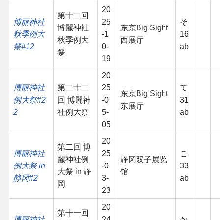
20
第十二回
博丽神社
25
そ
博麗神社
东京Big Sight
秋季例大
-1
16
秋季例大
西展厅
祭#12
0-
ab
祭
19
20
博丽神社
第二十二
25
て
东京Big Sight
例大祭#2
回 博麗神
-0
31
东展厅
2
社例大祭
5-
ab
05
20
第二回 博
博丽神社
25
こ
麗神社例
静冈双子展览
例大祭 in
-0
33
大祭 in 静
馆
静冈#2
3-
ab
岡
23
20
第十一回
博丽神社
24
か