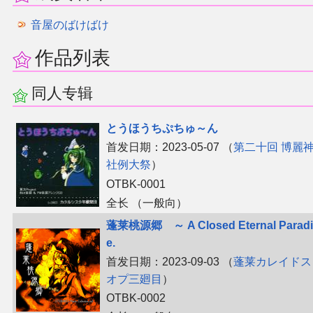
音屋のばけばけ
二次创作与活动
作品列表
展会及活动导航
同人专辑
展会作品列表
とうほうちぷちゅ～ん
商业二次创作
首发日期：2023-05-07 （
第二十回 博麗
社例大祭
）
同人二次创作
OTBK-0001
全长 （一般向）
同人社团列表
蓬莱桃源郷 ～ A Closed Eternal Paradi
e.
同人志分类
首发日期：2023-09-03 （
蓬莱カレイドス
オプ三廻目
）
同人专辑分类
OTBK-0002