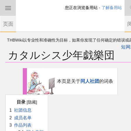
您正在浏览备用站 ·
了解备用站
首页
页面
东方Project
THBWiki以专业性和准确性为目标，如果你发现了任何确定的错误或
欢迎来到THBWiki！
漏，可在登录后直接进行改正
如果您是第一次来到这里，请点击右上角注册一
短网
カタルシス少年戯樂団
有任何意见、建议、求助、反馈都可以在
帐户
讨论板
提出
东方同人规约
近期新闻
跳
跳
到
到
本页是关于
同人社团
的词条
导
搜
沙盒（建议使用）
航
索
目录
讨论板
1
社团信息
2
成员名单
加入我们
3
作品列表