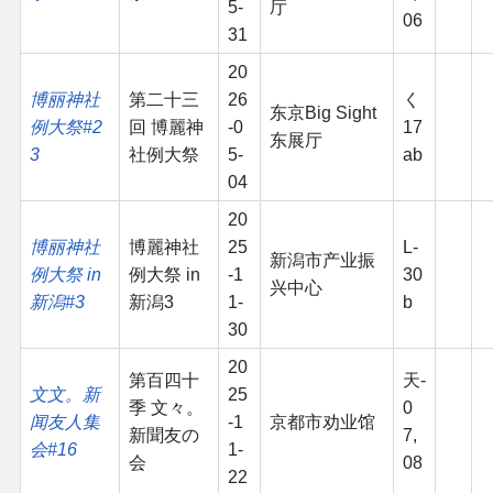
5-
厅
06
31
20
博丽神社
第二十三
26
く
东京Big Sight
例大祭#2
回 博麗神
-0
17
东展厅
3
社例大祭
5-
ab
04
20
博丽神社
博麗神社
25
L-
新潟市产业振
例大祭 in
例大祭 in
-1
30
兴中心
新潟#3
新潟3
1-
b
30
20
第百四十
天-
文文。新
25
季 文々。
0
闻友人集
-1
京都市劝业馆
新聞友の
7,
会#16
1-
会
08
22