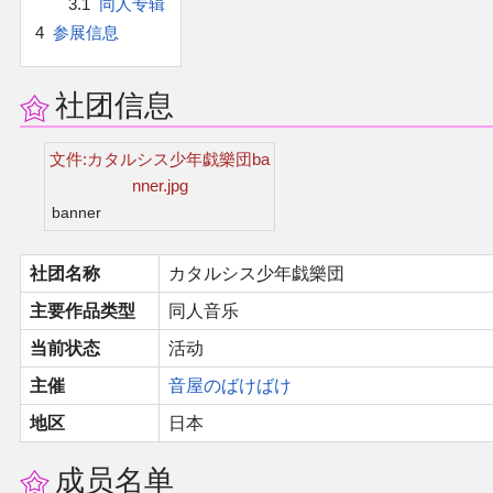
3.1
同人专辑
官方作品
4
参展信息
官方游戏
社团信息
官方音乐
文件:カタルシス少年戯樂団ba
官方书籍
nner.jpg
banner
官方角色
社团名称
カタルシス少年戯樂団
公式资料
主要作品类型
同人音乐
当前状态
活动
游戏攻略
主催
音屋のばけばけ
东方相关活动
地区
日本
成员名单
其他相关项目