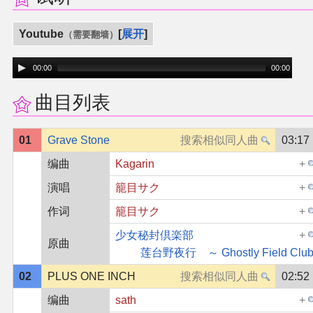
其他
Youtube
展开
（需要翻墙）
00:00
00:00
联系管理员
曲目列表
关于THBWiki
01
Grave Stone
03:17
捐款支持
编曲
Kagarin
演唱
籠目サク
作词
籠目サク
少女秘封倶楽部
原曲
莲台野夜行 ～ Ghostly Field Club
02
PLUS ONE INCH
02:52
编曲
sath