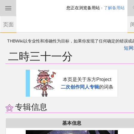
您正在浏览备用站 ·
了解备用站
首页
页面
东方Project
THBWiki以专业性和准确性为目标，如果你发现了任何确定的错误或
欢迎来到THBWiki！
漏，可在登录后直接进行改正
如果您是第一次来到这里，请点击右上角注册一
短网
二時三十一分
有任何意见、建议、求助、反馈都可以在
帐户
讨论板
提出
东方同人规约
近期新闻
跳
跳
本页是关于东方Project
到
到
二次创作同人专辑
的词条
导
搜
沙盒（建议使用）
航
索
讨论板
专辑信息
加入我们
基本信息