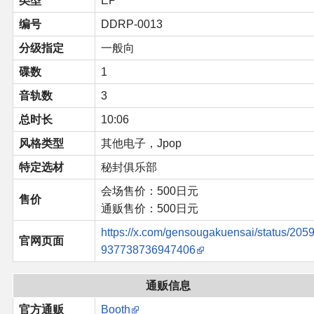
类型
EP
编号
DDRP-0013
二次创作与活动
分级指定
一般向
展会及活动导航
碟数
1
音轨数
3
展会作品列表
总时长
10:06
商业二次创作
风格类型
其他电子，Jpop
特定选材
秘封俱乐部
同人二次创作
会场售价：500日元
售价
通贩售价：500日元
同人社团列表
https://x.com/gensougakuensai/status/205
官网页面
937738736947406
同人志分类
通贩信息
同人专辑分类
官方通贩
Booth