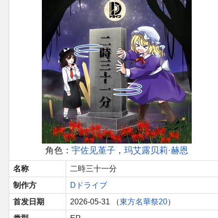
官方作品
官方游戏
官方音乐
官方书籍
官方角色
公式资料
角色：
宇佐见堇子
，
玛艾露贝莉·赫恩
游戏攻略
名称
二時三十一分
制作方
Dドライブ
东方相关活动
首发日期
2026-05-31 （
東方名華祭20
）
其他相关项目