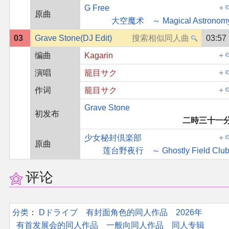
G Free
原曲
大空魔术 ～ Magical Astronom
03
Grave Stone(DJ Edit)
03:57
编曲
Kagarin
演唱
籠目サク
作词
籠目サク
Grave Stone
初发布
二時三十一
少女秘封倶楽部
原曲
莲台野夜行 ～ Ghostly Field Club
评论
分类
：​
Dドライブ
有封面角色的同人作品
2026年
有首发展会的同人作品
一般向同人作品
同人专辑