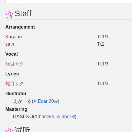
同人软件列表
Staff
同人角色列表
Arrangement
Kagarin
Tr.1/3
同人视频列表
sath
Tr.2
其他形式同人
Vocal
籠目サク
Tr.1/3
THB相关项目
Lyrics
籠目サク
Tr.1/3
THB策划
Illustrator
THB衍生
えかーる(
X:Ecarl20
)
Mastering
THB媒体
HASEKO(
X:haseko_winner
)
试听
THB协力