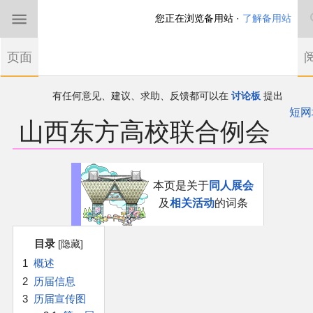
您正在浏览备用站 ·
了解备用站
首页
页面
东方Project
有任何意见、建议、求助、反馈都可以在
讨论板
提出
THBWiki以专业性和准确性为目标，如果你发现了任何确定的错误或
短网
山西东方高校联合例会
欢迎来到THBWiki！
漏，可在登录后直接进行改正
如果您是第一次来到这里，请点击右上角注册一
东方同人规约
帐户
近期新闻
跳
跳
本页是关于
同人展会
到
到
及
相关活动
的词条
导
搜
沙盒（建议使用）
航
索
目录
讨论板
1
概述
2
历届信息
加入我们
3
历届宣传图