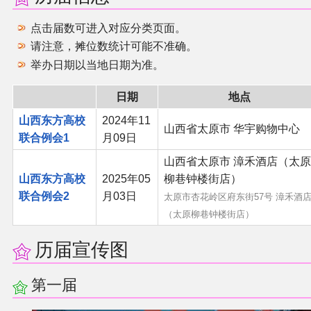
同人软件列表
点击届数可进入对应分类页面。
请注意，摊位数统计可能不准确。
同人角色列表
举办日期以当地日期为准。
同人视频列表
日期
地点
山西东方高校
2024年11
其他形式同人
山西省太原市 华宇购物中心
联合例会1
月09日
THB相关项目
山西省太原市 漳禾酒店（太原
山西东方高校
2025年05
柳巷钟楼街店）
联合例会2
月03日
THB策划
太原市杏花岭区府东街57号 漳禾酒
（太原柳巷钟楼街店）
THB衍生
历届宣传图
THB媒体
第一届
THB协力