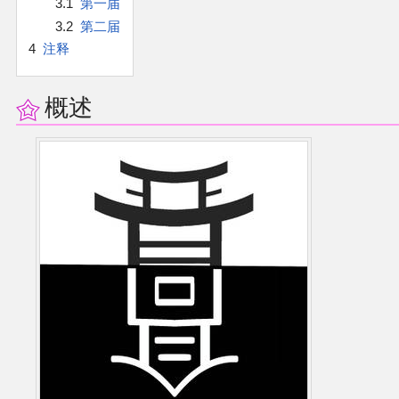
3.1
第一届
官方作品
3.2
第二届
4
注释
官方游戏
官方音乐
概述
官方书籍
官方角色
公式资料
游戏攻略
东方相关活动
其他相关项目