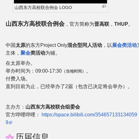
山西东方高校联合例会 LOGO
二次创作与活动
山西东方高校联合例会
，官方简称为
晋高联
，
THUP
。
展会及活动导航
展会作品列表
中国
太原
的东方Project Only
混合型同人活动
，以
展会类活动
主体，
聚会
类活动
为辅。
商业二次创作
在太原举办。
举办时间为：09:00-17:30
。
（当地时间）
同人二次创作
付费入场。
直到目前为止，已经举办了2届（包含已决定将会举办）。
同人社团列表
主办方：
山西东方高校联合组委会
同人志分类
官方哔哩哔哩：
https://space.bilibili.com/354657133134059
9
同人专辑分类
历届信息