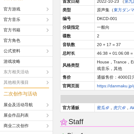
首发日期
2022-10-23 （
第九
官方游戏
类型
原声集（
東方ダン
编号
DKCD-001
官方音乐
分级指定
一般向
官方书籍
碟数
2
官方角色
音轨数
20 + 17 = 37
公式资料
总时长
46:38 + 01:06:08 =
游戏攻略
House，Trance
风格类型
戏音乐，其他
东方相关活动
售价
通贩售价：4000日
其他相关项目
官网页面
https://danmaku.jp
二次创作与活动
展会及活动导航
官方通贩
蜜瓜
，
虎穴
，
A
展会作品列表
Staff
商业二次创作