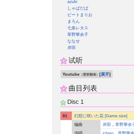
azuki
しゃばだば
ビートまりお
まろん
七条レタス
草野華余子
ななせ
岸田
试听
Youtube
展开
（需要翻墙）
曲目列表
Disc 1
01
幻想に咲いた花 [Game size]
编曲
岸田
，
草野華余
演唱
ichigo
，
草野華