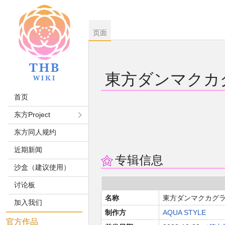
页面
東方ダンマクカ
首页
跳
跳
东方Project
到
到
导
搜
东方同人规约
航
索
近期新闻
专辑信息
沙盒（建议使用）
讨论板
名称
東方ダンマクカグラ
加入我们
制作方
AQUA STYLE
官方作品