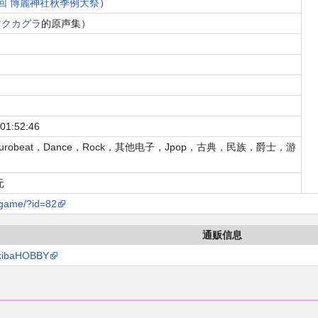
回 博麗神社秋季例大祭
）
マクカグラ
的原声集）
 01:52:46
，Eurobeat，Dance，Rock，其他电子，Jpop，古典，民族，爵士，游
元
/game/?id=82
通贩信息
kibaHOBBY