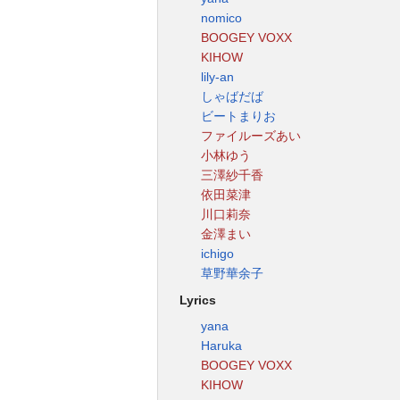
nomico
BOOGEY VOXX
KIHOW
lily-an
しゃばだば
ビートまりお
ファイルーズあい
小林ゆう
三澤紗千香
依田菜津
川口莉奈
金澤まい
ichigo
草野華余子
Lyrics
yana
Haruka
BOOGEY VOXX
KIHOW