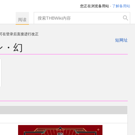
您正在浏览备用站 ·
了解备用站
搜
阅读
索
，可在登录后直接进行改正
注册一个帐户
短网址
ン・幻
出