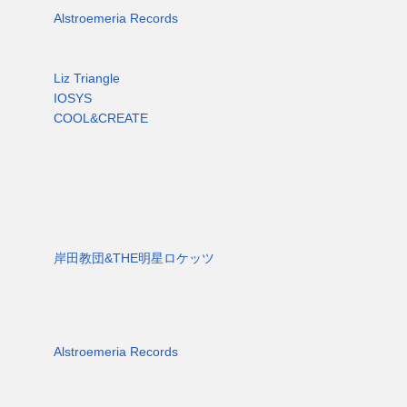
Alstroemeria Records
Liz Triangle
IOSYS
COOL&CREATE
岸田教団&THE明星ロケッツ
Alstroemeria Records