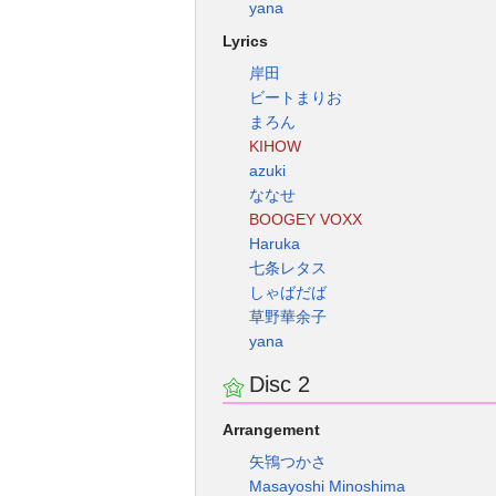
yana
Lyrics
岸田
ビートまりお
まろん
KIHOW
azuki
ななせ
BOOGEY VOXX
Haruka
七条レタス
しゃばだば
草野華余子
yana
Disc 2
Arrangement
矢鴇つかさ
Masayoshi Minoshima