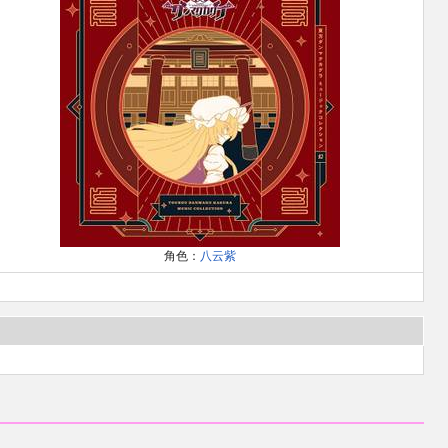
角色：
八云紫