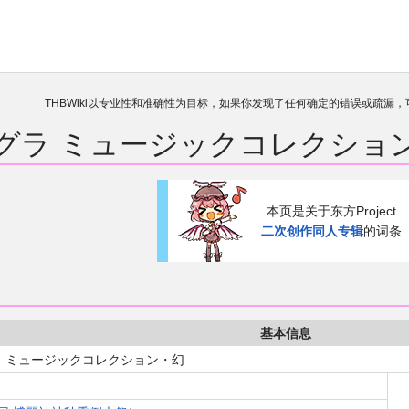
THBWiki以专业性和准确性为目标，如果你发现了任何确定的错误或疏漏
欢迎来到THBWiki！
如果您是第一次来到这里，请点击右上角
グラ ミュージックコレクショ
有任何意见、建议、求助、反馈都可以在
讨论板
提
本页是关于东方Project
二次创作同人专辑
的词条
基本信息
 ミュージックコレクション・幻