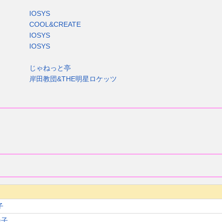
IOSYS
COOL&CREATE
IOSYS
IOSYS
じゃねっと亭
岸田教団&THE明星ロケッツ
子
余子