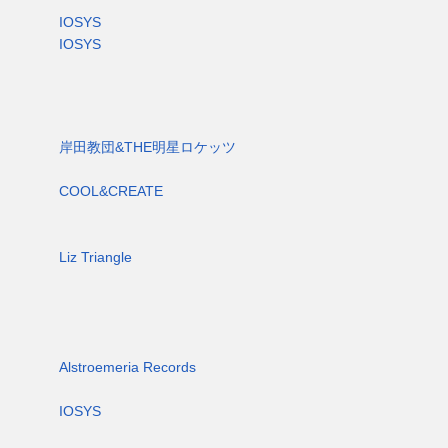
IOSYS
IOSYS
岸田教団&THE明星ロケッツ
COOL&CREATE
Liz Triangle
Alstroemeria Records
IOSYS