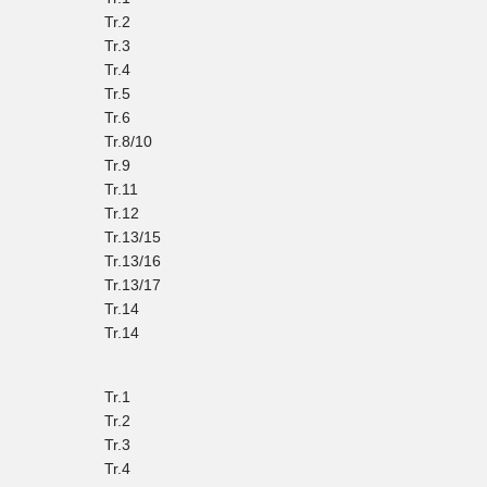
Tr.2
Tr.3
Tr.4
Tr.5
Tr.6
Tr.8/10
Tr.9
Tr.11
Tr.12
Tr.13/15
Tr.13/16
Tr.13/17
Tr.14
Tr.14
Tr.1
Tr.2
Tr.3
Tr.4