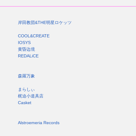
岸田教団&THE明星ロケッツ
COOL&CREATE
IOSYS
黄昏边境
REDALiCE
森羅万象
まらしぃ
梶迫小道具店
Casket
Alstroemeria Records