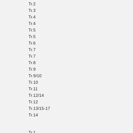
Tr.2
Tr.3
Tr.4
Tr.4
Tr.5
Tr.5
Tr.6
Tr.7
Tr.7
Tr.8
Tr.9
Tr.9/10
Tr.10
Tr.11
Tr.12/14
Tr.12
Tr.13/15-17
Tr.14
Tr.1