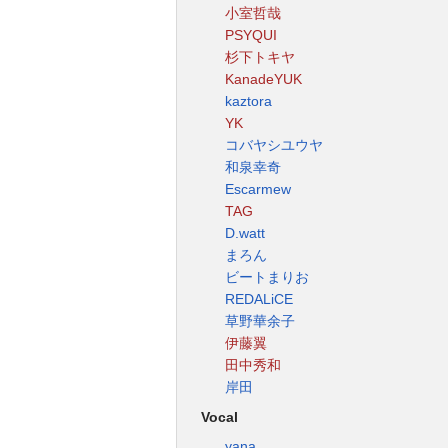
小室哲哉
PSYQUI
杉下トキヤ
KanadeYUK
kaztora
YK
コバヤシユウヤ
和泉幸奇
Escarmew
TAG
D.watt
まろん
ビートまりお
REDALiCE
草野華余子
伊藤翼
田中秀和
岸田
Vocal
yana