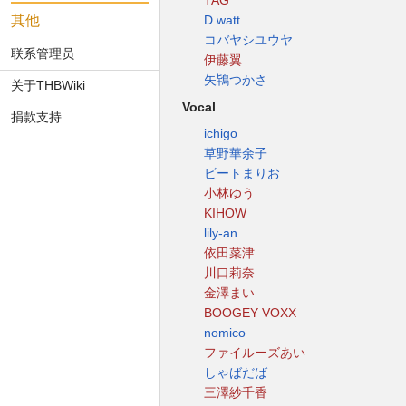
TAG
其他
D.watt
コバヤシユウヤ
联系管理员
伊藤翼
矢鴇つかさ
关于THBWiki
Vocal
捐款支持
ichigo
草野華余子
ビートまりお
小林ゆう
KIHOW
lily-an
依田菜津
川口莉奈
金澤まい
BOOGEY VOXX
nomico
ファイルーズあい
しゃばだば
三澤紗千香