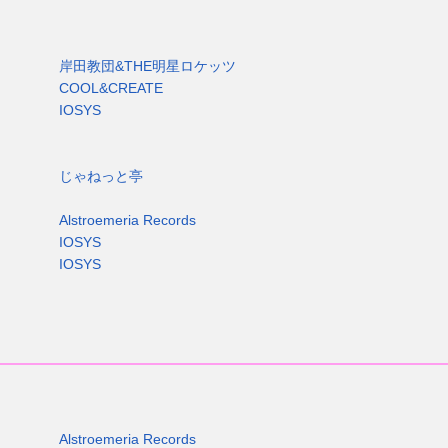
岸田教団&THE明星ロケッツ
COOL&CREATE
IOSYS
じゃねっと亭
Alstroemeria Records
IOSYS
IOSYS
Alstroemeria Records