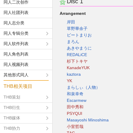
Disc 1
同人二次创作
同人社团列表
Arrangement
岸田
同人志分类
草野華余子
同人专辑分类
ビートまりお
まろん
同人软件列表
あきやまうに
同人角色列表
REDALiCE
杉下トキヤ
同人视频列表
KanadeYUK
kaztora
其他形式同人
YK
THB相关项目
まらしぃ（人物）
和泉幸奇
THB策划
Escarmew
田中秀和
THB衍生
PSYQUI
THB媒体
Masayoshi Minoshima
小室哲哉
THB协力