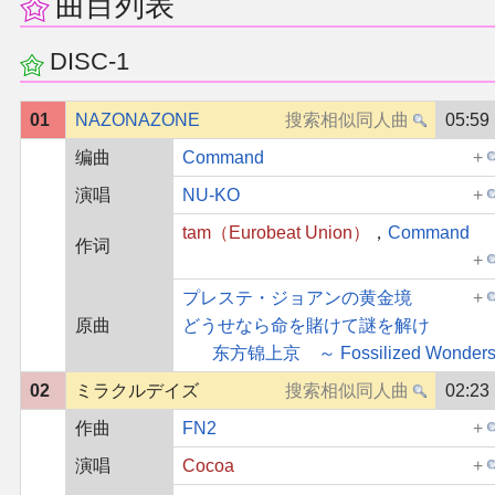
曲目列表
DISC-1
01
NAZONAZONE
05:59
编曲
Command
演唱
NU-KO
tam（Eurobeat Union）
，
Command
作词
プレステ・ジョアンの黄金境
原曲
どうせなら命を賭けて謎を解け
东方锦上京 ～ Fossilized Wonders
02
ミラクルデイズ
02:23
作曲
FN2
演唱
Cocoa