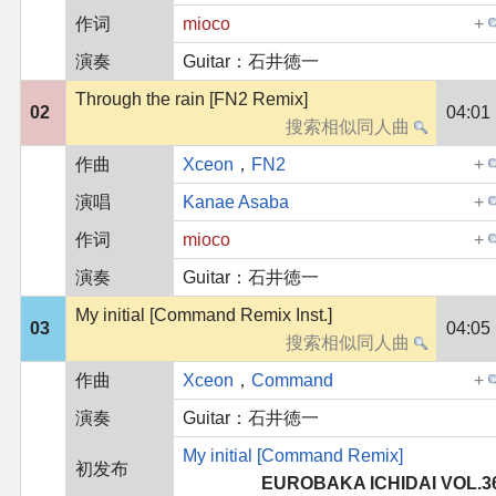
作词
mioco
演奏
Guitar：石井徳一
Through the rain [FN2 Remix]
02
04:01
作曲
Xceon
，
FN2
演唱
Kanae Asaba
作词
mioco
演奏
Guitar：石井徳一
My initial [Command Remix Inst.]
03
04:05
作曲
Xceon
，
Command
演奏
Guitar：石井徳一
My initial [Command Remix]
初发布
EUROBAKA ICHIDAI VOL.3