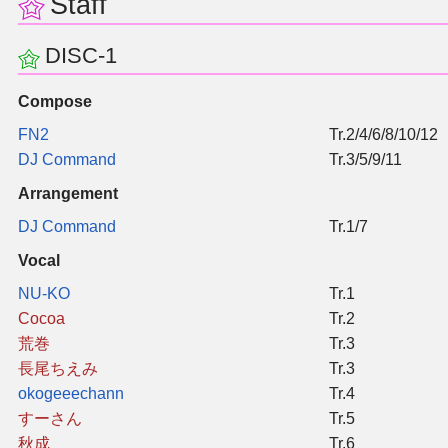
Staff
同人软件列表
DISC-1
同人角色列表
Compose
同人视频列表
FN2
Tr.2/4/6/8/10/12
DJ Command
Tr.3/5/9/11
其他形式同人
Arrangement
DJ Command
Tr.1/7
THB相关项目
Vocal
THB策划
NU-KO
Tr.1
Cocoa
Tr.2
THB衍生
荒巻
Tr.3
長尾ちえみ
Tr.3
THB媒体
okogeeechann
Tr.4
すーさん
Tr.5
秋成
Tr.6
THB协力