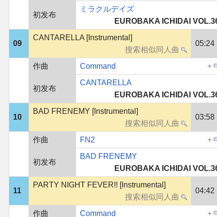
ミラクルデイズ
初发布
EUROBAKA ICHIDAI VOL.3
CANTARELLA [Instrumental]
09
05:24
作曲
Command
CANTARELLA
初发布
EUROBAKA ICHIDAI VOL.3
BAD FRENEMY [Instrumental]
10
03:58
作曲
FN2
BAD FRENEMY
初发布
EUROBAKA ICHIDAI VOL.3
PARTY NIGHT FEVER!! [Instrumental]
11
04:42
作曲
Command