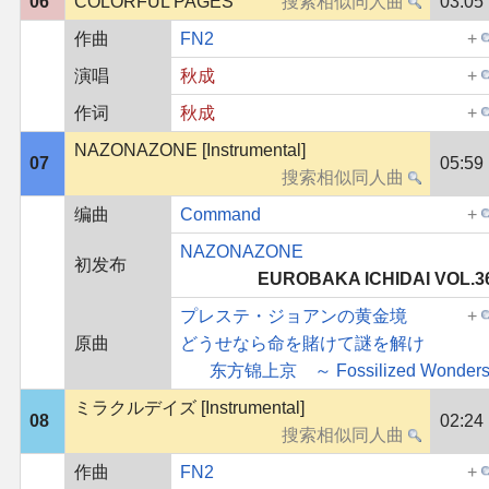
06
COLORFUL PAGES
03:05
作曲
FN2
演唱
秋成
作词
秋成
NAZONAZONE [Instrumental]
07
05:59
编曲
Command
NAZONAZONE
初发布
EUROBAKA ICHIDAI VOL.3
プレステ・ジョアンの黄金境
原曲
どうせなら命を賭けて謎を解け
东方锦上京 ～ Fossilized Wonders
ミラクルデイズ [Instrumental]
08
02:24
作曲
FN2