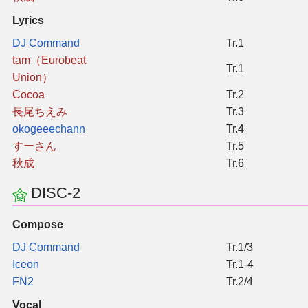
Lyrics
其他
DJ Command
Tr.1
tam（Eurobeat
Tr.1
联系管理员
Union）
Cocoa
Tr.2
关于THBWiki
長尾ちえみ
Tr.3
okogeeechann
Tr.4
捐款支持
すーさん
Tr.5
秋成
Tr.6
DISC-2
Compose
DJ Command
Tr.1/3
Iceon
Tr.1-4
FN2
Tr.2/4
Vocal