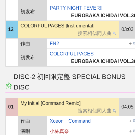
PARTY NIGHT FEVER!!
初发布
EUROBAKA ICHIDAI VOL.3
COLORFUL PAGES [Instrumental]
12
03:03
作曲
FN2
COLORFUL PAGES
初发布
EUROBAKA ICHIDAI VOL.3
DISC-2 初回限定盤 SPECIAL BONUS
DISC
My initial [Command Remix]
01
04:05
作曲
Xceon
，
Command
演唱
小林真奈