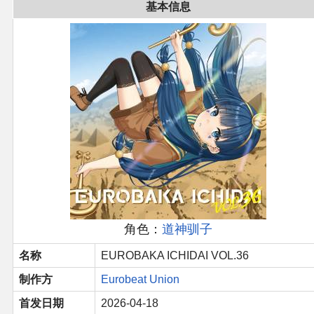
官方作品
基本信息
官方游戏
官方音乐
官方书籍
官方角色
公式资料
角色：
道神驯子
游戏攻略
名称
EUROBAKA ICHIDAI VOL.36
东方相关活动
制作方
Eurobeat Union
首发日期
2026-04-18
其他相关项目