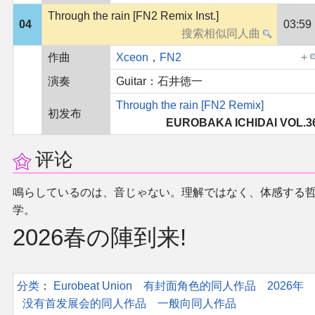
Through the rain [FN2 Remix Inst.]
04
03:59
作曲
Xceon
，
FN2
演奏
Guitar：石井徳一
Through the rain [FN2 Remix]
初发布
EUROBAKA ICHIDAI VOL.3
评论
鳴らしているのは、音じゃない。理解ではなく、体感する
学。
2026春の陣到来!
分类
：​
Eurobeat Union
有封面角色的同人作品
2026年
没有首发展会的同人作品
一般向同人作品