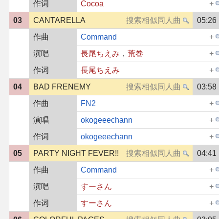
作词
Cocoa
03
CANTARELLA
05:26
作曲
Command
演唱
長尾ちえみ
，
荒巻
作词
長尾ちえみ
04
BAD FRENEMY
03:58
作曲
FN2
演唱
okogeeechann
作词
okogeeechann
05
PARTY NIGHT FEVER!!
04:41
作曲
Command
演唱
すーさん
作词
すーさん