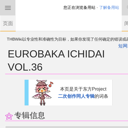
您正在浏览备用站 ·
了解备用站
首页
页面
东方Project
THBWiki以专业性和准确性为目标，如果你发现了任何确定的错误或
欢迎来到THBWiki！
漏，可在登录后直接进行改正
如果您是第一次来到这里，请点击右上角注册一
短网
EUROBAKA ICHIDAI
有任何意见、建议、求助、反馈都可以在
帐户
讨论板
提出
东方同人规约
VOL.36
近期新闻
跳
跳
沙盒（建议使用）
本页是关于东方Project
到
到
二次创作同人专辑
的词条
导
搜
讨论板
航
索
专辑信息
加入我们