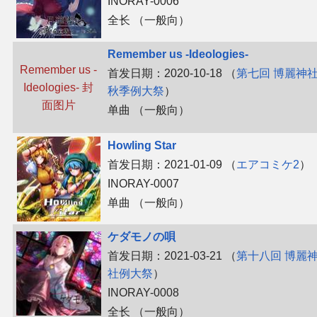
INORAY-0006
全长 （一般向）
Remember us -Ideologies-
Remember us -
首发日期：2020-10-18 （
第七回 博麗神
Ideologies- 封
秋季例大祭
）
面图片
单曲 （一般向）
Howling Star
首发日期：2021-01-09 （
エアコミケ2
）
INORAY-0007
单曲 （一般向）
ケダモノの唄
首发日期：2021-03-21 （
第十八回 博麗
社例大祭
）
INORAY-0008
全长 （一般向）