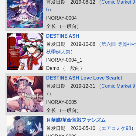
首发日期：2019-08-12 （
Comic Market 9
6
）
其他
INORAY-0004
全长 （一般向）
联系管理员
DESTINE ASH
首发日期：2019-10-06 （
第六回 博麗神
关于THBWiki
秋季例大祭
）
INORAY-0004_1
捐款支持
Demo （一般向）
DESTINE ASH Love Love Scarlet
首发日期：2019-12-31 （
Comic Market 9
7
）
INORAY-0005
全长 （一般向）
月華蝶/革命宣戦ファシズム
首发日期：2020-05-10 （
エアコミケ98
）