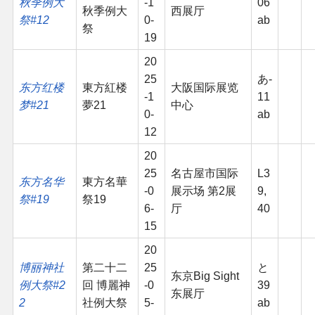
秋季例大
-1
06
秋季例大
西展厅
祭#12
0-
ab
祭
19
20
25
あ-
东方红楼
東方紅楼
大阪国际展览
-1
11
梦#21
夢21
中心
0-
ab
12
20
25
名古屋市国际
L3
东方名华
東方名華
-0
展示场 第2展
9,
祭#19
祭19
6-
厅
40
15
20
博丽神社
第二十二
25
と
东京Big Sight
例大祭#2
回 博麗神
-0
39
东展厅
2
社例大祭
5-
ab