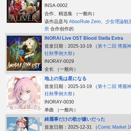
INSA-0002
合作、​精选集 （一般向）
该作品是与
AbsoЯute Zero
、​
少女理論観
所
合作创作的
INORAI Live OST Blood Stella Extra
首发日期：2025-10-19 （
第十二回 博麗
社秋季例大祭
）
INORAY-0029
全长 （一般向）
地上の兎は星になる
首发日期：2025-10-19 （
第十二回 博麗
社秋季例大祭
）
INORAY-0030
单曲 （一般向）
綺麗事だけの歌が嫌いだった
首发日期：2025-12-31 （
Comic Market 1