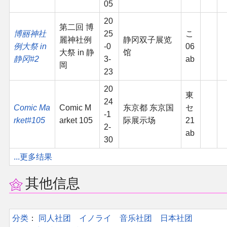
05
20
第二回 博
博丽神社
25
こ
麗神社例
静冈双子展览
例大祭 in
-0
06
大祭 in 静
馆
静冈#2
3-
ab
岡
23
20
東
24
Comic Ma
Comic M
东京都 东京国
セ
-1
rket#105
arket 105
际展示场
21
2-
ab
30
...更多结果
其他信息
分类
：​
同人社团
イノライ
音乐社团
日本社团