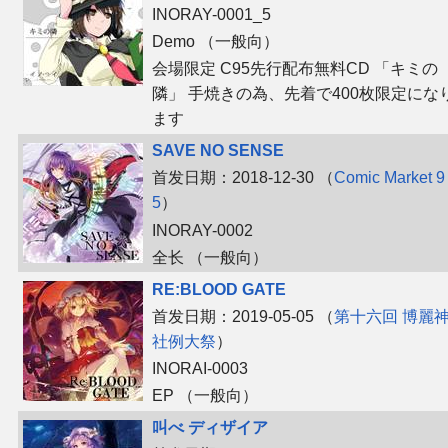
INORAY-0001_5
同人软件列表
Demo （一般向）
会場限定 C95先行配布無料CD 「キミの
同人角色列表
隣」 手焼きの為、先着で400枚限定にな
ます
同人视频列表
SAVE NO SENSE
首发日期：2018-12-30 （
Comic Market 9
其他形式同人
5
）
INORAY-0002
THB相关项目
全长 （一般向）
THB策划
RE:BLOOD GATE
首发日期：2019-05-05 （
第十六回 博麗
THB衍生
社例大祭
）
INORAI-0003
THB媒体
EP （一般向）
叫べ ディザイア
THB协力