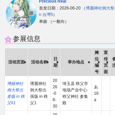
Precious Real
首发日期：2026-06-20 （
博麗神社例大祭 
n 台灣5
）
单曲 （一般向）
参展信息
摊
宣
日
位
传
活动页面
活动名称
举办地点
期
编
页
号
面
20
博丽神社
博麗神社
埼玉县 秩父市
26
あ
例大祭出
例大祭出
地场产业中心·
-0
16
差版 in 秩
張版 in 秩
秩父神社 参集
8-
a
父#1
父1
殿
30
20