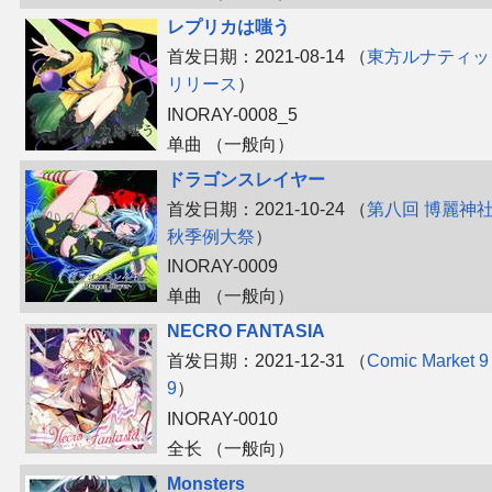
レプリカは嗤う
首发日期：2021-08-14 （
東方ルナティッ
リリース
）
INORAY-0008_5
单曲 （一般向）
ドラゴンスレイヤー
首发日期：2021-10-24 （
第八回 博麗神
秋季例大祭
）
INORAY-0009
单曲 （一般向）
NECRO FANTASIA
首发日期：2021-12-31 （
Comic Market 9
9
）
INORAY-0010
全长 （一般向）
Monsters