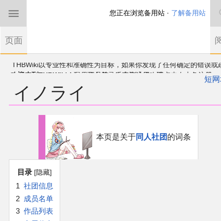
您正在浏览备用站 ·
了解备用站
首页
页面
东方Project
欢迎来到THBWiki！
如果您是第一次来到这里，请点击右上角注册一
有任何意见、建议、求助、反馈都可以在
帐户
讨论板
提出
短网
イノライ
THBWiki以专业性和准确性为目标，如果你发现了任何确定的错误或
东方同人规约
漏，可在登录后直接进行改正
近期新闻
跳
跳
到
到
本页是关于
同人社团
的词条
导
搜
沙盒（建议使用）
航
索
目录
讨论板
1
社团信息
2
成员名单
加入我们
3
作品列表