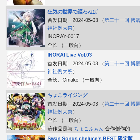
狂気の世界で謳わねば
首发日期：2024-05-03 （
第二十一回 博
神社例大祭
）
INORAY-0017
全长 （一般向）
INORAI Live Vol.03
首发日期：2024-05-03 （
第二十一回 博
神社例大祭
）
全长、​Omake （一般向）
ちょこライジング
首发日期：2024-05-03 （
第二十一回 博
神社例大祭
）
全长 （一般向）
该作品是与
ちょこふぁん
合作创作的
Swan Songs cheluce's BEST 限定版