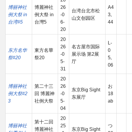
博丽神社
博麗神社
26
A4
台湾台北市松
例大祭 in
例大祭 in
-0
3,
山文创园区
台湾#5
台灣5
6-
44
20
20
L-
26
名古屋市国际
东方名华
東方名華
0
-0
展示场 第2展
祭#20
祭20
5,
5-
厅
06
31
20
博丽神社
第二十三
26
お
东京Big Sight
例大祭#2
回 博麗神
-0
18
东展厅
3
社例大祭
5-
ab
04
20
第十二回
博丽神社
25
つ
博麗神社
东京Big Sight