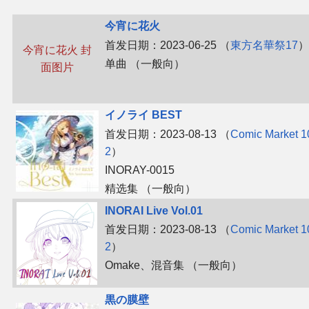
今宵に花火
首发日期：2023-06-25 （
東方名華祭17
）
今宵に花火 封
单曲 （一般向）
面图片
イノライ BEST
首发日期：2023-08-13 （
Comic Market 1
2
）
INORAY-0015
精选集 （一般向）
INORAI Live Vol.01
首发日期：2023-08-13 （
Comic Market 1
2
）
Omake、​混音集 （一般向）
黒の膜壁