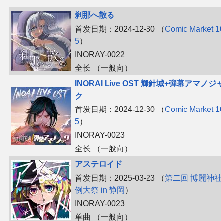
刹那へ散る
首发日期：2024-12-30 （
Comic Market 1
5
）
INORAY-0022
全长 （一般向）
INORAI Live OST 輝針城+弾幕アマノジ
ク
首发日期：2024-12-30 （
Comic Market 1
5
）
INORAY-0023
全长 （一般向）
アステロイド
首发日期：2025-03-23 （
第二回 博麗神
例大祭 in 静岡
）
INORAY-0023
单曲 （一般向）