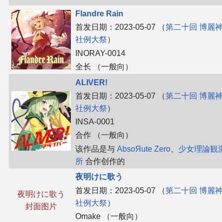
Flandre Rain
首发日期：2023-05-07 （
第二十回 博麗
社例大祭
）
INORAY-0014
全长 （一般向）
ALIVER!
首发日期：2023-05-07 （
第二十回 博麗
社例大祭
）
INSA-0001
合作 （一般向）
该作品是与
AbsoЯute Zero
、​
少女理論観
所
合作创作的
夜明けに歌う
首发日期：2023-05-07 （
第二十回 博麗
夜明けに歌う
社例大祭
）
封面图片
Omake （一般向）