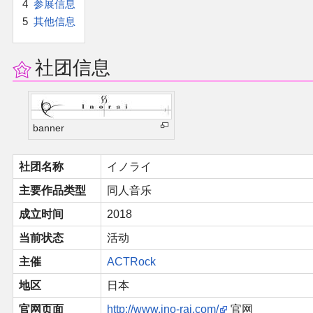
4
参展信息
官方作品
5
其他信息
官方游戏
社团信息
官方音乐
官方书籍
banner
官方角色
社团名称
イノライ
主要作品类型
同人音乐
公式资料
成立时间
2018
游戏攻略
当前状态
活动
主催
ACTRock
东方相关活动
地区
日本
其他相关项目
官网页面
http://www.ino-rai.com/
官网