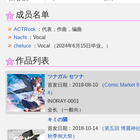
二次创作与活动
成员名单
展会及活动导航
ACTRock
：代表，作曲，编曲
Nachi
：Vocal
展会作品列表
cheluce
：Vocal （2024年6月15日毕业。）
作品列表
商业二次创作
ツナガル セツナ
同人二次创作
首发日期：2018-08-10 （
Comic Market 9
4
）
同人社团列表
INORAY-0001
全长 （一般向）
同人志分类
キミの隣
首发日期：2018-10-14 （
第五回 博麗神
同人专辑分类
秋季例大祭
）