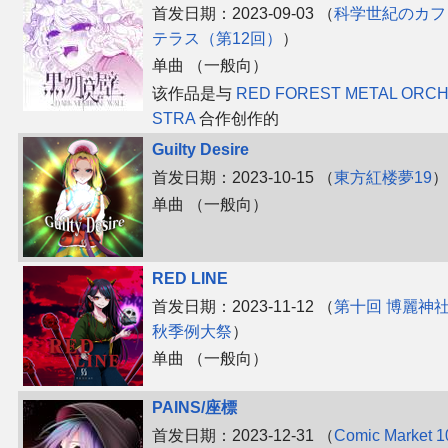
首发日期：2023-09-03 （
科学世紀のカフ
テラス（第12回）
）
单曲 （一般向）
该作品是与
RED FOREST METAL ORC
STRA
合作创作的
Guilty Desire
首发日期：2023-10-15 （
東方紅楼夢19
）
单曲 （一般向）
RED LINE
首发日期：2023-11-12 （
第十回 博麗神
秋季例大祭
）
单曲 （一般向）
PAINS/座標
首发日期：2023-12-31 （
Comic Market 1