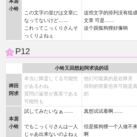
本居
小铃
この文字の並びは文章に
这些文字的排列没有组
なってないけど……
文章 可是……
これってこっくりさんそ
这个跟狐狗狸好像呐
っくりよねぇ
P12
小铃又回想起阿求说的话
本当に降霊してる可能性
他们可能真的是在降灵
稗田
があるわね
得到的答案也有可能是
阿求
質問の返答が真実である
的
可能性も
試してみたいなぁ……
真想试试看啊……
本居
小铃
でもこっくりさんは一人
但是狐狗狸一个人做不
じゃあ出来ないのよねぇ
啊