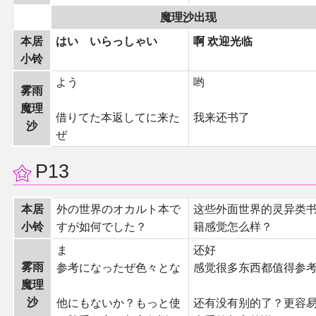
魔理沙出现
本居
はい いらっしゃい
啊 欢迎光临
小铃
よう
哟
雾雨
魔理
借りてた本返してに来た
我来还书了
沙
ぜ
P13
本居
外の世界のオカルト本で
这些外面世界的灵异类
小铃
すが如何でした？
籍感觉怎么样？
ま
还好
雾雨
参考になったぜ色々とな
感觉很多东西都值得参
魔理
沙
他にもないか？もっと使
还有没有别的了？更容