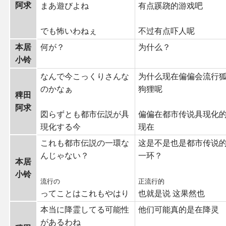
阿求
まあ遊びよね
有点蹊跷的游戏吧
でも怖いわねぇ
不过有点吓人呢
本居
何が？
为什么？
小铃
なんで今こっくりさんな
为什么现在偏偏会流行
のかなぁ
狗狸呢
稗田
阿求
図らずとも都市伝説が具
偏偏在都市传说具现化
現化する今
现在
これも都市伝説の一環な
这是不是也是都市传说
んじゃない？
一环？
本居
小铃
流行の
正流行的
ってことはこれもやはり
也就是说 这果然也
本当に降霊してる可能性
他们可能真的是在降灵
があるわね