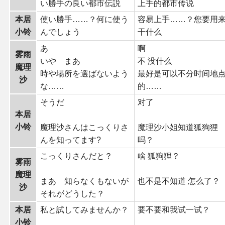
い勝手の良い都市伝説
上手的都市传说
本居
使い勝手……？何に使う
容易上手……？您要用
小铃
んでしょう
干什么
あ
啊
雾雨
いや まあ
不 没什么
魔理
時や場所を選ばないよう
最好是可以不分时间地
沙
な……
的……
そうだ
对了
本居
小铃
魔理沙さんはこっくりさ
魔理沙小姐知道狐狗狸
んを知ってます?
吗？
こっくりさんだと？
啥 狐狗狸？
雾雨
魔理
まあ 知らなくもないが
也不是不知道 怎么了？
沙
それがどうした？
本居
私と試してみませんか？
要不要和我试一试？
小铃