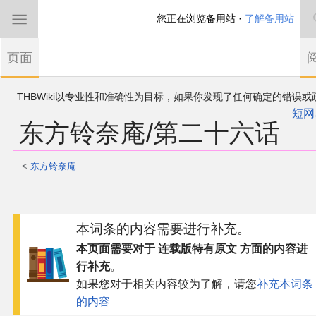
您正在浏览备用站 ·
了解备用站
首页
页面
东方Project
欢迎来到THBWiki！
如果您是第一次来到这里，请点击右上角注册一
有任何意见、建议、求助、反馈都可以在
帐户
讨论板
提出
短网
东方铃奈庵/第二十六话
THBWiki以专业性和准确性为目标，如果你发现了任何确定的错误或
东方同人规约
漏，可在登录后直接进行改正
<
东方铃奈庵
近期新闻
跳
跳
沙盒（建议使用）
到
到
本词条的内容需要进行补充。
导
搜
航
索
讨论板
本页面需要对于 连载版特有原文 方面的内容进
行补充
。
如果您对于相关内容较为了解，请您
补充本词条
加入我们
的内容