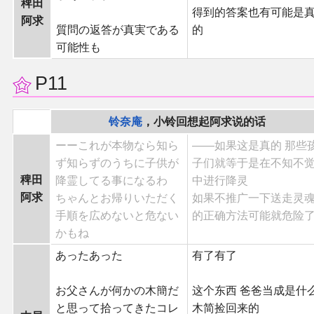
稗田
得到的答案也有可能是
阿求
質問の返答が真実である
的
可能性も
P11
铃奈庵
，小铃回想起阿求说的话
ーーこれが本物なら知ら
——如果这是真的 那些
ず知らずのうちに子供が
子们就等于是在不知不
稗田
降霊してる事になるわ
中进行降灵
阿求
ちゃんとお帰りいただく
如果不推广一下送走灵
手順を広めないと危ない
的正确方法可能就危险
かもね
あったあった
有了有了
お父さんが何かの木簡だ
这个东西 爸爸当成是什
と思って拾ってきたコレ
木简捡回来的