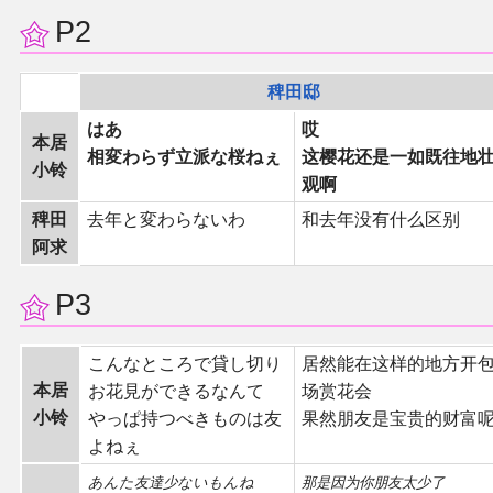
P2
二次创作与活动
稗田邸
展会及活动导航
はあ
哎
本居
相変わらず立派な桜ねぇ
这樱花还是一如既往地
展会作品列表
小铃
观啊
商业二次创作
稗田
去年と変わらないわ
和去年没有什么区别
阿求
同人二次创作
P3
同人社团列表
こんなところで貸し切り
居然能在这样的地方开
本居
お花見ができるなんて
场赏花会
同人志分类
小铃
やっぱ持つべきものは友
果然朋友是宝贵的财富
よねぇ
同人专辑分类
あんた友達少ないもんね
那是因为你朋友太少了