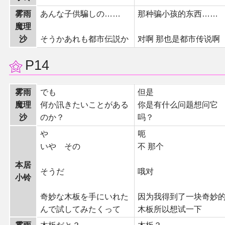
雾雨
あんな子供騙しの……
那种骗小孩的东西……
魔理
沙
そうかあれも都市伝説か
对啊 那也是都市传说啊
P14
雾雨
でも
但是
魔理
何か訊きたいことがある
你是有什么问题想问它
沙
のか？
吗？
や
呃
いや その
不 那个
本居
そうだ
哦对
小铃
奇妙な木板を手にいれた
因为我得到了一块奇妙
んで試してみたくって
木板所以想试一下