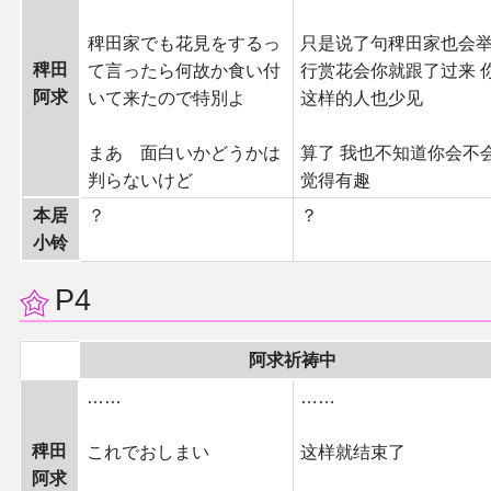
同人软件列表
稗田家でも花見をするっ
只是说了句稗田家也会
稗田
て言ったら何故か食い付
行赏花会你就跟了过来 
同人角色列表
阿求
いて来たので特別よ
这样的人也少见
同人视频列表
まあ 面白いかどうかは
算了 我也不知道你会不
判らないけど
觉得有趣
其他形式同人
本居
？
？
小铃
THB相关项目
P4
THB策划
阿求祈祷中
THB衍生
……
……
THB媒体
稗田
これでおしまい
这样就结束了
阿求
THB协力