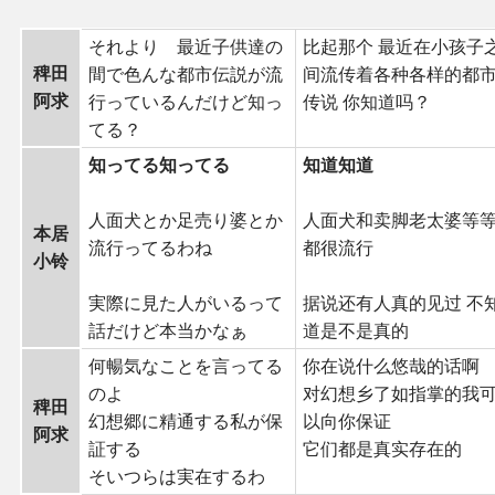
それより 最近子供達の
比起那个 最近在小孩子
稗田
間で色んな都市伝説が流
间流传着各种各样的都
阿求
行っているんだけど知っ
传说 你知道吗？
てる？
知ってる知ってる
知道知道
人面犬とか足売り婆とか
人面犬和卖脚老太婆等
本居
流行ってるわね
都很流行
小铃
実際に見た人がいるって
据说还有人真的见过 不
話だけど本当かなぁ
道是不是真的
何暢気なことを言ってる
你在说什么悠哉的话啊
のよ
对幻想乡了如指掌的我
稗田
幻想郷に精通する私が保
以向你保证
阿求
証する
它们都是真实存在的
そいつらは実在するわ