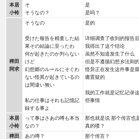
本居
そ
是
小铃
そうなの？
是吗？
そうなの
是的
受けた報告を精査した結
详细调查了收到的报告
果その結論に至ったわ
我得出了这个结论
何が起きたのか判らない
虽然不知道发生了什么
稗田
けど
但是不遵循幻想乡法则
阿求
幻想郷のルールにそぐわ
怪异正在发生这件事是
ない怪異が起きているの
庸置疑的
は間違い無い
我的工作就是记忆记录
私の仕事はそれも記憶記
些事情
録する事よ
本居
って事はさあの噂も本当
那也就是说 那个传言也
小铃
なの？
真的喽？
稗田
あの噂？
那个传言？