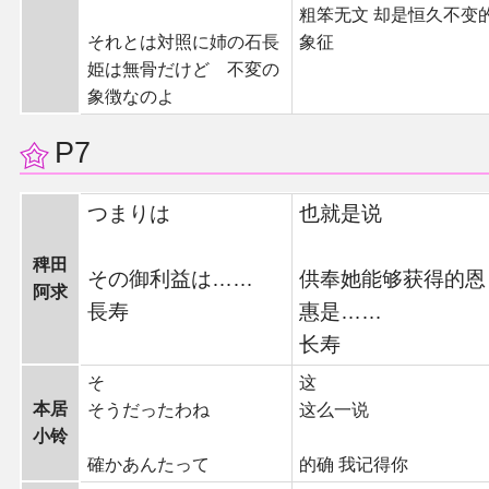
粗笨无文 却是恒久不变
それとは対照に姉の石長
象征
姫は無骨だけど 不変の
象徴なのよ
P7
つまりは
也就是说
稗田
その御利益は……
供奉她能够获得的恩
阿求
長寿
惠是……
长寿
そ
这
本居
そうだったわね
这么一说
小铃
確かあんたって
的确 我记得你