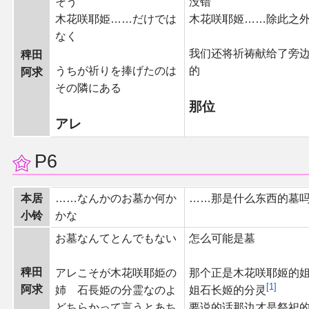
そう
没错
木花咲耶姫……だけでは
木花咲耶姬……除此之
なく
我们还将祈祷献给了旁
稗田
うちが祈りを捧げたのは
的
阿求
その隣にある
那位
アレ
P6
本居
……なんかのお墓か何か
……那是什么东西的墓
小铃
かな
お墓なんてとんでもない
怎么可能是墓
稗田
アレこそが木花咲耶姫の
那个正是木花咲耶姬的
1
阿求
姉 石長姫の分霊なのよ
姐石长姬的分灵
どちらかって言うとあち
要说的话那边才是祭祀