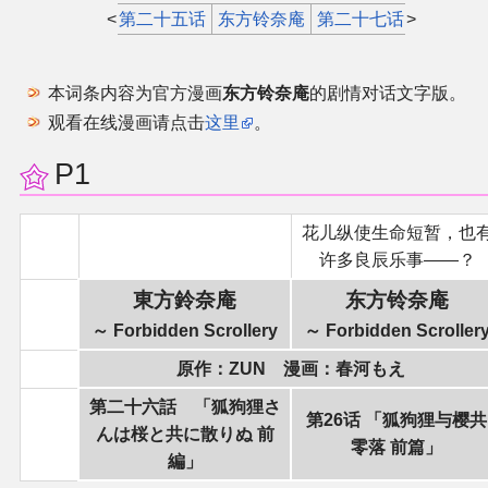
官方作品
<
第二十五话
东方铃奈庵
第二十七话
>
官方游戏
本词条内容为官方漫画
东方铃奈庵
的剧情对话文字版。
官方音乐
观看在线漫画请点击
这里
。
P1
官方书籍
花儿纵使生命短暂，也
官方角色
许多良辰乐事——？
東方鈴奈庵
东方铃奈庵
公式资料
～ Forbidden Scrollery
～ Forbidden Scroller
游戏攻略
原作：ZUN 漫画：春河もえ
第二十六話 「狐狗狸さ
东方相关活动
第26话 「狐狗狸与樱共
んは桜と共に散りぬ 前
零落 前篇」
編」
其他相关项目