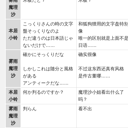
雾雨
木板だと？
木板？
魔理
沙
こっくりさんの時の文字
和狐狗狸用的文字盘特
本居
盤そっくりなのよ
像
小铃
ただ違うのは日本語じゃ
唯一的区别就是上面不
ないだけで……
日语……
確かにそっくりだな
确实很像
雾雨
魔理
しかしこれは随分と風格
不过这东西还真有风格
沙
がある
是件古董哪……
アンティークだな……
本居
何か判るのですか？
魔理沙小姐看出什么了
小铃
吗？
雾雨
判らん
看不出
魔理
沙