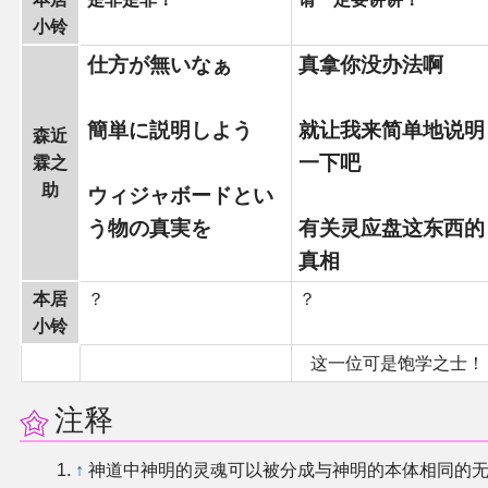
小铃
仕方が無いなぁ
真拿你没办法啊
簡単に説明しよう
就让我来简单地说明
森近
一下吧
霖之
助
ウィジャボードとい
う物の真実を
有关灵应盘这东西的
真相
本居
？
？
小铃
这一位可是饱学之士！
注释
↑
神道中神明的灵魂可以被分成与神明的本体相同的