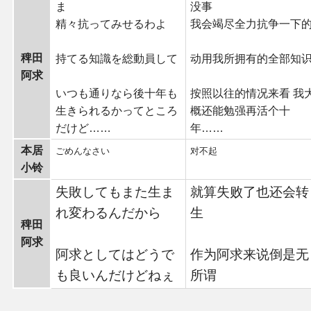
ま
没事
精々抗ってみせるわよ
我会竭尽全力抗争一下
稗田
持てる知識を総動員して
动用我所拥有的全部知
阿求
いつも通りなら後十年も
按照以往的情况来看 我
生きられるかってところ
概还能勉强再活个十
だけど……
年……
本居
ごめんなさい
对不起
小铃
失敗してもまた生ま
就算失败了也还会转
れ変わるんだから
生
稗田
阿求
阿求としてはどうで
作为阿求来说倒是无
も良いんだけどねぇ
所谓