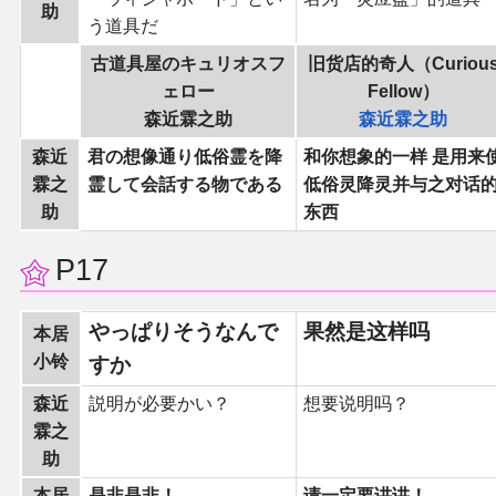
助
う道具だ
古道具屋のキュリオスフ
旧货店的奇人（Curiou
ェロー
Fellow）
森近霖之助
森近霖之助
森近
君の想像通り低俗霊を降
和你想象的一样 是用来
霖之
霊して会話する物である
低俗灵降灵并与之对话
助
东西
P17
やっぱりそうなんで
果然是这样吗
本居
小铃
すか
森近
説明が必要かい？
想要说明吗？
霖之
助
本居
是非是非！
请一定要讲讲！