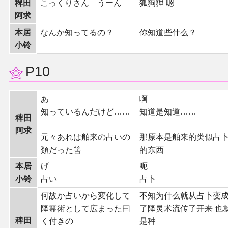
稗田
こっくりさん うーん
狐狗狸 嗯
阿求
本居
なんか知ってるの？
你知道些什么？
小铃
P10
あ
啊
知っているんだけど……
知道是知道……
稗田
阿求
元々あれは舶来の占いの
那原本是舶来的类似占
類だった筈
的东西
本居
げ
呃
小铃
占い
占卜
何故か占いから変化して
不知为什么就从占卜变
降霊術として広まった曰
了降灵术流传了开来 也
稗田
く付きの
是种