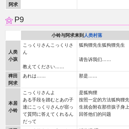
阿求
P9
小铃与阿求来到
人类村落
こっくりさんこっくりさ
狐狗狸先生狐狗狸先生
人类
ん
小孩
请告诉我们……
教えてください……
稗田
あれは……
那是……
阿求
こっくりさんよ
是狐狗狸
ある手段を踏むとあの子
按照一定的方法狐狗狸
本居
達にこっくりさんが宿っ
生就会附在那些孩子身
小铃
て質問に答えてくれるん
回答他们的问题
だって