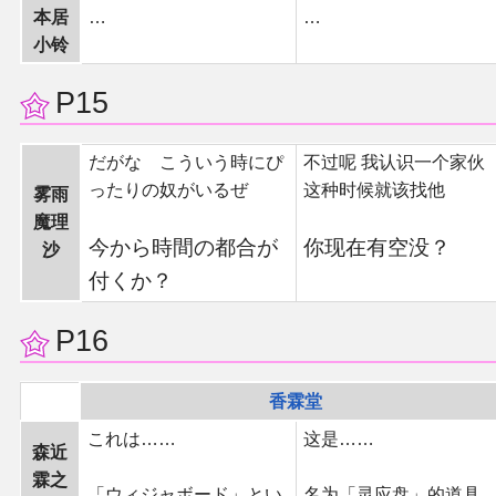
本居
…
…
小铃
P15
だがな こういう時にぴ
不过呢 我认识一个家伙
ったりの奴がいるぜ
这种时候就该找他
雾雨
魔理
今から時間の都合が
你现在有空没？
沙
付くか？
P16
香霖堂
これは……
这是……
森近
霖之
「ウィジャボード」とい
名为「灵应盘」的道具