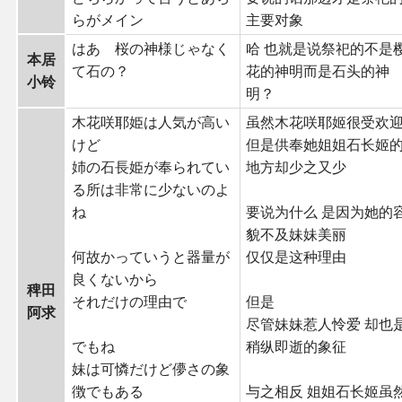
らがメイン
主要对象
はあ 桜の神様じゃなく
哈 也就是说祭祀的不是
本居
て石の？
花的神明而是石头的神
小铃
明？
木花咲耶姫は人気が高い
虽然木花咲耶姬很受欢
けど
但是供奉她姐姐石长姬
姉の石長姫が奉られてい
地方却少之又少
る所は非常に少ないのよ
ね
要说为什么 是因为她的
貌不及妹妹美丽
何故かっていうと器量が
仅仅是这种理由
良くないから
稗田
それだけの理由で
但是
阿求
尽管妹妹惹人怜爱 却也
でもね
稍纵即逝的象征
妹は可憐だけど儚さの象
徴でもある
与之相反 姐姐石长姬虽