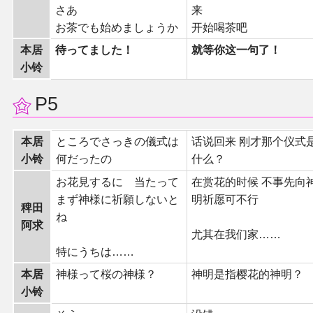
さあ
来
お茶でも始めましょうか
开始喝茶吧
其他
本居
待ってました！
就等你这一句了！
小铃
联系管理员
P5
关于THBWiki
本居
ところでさっきの儀式は
话说回来 刚才那个仪式
捐款支持
小铃
何だったの
什么？
お花見するに 当たって
在赏花的时候 不事先向
まず神様に祈願しないと
明祈愿可不行
稗田
ね
阿求
尤其在我们家……
特にうちは……
本居
神様って桜の神様？
神明是指樱花的神明？
小铃