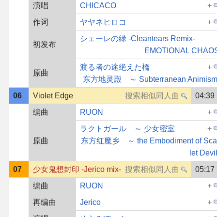
演唱
CHICACO
作词
ヤヤネヒロコ
シェーレの緑 -Cleantears Remix-
初发布
EMOTIONAL CHAO
渡る者の途絶えた橋
原曲
东方地灵殿 ～ Subterranean Animism
06
Violet Edge
04:39
编曲
RUON
ラクトガール ～ 少女密室
原曲
东方红魔乡 ～ the Embodiment of Sca
let Devil
07
少女鬼想封印 -Jerico mix-
05:17
编曲
RUON
再编曲
Jerico