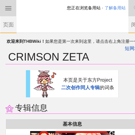
您正在浏览备用站 ·
了解备用站
首页
页面
欢迎来到THBWiki！
如果您是第一次来到这里，请点击右上角注册一
东方Project
有任何意见、建议、求助、反馈都可以在
帐户
讨论板
提出
THBWiki以专业性和准确性为目标，如果你发现了任何确定的错误或
短网
CRIMSON ZETA
漏，可在登录后直接进行改正
东方同人规约
近期新闻
跳
跳
本页是关于东方Project
到
到
二次创作同人专辑
的词条
导
搜
沙盒（建议使用）
航
索
讨论板
专辑信息
加入我们
基本信息