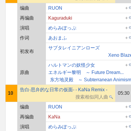
编曲
RUON
再编曲
Kaguraduki
演唱
めらみぽっぷ
作词
あおまふ
サブタレイニアンローズ
初发布
Xeno Blaz
ハルトマンの妖怪少女
原曲
エネルギー黎明 ～ Future Dream...
东方地灵殿 ～ Subterranean Animism
告白-思弁的な日常の仮面- - KaNa Remix -
10
05:30
编曲
RUON
再编曲
KaNa
演唱
めらみぽっぷ