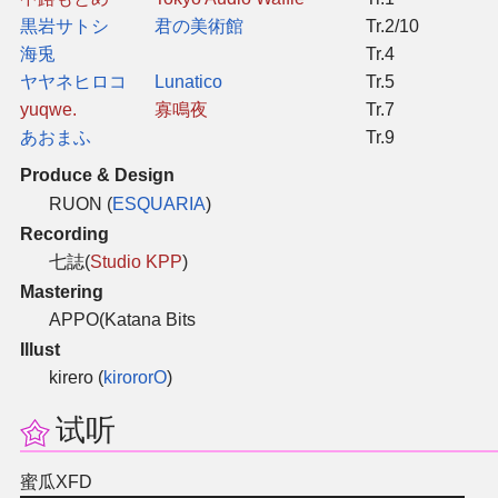
黒岩サトシ
君の美術館
Tr.2/10
其他
海兎
Tr.4
ヤヤネヒロコ
Lunatico
Tr.5
yuqwe.
寡鳴夜
Tr.7
联系管理员
あおまふ
Tr.9
关于THBWiki
Produce & Design
RUON (
ESQUARIA
)
捐款支持
Recording
七誌(
Studio KPP
)
Mastering
APPO(Katana Bits
Illust
kirero (
kirororO
)
试听
蜜瓜XFD