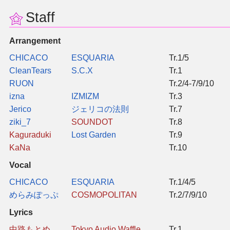
同人软件列表
Staff
同人角色列表
Arrangement
CHICACO
ESQUARIA
Tr.1/5
同人视频列表
CleanTears
S.C.X
Tr.1
RUON
Tr.2/4-7/9/10
其他形式同人
izna
IZMIZM
Tr.3
Jerico
ジェリコの法則
Tr.7
THB相关项目
ziki_7
SOUNDOT
Tr.8
Kaguraduki
Lost Garden
Tr.9
THB策划
KaNa
Tr.10
Vocal
THB衍生
CHICACO
ESQUARIA
Tr.1/4/5
めらみぽっぷ
COSMOPOLITAN
Tr.2/7/9/10
THB媒体
Lyrics
THB协力
中路もとめ
Tokyo Audio Waffle
Tr.1