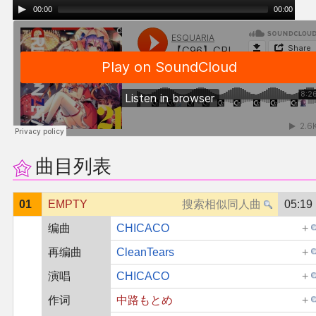
00:00
00:00
曲目列表
01
EMPTY
05:19
编曲
CHICACO
再编曲
CleanTears
演唱
CHICACO
作词
中路もとめ