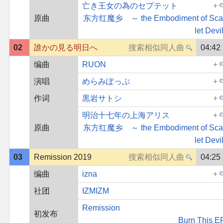
亡き王女の為のセプテット
原曲
东方红魔乡 ～ the Embodiment of Sca
let Devil
02
誰かの見る明日へ
04:42
编曲
RUON
演唱
めらみぽっぷ
作词
黒岩サトシ
明治十七年の上海アリス
原曲
东方红魔乡 ～ the Embodiment of Sca
let Devil
03
Remission 2019
04:25
编曲
izna
社团
IZMIZM
Remission
初发布
Burn This E