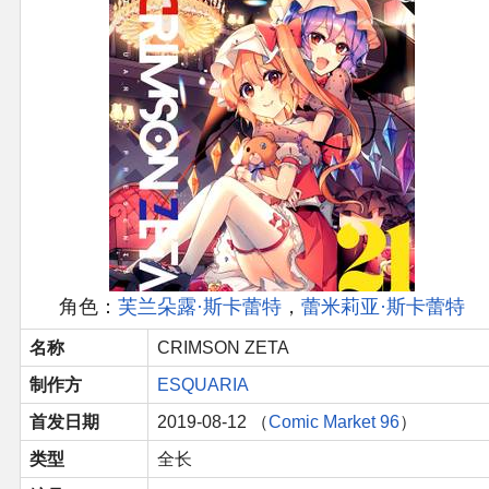
官方作品
官方游戏
官方音乐
官方书籍
官方角色
公式资料
角色：
芙兰朵露·斯卡蕾特
，
蕾米莉亚·斯卡蕾特
名称
CRIMSON ZETA
游戏攻略
制作方
ESQUARIA
东方相关活动
首发日期
2019-08-12 （
Comic Market 96
）
类型
全长
其他相关项目