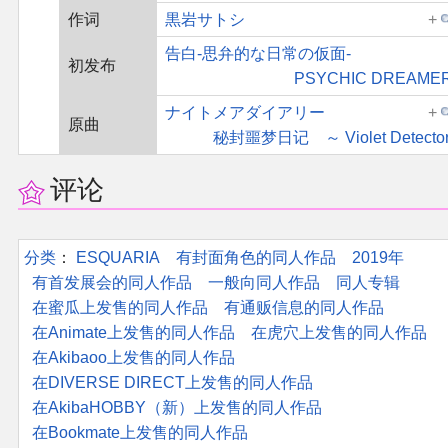
作词
黒岩サトシ
告白-思弁的な日常の仮面-
初发布
PSYCHIC DREAME
ナイトメアダイアリー
原曲
秘封噩梦日记 ～ Violet Detector
评论
分类
：​
ESQUARIA
有封面角色的同人作品
2019年
有首发展会的同人作品
一般向同人作品
同人专辑
在蜜瓜上发售的同人作品
有通贩信息的同人作品
在Animate上发售的同人作品
在虎穴上发售的同人作品
在Akibaoo上发售的同人作品
在DIVERSE DIRECT上发售的同人作品
在AkibaHOBBY（新）上发售的同人作品
在Bookmate上发售的同人作品