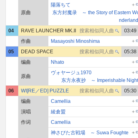
陽落ちて
原曲
东方封魔录 ～ the Story of Eastern W
nderland
04
RAVE LAUNCHER MK.II
03:49
作曲
Masayoshi Minoshima
05
DEAD SPACE
05:38
编曲
Nhato
ヴォヤージュ1970
原曲
东方永夜抄 ～ Imperishable Night
06
WI[RE／ED] PUZZLE
05:30
编曲
Camellia
演唱
綾倉盟
作词
Camellia
神さびた古戦場 ～ Suwa Foughte