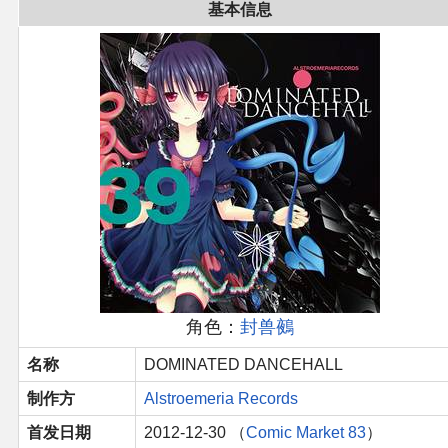
官方作品
基本信息
官方游戏
官方音乐
官方书籍
官方角色
公式资料
角色：
封兽鵺
游戏攻略
名称
DOMINATED DANCEHALL
东方相关活动
制作方
Alstroemeria Records
首发日期
2012-12-30 （
Comic Market 83
）
其他相关项目