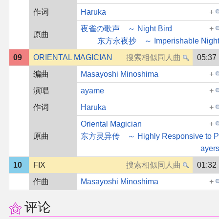
作词
Haruka
夜雀の歌声 ～ Night Bird
原曲
东方永夜抄 ～ Imperishable Night
09
ORIENTAL MAGICIAN
05:37
编曲
Masayoshi Minoshima
演唱
ayame
作词
Haruka
Oriental Magician
原曲
东方灵异传 ～ Highly Responsive to P
ayers
10
FIX
01:32
作曲
Masayoshi Minoshima
评论