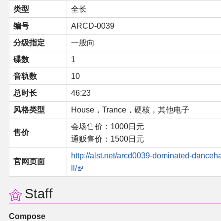
类型
全长
二次创作与活动
编号
ARCD-0039
分级指定
一般向
展会及活动导航
碟数
1
展会作品列表
音轨数
10
总时长
46:23
商业二次创作
风格类型
House，Trance，硬核，其他电子
同人二次创作
会场售价：1000日元
售价
通贩售价：1500日元
同人社团列表
http://alst.net/arcd0039-dominated-danceh
官网页面
ll/
同人志分类
Staff
同人专辑分类
Compose