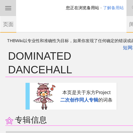
您正在浏览备用站 ·
了解备用站
首页
页面
东方Project
THBWiki以专业性和准确性为目标，如果你发现了任何确定的错误或
欢迎来到THBWiki！
漏，可在登录后直接进行改正
如果您是第一次来到这里，请点击右上角注册一
短网
DOMINATED
有任何意见、建议、求助、反馈都可以在
帐户
讨论板
提出
东方同人规约
DANCEHALL
近期新闻
跳
跳
沙盒（建议使用）
本页是关于东方Project
到
到
二次创作同人专辑
的词条
导
搜
讨论板
航
索
专辑信息
加入我们