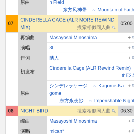
原曲
n Field
东方风神录 ～ Mountain of Faith
CINDERELLA CAGE (ALR MORE REWIND
07
05:00
MIX)
再编曲
Masayoshi Minoshima
演唱
3L
作词
隣人
Cinderella Cage (ALR Rewind Remix)
初发布
thE2.
シンデレラケージ ～ Kagome-Ka
原曲
gome
东方永夜抄 ～ Imperishable Night
08
NIGHT BIRD
06:30
编曲
Masayoshi Minoshima
演唱
mican*