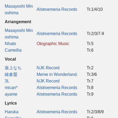
同人软件列表
Masayoshi Min
Alstroemeria Records
Tr.1/4/10
oshima
同人角色列表
Arrangement
Masayoshi Min
Alstroemeria Records
Tr.2/3/7-9
同人视频列表
oshima
Nhato
Otographic Music
Tr.5
其他形式同人
Camellia
Tr.6
Vocal
THB相关项目
坂上なち
NJK Record
Tr.2
綾倉盟
Meme in Wonderland.
Tr.3/6
THB策划
3L
NJK Record
Tr.7
mican*
Alstroemeria Records
Tr.8
THB衍生
ayame
Alstroemeria Records
Tr.9
Lyrics
THB媒体
Haruka
Alstroemeria Records
Tr.2/3/8/9
THB协力