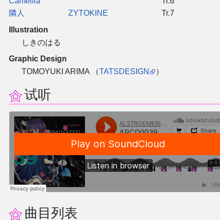
Camellia
Tr.6
隣人
ZYTOKINE
Tr.7
其他
Illustration
しきのはる
联系管理员
Graphic Design
TOMOYUKI ARIMA （
TATSDESIGN
）
关于THBWiki
试听
捐款支持
曲目列表