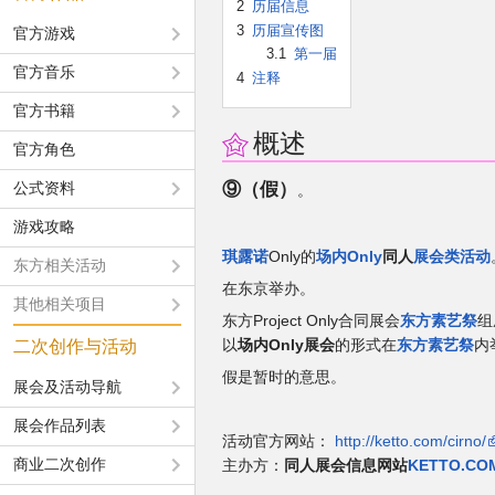
2
历届信息
3
历届宣传图
官方游戏
3.1
第一届
官方音乐
4
注释
官方书籍
概述
官方角色
公式资料
⑨（假）
。
游戏攻略
琪露诺
Only的
场内Only
同人
展会类活动
东方相关活动
在东京举办。
其他相关项目
东方Project Only合同展会
东方素艺祭
组
二次创作与活动
以
场内Only展会
的形式在
东方素艺祭
内
假是暂时的意思。
展会及活动导航
展会作品列表
活动官方网站：
http://ketto.com/cirno/
商业二次创作
主办方：
同人展会信息网站
KETTO.CO