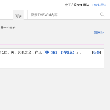
您正在浏览备用站 ·
了解备用站
搜
阅读
索
注册一个帐户
出
短网址
，可在登录后直接进行改正
举办了1届。关于其他含义，详见「
⑨（假）（消歧义）
」。
折叠