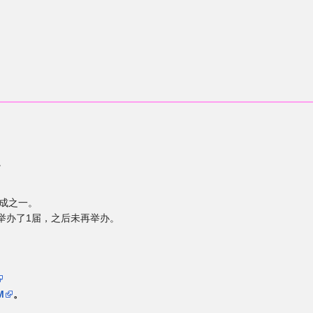
。
成之一。
举办了1届，之后未再举办。
M
。