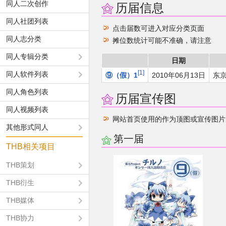
同人二次创作
历届信息
同人社团列表
点击届数可进入对应分类页面
同人志分类
摊位数统计可能不准确，请注意
同人专辑分类
日期
1
同人软件列表
⑨（假）1
2010年06月13日
东京
同人角色列表
历届宣传图
同人视频列表
网站首页使用的作为顶图或宣传图片
其他形式同人
第一届
THB相关项目
THB策划
THB衍生
THB媒体
THB协力