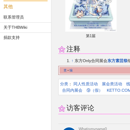
其他
联系管理员
关于THBWiki
第1届
捐款支持
注释
↑
东方Only合同展会
东方素芸祭
查
编
•
分类
：​
同人性质活动
展会类活动
合同内展会
⑨（假）
KETTO.CO
访客评论
Whatismyname0