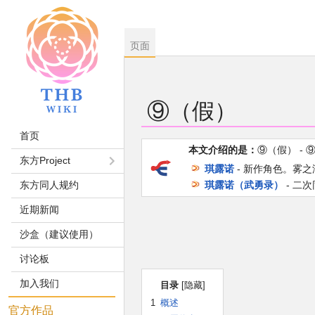
页面
⑨（假）
首页
本文介绍的是：
⑨（假） -
跳
跳
东方Project
琪露诺
- 新作角色。雾
到
到
东方同人规约
琪露诺（武勇录）
- 二
导
搜
航
索
近期新闻
沙盒（建议使用）
讨论板
加入我们
目录
1
概述
官方作品