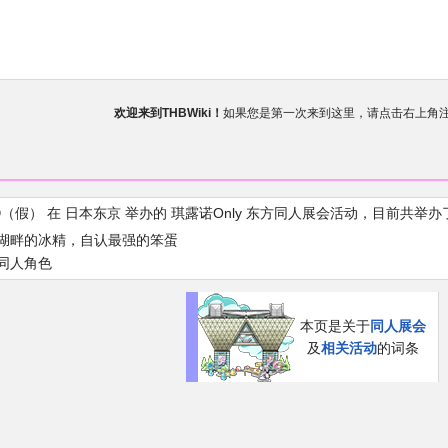
欢迎来到THBWiki！
如果您是第一次来到这里，请点击右上角
有任何意见、建议、求助、反馈都可以在
讨论板
提
THBWiki以专业性和准确性为目标，如果你发现了任何确定的错误或疏漏
 ⑨（假） 在 日本东京 举办的 琪露诺Only 东方同人展会活动，目前共
之湖畔的冰精，自认最强的笨蛋
次同人角色
本页是关于
同人展会
及
相关活动
的词条