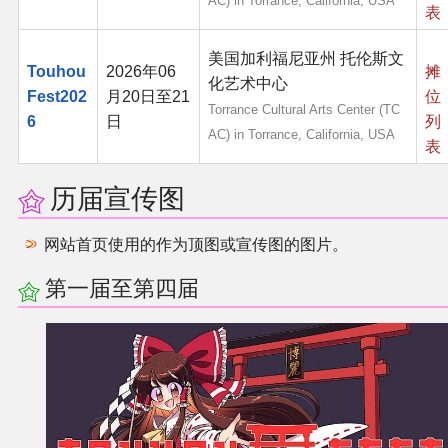
AC) in Torrance, California, USA
表
其他
美国加利福尼亚州 托伦斯文
Touhou
2026年06
摊
化艺术中心
Fest202
月20日至21
位
联系管理员
Torrance Cultural Arts Center (TC
6
日
列
AC) in Torrance, California, USA
表
关于THBWiki
历届宣传图
捐款支持
网站首页使用的作为顶图或宣传图的图片。
第一届至第四届