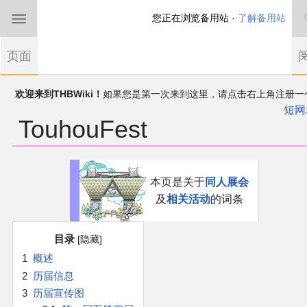
您正在浏览备用站 ·
了解备用站
首页
页面
东方Project
欢迎来到THBWiki！
如果您是第一次来到这里，请点击右上角注册一
有任何意见、建议、求助、反馈都可以在
帐户
讨论板
提出
短网
TouhouFest
THBWiki以专业性和准确性为目标，如果你发现了任何确定的错误或
东方同人规约
漏，可在登录后直接进行改正
近期新闻
跳
跳
本页是关于
同人展会
到
到
及
相关活动
的词条
导
搜
沙盒（建议使用）
航
索
目录
讨论板
1
概述
2
历届信息
加入我们
3
历届宣传图