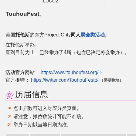
LOGO2
二次创作与活动
TouhouFest
。
展会及活动导航
美国
托伦斯
的东方Project Only
同人
展会类活动
。
展会作品列表
在托伦斯举办。
直到目前为止，已经举办了4届（包含已决定将会举办）。
商业二次创作
活动官方网站：
https://www.touhoufest.org/
同人二次创作
官方推特：
https://twitter.com/TouhouFest
（需要翻墙）
历届信息
同人社团列表
点击届数可进入对应分类页面。
同人志分类
请注意，摊位数统计可能不准确。
举办日期以当地日期为准。
同人专辑分类