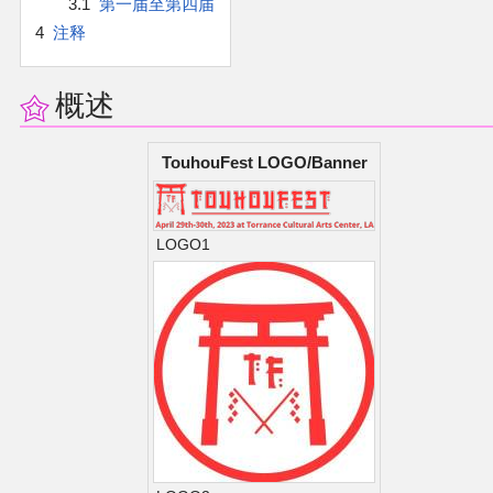
3.1
第一届至第四届
官方作品
4
注释
官方游戏
概述
官方音乐
TouhouFest LOGO/Banner
官方书籍
官方角色
LOGO1
公式资料
游戏攻略
东方相关活动
其他相关项目