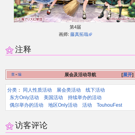
第4届
画师:
藤真拓哉
注释
展会及活动导航
展开
查
编
•
分类
：​
同人性质活动
展会类活动
线下活动
东方Only活动
美国活动
持续举办的活动
偶尔举办的活动
地区Only活动
活动
TouhouFest
访客评论