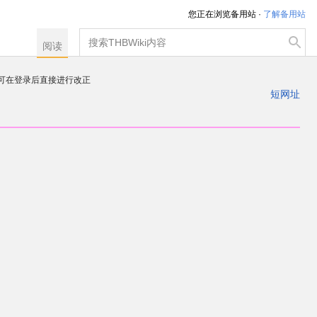
您正在浏览备用站 ·
了解备用站
搜
阅读
索
，可在登录后直接进行改正
注册一个帐户
短网址
出