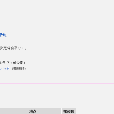
活动
。
已决定将会举办）。
ルラヴィ司令部）
only
（需要翻墙）
地点
摊位数