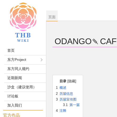
页面
ODANGO🍡CAF
首页
跳
跳
东方Project
到
到
东方同人规约
导
搜
航
索
近期新闻
目录
沙盒（建议使用）
1
概述
2
历届信息
讨论板
3
历届宣传图
3.1
第一届
加入我们
4
注释
官方作品