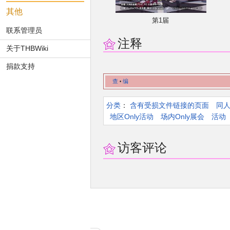
其他
第1届
联系管理员
注释
关于THBWiki
捐款支持
查
编
•
分类
：​
含有受损文件链接的页面
同
地区Only活动
场内Only展会
活动
访客评论