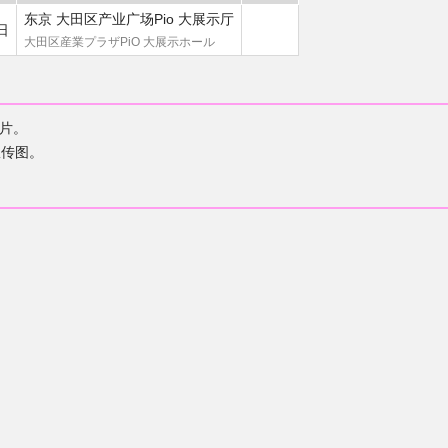
东京 大田区产业广场Pio 大展示厅
日
大田区産業プラザPiO 大展示ホール
片。
宣传图。