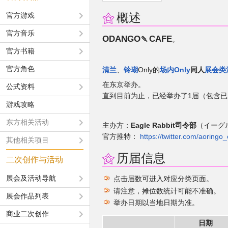
概述
官方游戏
官方音乐
ODANGO🍡CAFE
。
官方书籍
官方角色
清兰
、
铃瑚
Only的
场内Only
同人
展会类
在东京举办。
公式资料
直到目前为止，已经举办了1届（包含
游戏攻略
东方相关活动
主办方：
Eagle Rabbit司令部
（イーグ
官方推特：
https://twitter.com/aoringo_
其他相关项目
历届信息
二次创作与活动
展会及活动导航
点击届数可进入对应分类页面。
请注意，摊位数统计可能不准确。
展会作品列表
举办日期以当地日期为准。
商业二次创作
日期