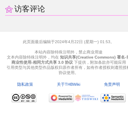
同人软件列表
访客评论
同人角色列表
同人视频列表
此页面最后编辑于2024年4月22日 (星期一) 01:53。
其他形式同人
本站内容除特殊注明外，禁止商业用途
文本内容除特殊注明外，均在
知识共享(Creative Commons) 署名-
商业性使用-相同方式共享 3.0 协议
下提供，附加条款亦可能应用
THB相关项目
引用类型与其他类型作品版权归原作者所有，如有作者授权则遵照授
协议使用。
THB策划
隐私政策
关于THBWiki
免责声明
THB衍生
THB媒体
THB协力