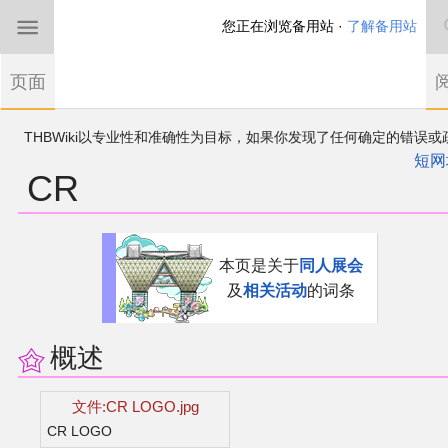
您正在浏览备用站 ·
了解备用站
首页
页面
东方Project
THBWiki以专业性和准确性为目标，如果你发现了任何确定的错误或
欢迎来到THBWiki！
漏，可在登录后直接进行改正
如果您是第一次来到这里，请点击右上角注册一
短网
CR
有任何意见、建议、求助、反馈都可以在
帐户
讨论板
提出
东方同人规约
近期新闻
跳
跳
本页是关于
同人展会
到
到
及
相关活动
的词条
导
搜
沙盒（建议使用）
航
索
讨论板
概述
加入我们
文件:CR LOGO.jpg
CR LOGO