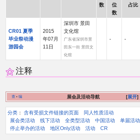
数
位
占比
二次创作与活动
数
深圳市 景田
展会及活动导航
CR01 夏季
2015
文化馆
毕业祭动漫
年07月
-
-
广东省深圳市景
展会作品列表
游园会
11日
田东一街 景田文
化馆
商业二次创作
注释
同人二次创作
同人社团列表
展会及活动导航
展开
查
编
•
同人志分类
分类
：​
含有受损文件链接的页面
同人性质活动
展会类活动
线下活动
全类型活动
中国活动
单届活动
停止举办的活动
地区Only活动
活动
CR
同人专辑分类