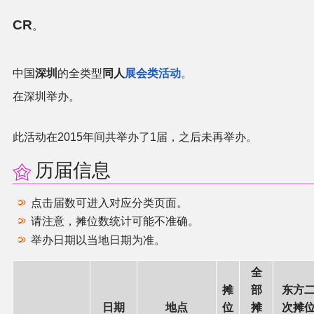
官方作品
CR
。
官方游戏
中国
深圳
的全类型
同人
展会类活动
。
官方音乐
在深圳举办。
官方书籍
此活动在2015年间共举办了1届，之后未再举办。
官方角色
历届信息
公式资料
点击届数可进入对应分类页面。
请注意，摊位数统计可能不准确。
游戏攻略
举办日期以当地日期为准。
东方相关活动
全
摊
部
东方
其他相关项目
日期
地点
位
摊
次摊