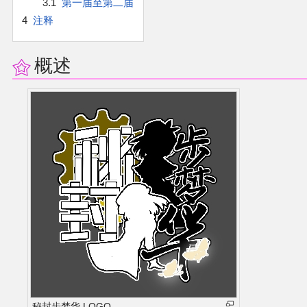
3.1
第一届至第二届
官方作品
4
注释
官方游戏
概述
官方音乐
官方书籍
官方角色
公式资料
游戏攻略
东方相关活动
其他相关项目
秘封步梦华 LOGO