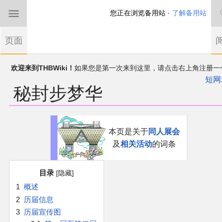
您正在浏览备用站 ·
了解备用站
首页
页面
东方Project
欢迎来到THBWiki！
如果您是第一次来到这里，请点击右上角注册一
有任何意见、建议、求助、反馈都可以在
帐户
讨论板
提出
短网
秘封步梦华
THBWiki以专业性和准确性为目标，如果你发现了任何确定的错误或
东方同人规约
漏，可在登录后直接进行改正
近期新闻
跳
跳
本页是关于
同人展会
到
到
及
相关活动
的词条
导
搜
沙盒（建议使用）
航
索
目录
讨论板
1
概述
2
历届信息
加入我们
3
历届宣传图