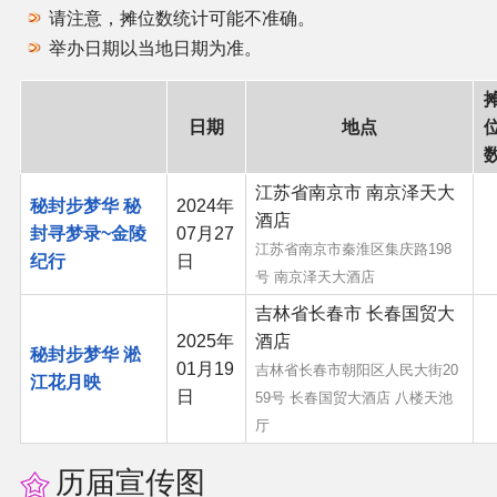
请注意，摊位数统计可能不准确。
同人软件列表
举办日期以当地日期为准。
同人角色列表
日期
地点
同人视频列表
江苏省南京市 南京泽天大
其他形式同人
秘封步梦华 秘
2024年
酒店
封寻梦录~金陵
07月27
江苏省南京市秦淮区集庆路198
THB相关项目
纪行
日
号 南京泽天大酒店
吉林省长春市 长春国贸大
THB策划
2025年
酒店
秘封步梦华 淞
01月19
吉林省长春市朝阳区人民大街20
THB衍生
江花月映
日
59号 长春国贸大酒店 八楼天池
厅
THB媒体
历届宣传图
THB协力