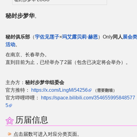
二次创作与活动
秘封步梦华
。
展会及活动导航
秘封俱乐部
（
宇佐见莲子
×
玛艾露贝莉·赫恩
）Only
同人
展会
展会作品列表
活动
。
在南京、长春举办。
商业二次创作
直到目前为止，已经举办了2届（包含已决定将会举办）。
同人二次创作
主办方：
秘封步梦华组委会
官方推特：
https://x.com/LingMi54256
（需要翻墙）
同人社团列表
官方哔哩哔哩：
https://space.bilibili.com/354655995848577
5
同人志分类
历届信息
同人专辑分类
点击届数可进入对应分类页面。