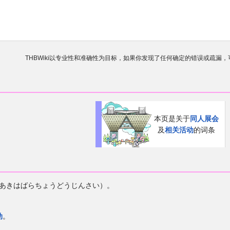
THBWiki以专业性和准确性为目标，如果你发现了任何确定的错误或疏漏
欢迎来到THBWiki！
如果您是第一次来到这里，请点击右上角
有任何意见、建议、求助、反馈都可以在
讨论板
提
本页是关于
同人展会
及
相关活动
的词条
あきはばらちょうどうじんさい）。
动
。