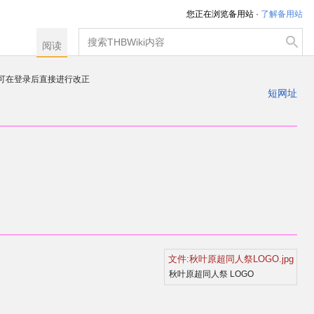
您正在浏览备用站 ·
了解备用站
搜
阅读
索
，可在登录后直接进行改正
注册一个帐户
短网址
出
文件:秋叶原超同人祭LOGO.jpg
秋叶原超同人祭 LOGO