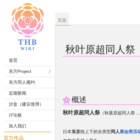
页面
秋叶原超同人祭
首页
跳
跳
东方Project
到
到
东方同人规约
导
搜
航
索
近期新闻
概述
沙盒（建议使用）
秋叶原超同人祭
（秋葉原超同人祭，
讨论板
加入我们
日本
东京
线上下的全类型
同人
展会类活
官方作品