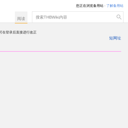
您正在浏览备用站 ·
了解备用站
搜
阅读
索
，可在登录后直接进行改正
注册一个帐户
短网址
出