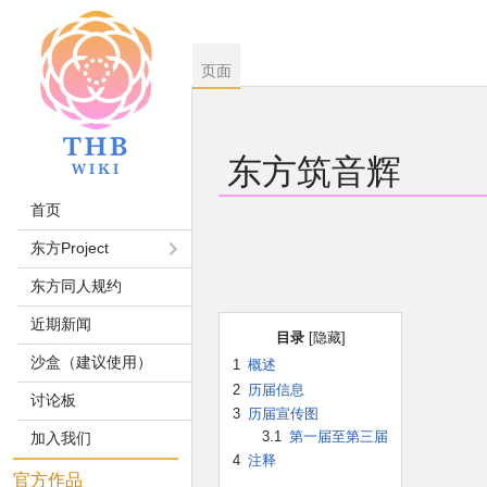
页面
东方筑音辉
首页
跳
跳
东方Project
到
到
东方同人规约
导
搜
航
索
近期新闻
目录
沙盒（建议使用）
1
概述
2
历届信息
讨论板
3
历届宣传图
3.1
第一届至第三届
加入我们
4
注释
官方作品