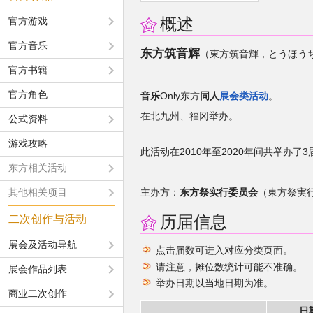
概述
官方游戏
官方音乐
东方筑音辉
（東方筑音輝，とうほう
官方书籍
官方角色
音乐
Only东方
同人
展会类活动
。
在北九州、福冈举办。
公式资料
游戏攻略
此活动在2010年至2020年间共举办了
东方相关活动
其他相关项目
主办方：
东方祭实行委员会
（東方祭実
二次创作与活动
历届信息
展会及活动导航
点击届数可进入对应分类页面。
请注意，摊位数统计可能不准确。
展会作品列表
举办日期以当地日期为准。
商业二次创作
日