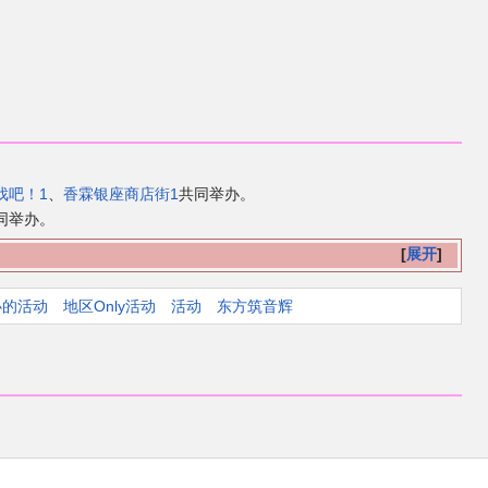
戏吧！1
、
香霖银座商店街1
共同举办。
同举办。
展开
办的活动
地区Only活动
活动
东方筑音辉