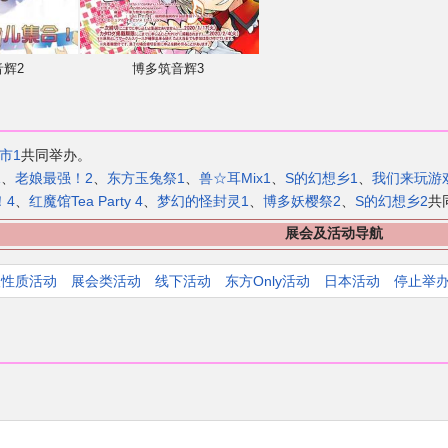
辉2
博多筑音辉3
市1
共同举办。
1
、
老娘最强！2
、
东方玉兔祭1
、
兽☆耳Mix1
、
S的幻想乡1
、
我们来玩游
！4
、
红魔馆Tea Party 4
、
梦幻的怪封灵1
、
博多妖樱祭2
、
S的幻想乡2
共
展会及活动导航
人性质活动
展会类活动
线下活动
东方Only活动
日本活动
停止举