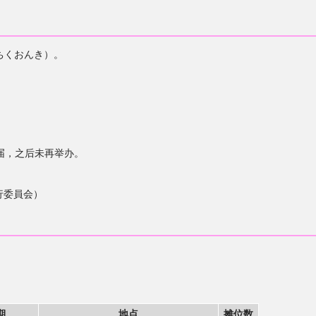
ちくおんき）。
3届，之后未再举办。
行委員会）
期
地点
摊位数