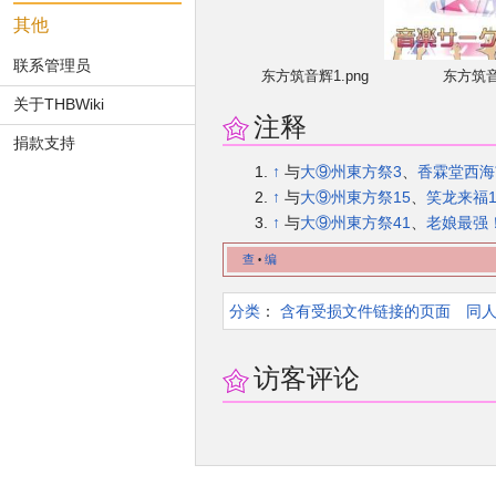
其他
联系管理员
东方筑音辉1.png
东方筑音
关于THBWiki
注释
捐款支持
↑
与
大⑨州東方祭3
、
香霖堂西海
↑
与
大⑨州東方祭15
、
笑龙来福
↑
与
大⑨州東方祭41
、
老娘最强
查
编
•
分类
：​
含有受损文件链接的页面
同
访客评论