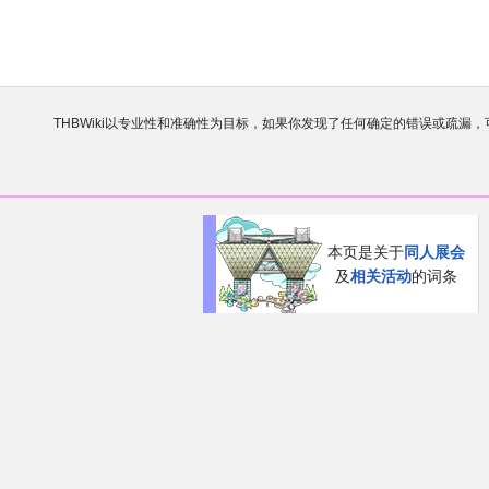
THBWiki以专业性和准确性为目标，如果你发现了任何确定的错误或疏漏
欢迎来到THBWiki！
如果您是第一次来到这里，请点击右上角
有任何意见、建议、求助、反馈都可以在
讨论板
提
本页是关于
同人展会
及
相关活动
的词条