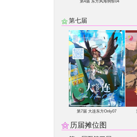
第4届 东方风海例祭04
第七届
第7届 大连东方Only07
历届摊位图