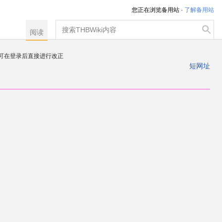
您正在浏览备用站 ·
了解备用站
搜
阅读
索
注册一个帐户
出
短网址
，可在登录后直接进行改正