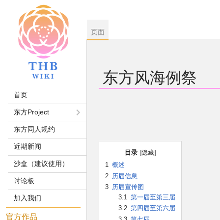
页面
东方风海例祭
首页
跳
跳
东方Project
到
到
东方同人规约
导
搜
航
索
近期新闻
目录
沙盒（建议使用）
1
概述
2
历届信息
讨论板
3
历届宣传图
3.1
第一届至第三届
加入我们
3.2
第四届至第六届
官方作品
3.3
第七届