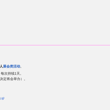
人
展会类活动
。
，每次持续1天。
已决定将会举办）。
/