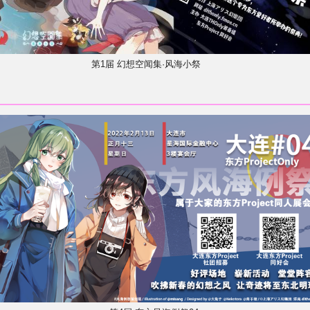
第1届 幻想空闻集·风海小祭