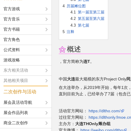
4
历届摊位图
官方游戏
4.1
第一届至第三届
4.2
第五届至第六届
官方音乐
4.3
第七届
官方书籍
5
注释
官方角色
概述
公式资料
游戏攻略
，官方简称为
连T
。
东方相关活动
中国
大连
最大规模的东方Project Only
同
其他相关项目
在大连举办，从2019年开始，每年1次
二次创作与活动
直到目前为止，已经举办了7届（包含
展会及活动导航
活动官方网站：
https://dltho.com/
展会作品列表
过往官方网站：
https://dlthonly.fmoe.cn
商业二次创作
主办方：
大连THOnly筹办组
官方微博：
https://weibo.com/dltho