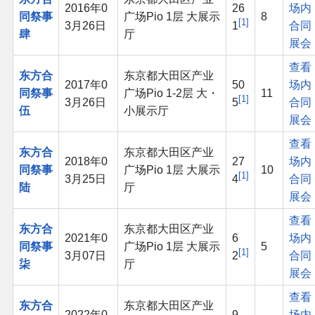
2016年0
26
场内
同祭事
广场Pio 1层 大展示
8
1
3月26日
1
合同
其他
肆
厅
展会
查看
联系管理员
东方合
东京都大田区产业
2017年0
50
场内
同祭事
广场Pio 1-2层 大・
11
1
3月26日
5
合同
关于THBWiki
伍
小展示厅
展会
查看
捐款支持
东方合
东京都大田区产业
2018年0
27
场内
同祭事
广场Pio 1层 大展示
10
1
3月25日
4
合同
陆
厅
展会
查看
东方合
东京都大田区产业
2021年0
6
场内
同祭事
广场Pio 1层 大展示
5
1
3月07日
2
合同
柒
厅
展会
查看
东方合
东京都大田区产业
2022年0
9
场内