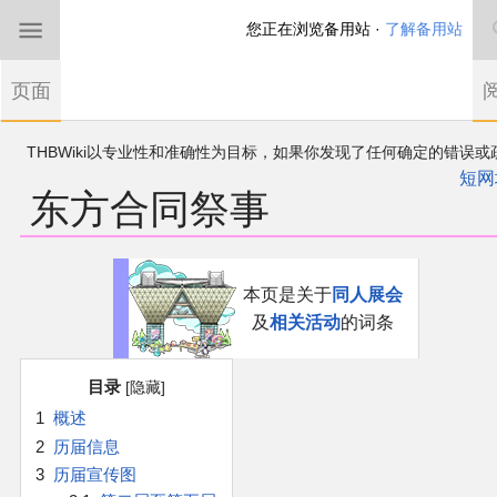
您正在浏览备用站 ·
了解备用站
首页
页面
东方Project
THBWiki以专业性和准确性为目标，如果你发现了任何确定的错误或
欢迎来到THBWiki！
漏，可在登录后直接进行改正
如果您是第一次来到这里，请点击右上角注册一
短网
东方合同祭事
有任何意见、建议、求助、反馈都可以在
帐户
讨论板
提出
东方同人规约
近期新闻
跳
跳
本页是关于
同人展会
到
到
及
相关活动
的词条
导
搜
沙盒（建议使用）
航
索
目录
讨论板
1
概述
2
历届信息
加入我们
3
历届宣传图