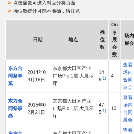
点击届数可进入对应分类页面
同人软件列表
摊位数统计可能不准确，请注意
同人角色列表
On
摊
ly
场内
同人视频列表
日期
地点
位
展
展会
数
会
其他形式同人
数
查看
东方合
东京都大田区产业
THB相关项目
2014年0
14
场内
同祭事
广场Pio 1层 大展示
4
1
3月16日
6
合同
贰
厅
THB策划
展会
查看
东方合
东京都大田区产业
THB衍生
2015年0
47
场内
同祭事
广场Pio 1层 大展示
10
1
2月21日
5
合同
叁
厅
THB媒体
展会
查看
THB协力
东方合
东京都大田区产业