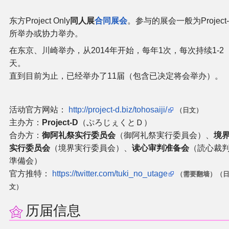
二次创作与活动
东方Project Only
同人展
合同
展会
。参与的展会一般为Project
所举办或协力举办。
展会及活动导航
在东京、川崎举办，从2014年开始，每年1次，每次持续1-2
天。
展会作品列表
直到目前为止，已经举办了11届（包含已决定将会举办）。
商业二次创作
活动官方网站：
http://project-d.biz/tohosaiji/
（日文）
主办方：
Project-D
（ぷろじぇくとＤ）
同人二次创作
合办方：
御阿礼祭实行委员会
（御阿礼祭実行委員会）、
境
实行委员会
（境界実行委員会）、
读心审判准备会
（読心裁
同人社团列表
準備会）
官方推特：
https://twitter.com/tuki_no_utage
（需要翻墙）
（
同人志分类
文）
历届信息
同人专辑分类