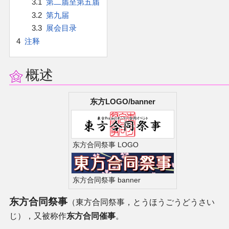
3.1
第二届至第五届
官方作品
3.2
第九届
3.3
展会目录
官方游戏
4
注释
官方音乐
概述
官方书籍
东方LOGO/banner
官方角色
公式资料
东方合同祭事 LOGO
游戏攻略
东方合同祭事 banner
东方相关活动
东方合同祭事
（東方合同祭事，とうほうごうどうさい
じ），又被称作
东方合同催事
。
其他相关项目