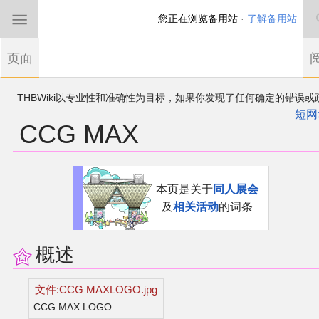
您正在浏览备用站 ·
了解备用站
首页
页面
东方Project
THBWiki以专业性和准确性为目标，如果你发现了任何确定的错误或
欢迎来到THBWiki！
漏，可在登录后直接进行改正
如果您是第一次来到这里，请点击右上角注册一
短网
CCG MAX
有任何意见、建议、求助、反馈都可以在
帐户
讨论板
提出
东方同人规约
近期新闻
跳
跳
本页是关于
同人展会
到
到
及
相关活动
的词条
导
搜
沙盒（建议使用）
航
索
讨论板
概述
加入我们
文件:CCG MAXLOGO.jpg
CCG MAX LOGO