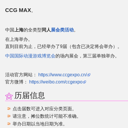
官方作品
CCG MAX
。
官方游戏
中国
上海
的全类型
同人
展会类活动
。
官方音乐
在上海举办。
直到目前为止，已经举办了9届（包含已决定将会举办）。
官方书籍
中国国际动漫游戏博览会
的场内展会，第三届单独举办。
官方角色
活动官方网站：
https://www.ccgexpo.cn/
公式资料
官方微博：
https://weibo.com/ccgexpo
历届信息
游戏攻略
点击届数可进入对应分类页面。
东方相关活动
请注意，摊位数统计可能不准确。
举办日期以当地日期为准。
其他相关项目