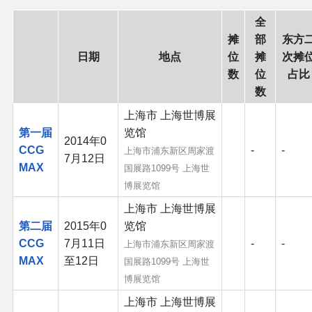
全
二次创作与活动
摊
部
东方
日期
地点
位
摊
次摊
展会及活动导航
数
位
占比
数
展会作品列表
上海市 上海世博展
第一届
览馆
商业二次创作
2014年0
CCG
-
-
上海市浦东新区周家渡
7月12日
MAX
国展路1099号 上海世
同人二次创作
博展览馆
上海市 上海世博展
同人社团列表
第二届
2015年0
览馆
CCG
7月11日
-
-
上海市浦东新区周家渡
同人志分类
MAX
至12日
国展路1099号 上海世
博展览馆
同人专辑分类
上海市 上海世博展