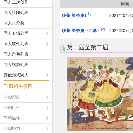
同人二次创作
日期
同人社团列表
1
喫茶·铃奈庵1
2021年04月
同人志分类
2
喫茶·铃奈庵～二幕～
2022年07月
同人专辑分类
同人软件列表
第一届至第二届
同人角色列表
同人视频列表
其他形式同人
THB相关项目
THB策划
THB衍生
THB媒体
THB协力