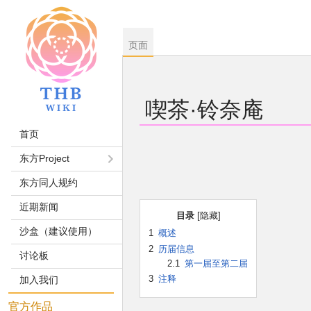
页面
喫茶·铃奈庵
首页
跳
跳
东方Project
到
到
东方同人规约
导
搜
航
索
近期新闻
目录
沙盒（建议使用）
1
概述
2
历届信息
讨论板
2.1
第一届至第二届
3
注释
加入我们
官方作品