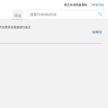
您正在浏览备用站 ·
了解备用站
搜
阅读
索
，可在登录后直接进行改正
注册一个帐户
短网址
出