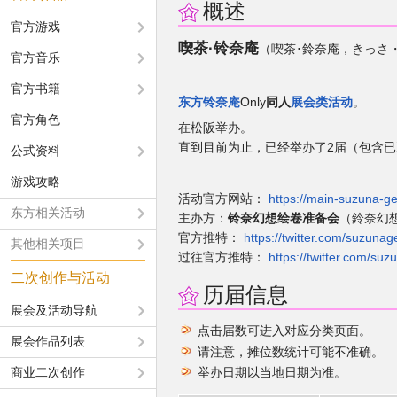
概述
官方游戏
喫茶·铃奈庵
（喫茶･鈴奈庵，きっさ
官方音乐
官方书籍
东方铃奈庵
Only
同人
展会类活动
。
官方角色
在松阪举办。
直到目前为止，已经举办了2届（包含
公式资料
游戏攻略
活动官方网站：
https://main-suzuna-gen
东方相关活动
主办方：
铃奈幻想绘卷准备会
（鈴奈幻
官方推特：
https://twitter.com/suzuna
其他相关项目
过往官方推特：
https://twitter.com/su
二次创作与活动
历届信息
展会及活动导航
点击届数可进入对应分类页面。
展会作品列表
请注意，摊位数统计可能不准确。
商业二次创作
举办日期以当地日期为准。