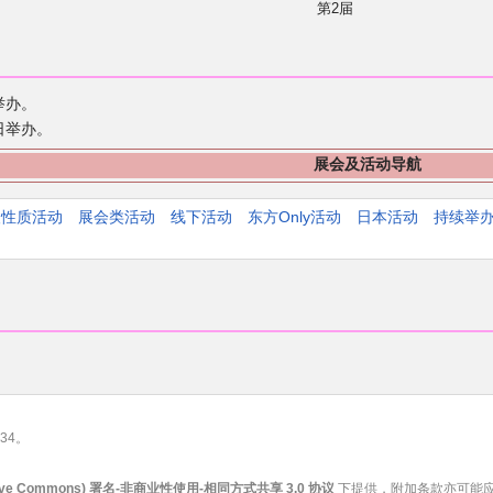
第2届
举办。
日举办。
展会及活动导航
人性质活动
展会类活动
线下活动
东方Only活动
日本活动
持续举
34。
ive Commons) 署名-非商业性使用-相同方式共享 3.0 协议
下提供，附加条款亦可能