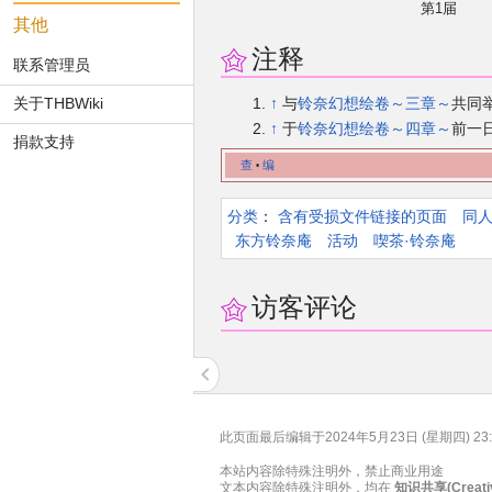
第1届
其他
注释
联系管理员
↑
与
铃奈幻想绘卷～三章～
共同
关于THBWiki
↑
于
铃奈幻想绘卷～四章～
前一
捐款支持
查
编
•
分类
：​
含有受损文件链接的页面
同
东方铃奈庵
活动
喫茶·铃奈庵
访客评论
此页面最后编辑于2024年5月23日 (星期四) 23:
本站内容除特殊注明外，禁止商业用途
文本内容除特殊注明外，均在
知识共享(Creat