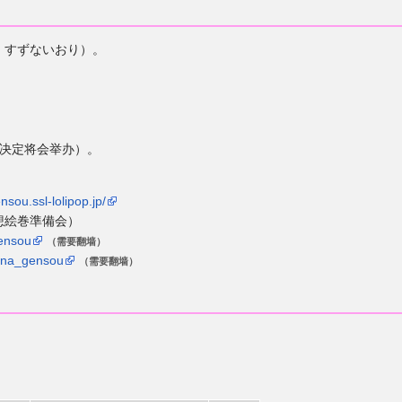
・すずないおり）。
已决定将会举办）。
sou.ssl-lolipop.jp/
想絵巻準備会）
gensou
（需要翻墙）
zuna_gensou
（需要翻墙）