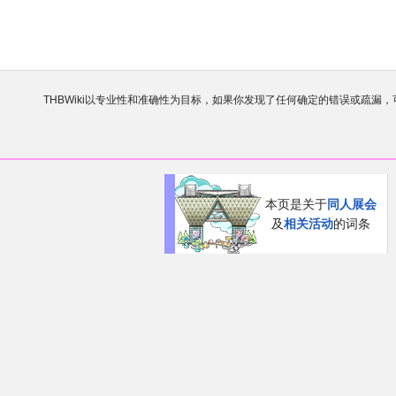
THBWiki以专业性和准确性为目标，如果你发现了任何确定的错误或疏漏
欢迎来到THBWiki！
如果您是第一次来到这里，请点击右上角
有任何意见、建议、求助、反馈都可以在
讨论板
提
本页是关于
同人展会
及
相关活动
的词条