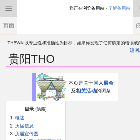
您正在浏览备用站 ·
了解备用站
首页
页面
东方Project
THBWiki以专业性和准确性为目标，如果你发现了任何确定的错误或
欢迎来到THBWiki！
漏，可在登录后直接进行改正
如果您是第一次来到这里，请点击右上角注册一
短网
贵阳THO
有任何意见、建议、求助、反馈都可以在
帐户
讨论板
提出
东方同人规约
近期新闻
跳
跳
本页是关于
同人展会
到
到
及
相关活动
的词条
导
搜
沙盒（建议使用）
航
索
目录
讨论板
1
概述
2
历届信息
加入我们
3
历届宣传图