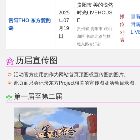
贵阳市 美的悦然
2025
时光LIVEHOUS
其他
摊
查
贵阳THO-东方麓酌
年07
E
位
附
谣
月19
贵州省 贵阳市 观山
联系管理员
列
LIV
日
湖区 长岭北路与林
表
城东路交汇处
关于THBWiki
历届宣传图
捐款支持
活动官方使用的作为网站首页顶图或宣传图的图片。
此页面只会记录东方Project相关的宣传图及活动目录图。
第一届至第二届