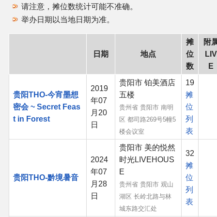
请注意，摊位数统计可能不准确。
同人软件列表
举办日期以当地日期为准。
同人角色列表
摊
附
日期
地点
位
LIV
同人视频列表
数
E
贵阳市 铂美酒店
19
其他形式同人
2019
贵阳THO-今宵墨想
五楼
摊
年07
密会 ~ Secret Feas
位
贵州省 贵阳市 南明
THB相关项目
月20
t in Forest
列
区 都司路269号5幢5
日
表
楼会议室
THB策划
贵阳市 美的悦然
32
2024
时光LIVEHOUS
THB衍生
摊
年07
E
贵阳THO-黔境暑音
位
月28
贵州省 贵阳市 观山
列
THB媒体
日
湖区 长岭北路与林
表
城东路交汇处
THB协力