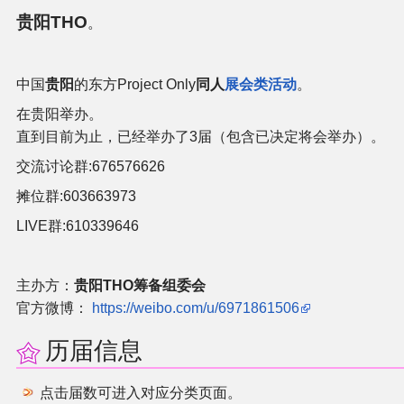
贵阳THO
。
二次创作与活动
展会及活动导航
中国
贵阳
的东方Project Only
同人
展会类活动
。
在贵阳举办。
展会作品列表
直到目前为止，已经举办了3届（包含已决定将会举办）。
交流讨论群:676576626
商业二次创作
摊位群:603663973
LIVE群:610339646
同人二次创作
同人社团列表
主办方：
贵阳THO筹备组委会
官方微博：
https://weibo.com/u/6971861506
同人志分类
历届信息
同人专辑分类
点击届数可进入对应分类页面。