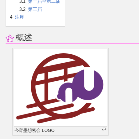
3.1
第一届至第二届
官方作品
3.2
第三届
4
注释
官方游戏
官方音乐
概述
官方书籍
官方角色
公式资料
游戏攻略
东方相关活动
今宵墨想密会 LOGO
其他相关项目