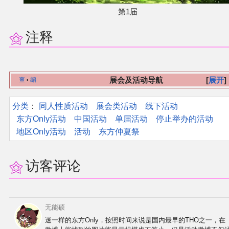
第1届
其他
注释
联系管理员
关于THBWiki
展会及活动导航
展开
查
编
•
分类
：​
同人性质活动
展会类活动
线下活动
捐款支持
东方Only活动
中国活动
单届活动
停止举办的活动
地区Only活动
活动
东方仲夏祭
访客评论
无能硕
迷一样的东方Only，按照时间来说是国内最早的THO之一，在