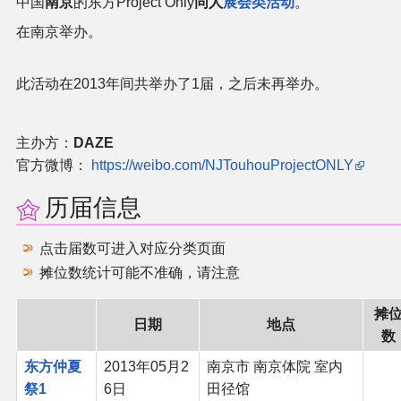
中国
南京
的东方Project Only
同人
展会类活动
。
在南京举办。
二次创作与活动
展会及活动导航
此活动在2013年间共举办了1届，之后未再举办。
展会作品列表
主办方：
DAZE
官方微博：
https://weibo.com/NJTouhouProjectONLY
商业二次创作
历届信息
同人二次创作
点击届数可进入对应分类页面
摊位数统计可能不准确，请注意
同人社团列表
摊
同人志分类
日期
地点
数
东方仲夏
2013年05月2
南京市 南京体院 室内
同人专辑分类
祭1
6日
田径馆