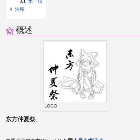
3.1
第一届
官方作品
4
注释
官方游戏
概述
官方音乐
官方书籍
官方角色
公式资料
游戏攻略
LOGO
东方仲夏祭
东方相关活动
。
其他相关项目