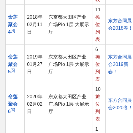
11
其他
命莲
2018年
东京都大田区产业
摊
东方合同展
聚会
02月11
广场Pio 1层 大展示
位
会2018春！
联系管理员
4
4
日
厅
列
表
关于THBWiki
6
命莲
2019年
东京都大田区产业
摊
东方合同展
捐款支持
聚会
01月27
广场Pio 1层 大展示
位
会2019新
5
5
日
厅
列
春！
表
10
命莲
2020年
东京都大田区产业
摊
东方合同展
聚会
02月02
广场Pio 1层 大展示
位
会2020冬！
6
6
日
厅
列
表
1