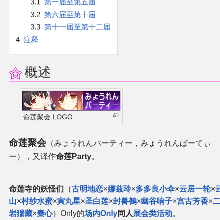
3.1
第一届至第五届
官方作品
3.2
第六届至第十届
3.3
第十一届至第十二届
官方游戏
4
注释
官方音乐
概述
官方书籍
官方角色
命莲聚会 LOGO
公式资料
命莲聚会
（みょうれんパーティー，みょうれんぱーてぃ
ー），又译作
命莲Party
。
游戏攻略
东方相关活动
命莲寺的妖怪们
（
古明地恋
×
娜兹玲
×
多多良小伞
×
云居一轮
×
山
×
村纱水蜜
×
寅丸星
×
圣白莲
×
封兽鵺
×
幽谷响子
×
宫古芳香
×
岩猯藏
×
秦心
）Only的
场内Only
同人
展会类活动
。
其他相关项目