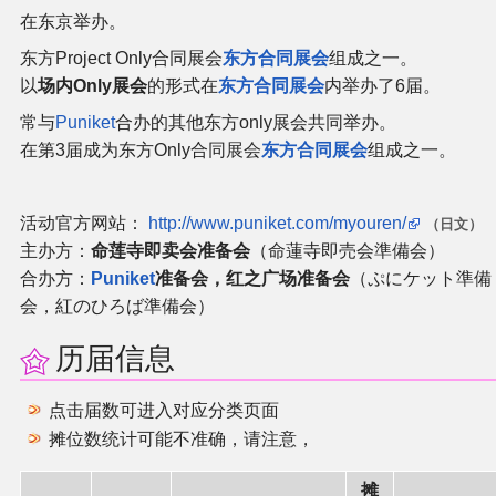
在东京举办。
二次创作与活动
东方Project Only合同展会
东方合同展会
组成之一。
以
场内Only展会
的形式在
东方合同展会
内举办了6届。
展会及活动导航
常与
Puniket
合办的其他东方only展会共同举办。
在第3届成为东方Only合同展会
东方合同展会
组成之一。
展会作品列表
商业二次创作
活动官方网站：
http://www.puniket.com/myouren/
（日文）
主办方：
命莲寺即卖会准备会
（命蓮寺即売会準備会）
合办方：
Puniket
准备会，红之广场准备会
（ぷにケット準備
同人二次创作
会，紅のひろば準備会）
同人社团列表
历届信息
同人志分类
点击届数可进入对应分类页面
摊位数统计可能不准确，请注意，
同人专辑分类
摊