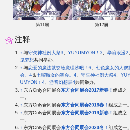
第11届
第12届
注释
↑
与
守矢神社例大祭3
、
YUYUMYON！3
、
华扇浪漫2
鬼梦想
共同举办。
↑
与
恋爱的魔法就交给魔理沙吧！6
、
七色魔女的人偶
会。4
＆
七曜魔女的舞会。4
、
守矢神社例大祭4
、
YU
UMYON！4
、
游音幻想展4
共同举办。
↑
东方Only合同展会
东方合同展会2017新春！
组成之
一。
↑
东方Only合同展会
东方合同展会2018春！
组成之一
↑
东方Only合同展会
东方合同展会2019新春！
组成之
一。
↑
东方Only合同展会
东方合同展会2020冬！
组成之一