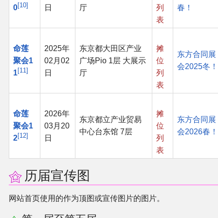
10
0
日
厅
列
春！
表
命莲
2025年
东京都大田区产业
摊
东方合同展
聚会1
02月02
广场Pio 1层 大展示
位
会2025冬！
11
1
日
厅
列
表
命莲
2026年
摊
东京都立产业贸易
东方合同展
聚会1
03月20
位
中心台东馆 7层
会2026春！
12
2
日
列
表
历届宣传图
网站首页使用的作为顶图或宣传图片的图片。