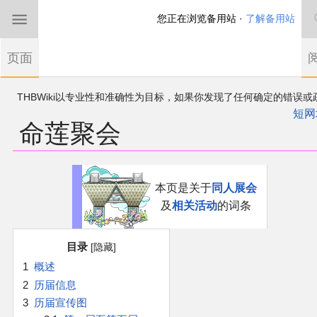
您正在浏览备用站 ·
了解备用站
首页
页面
东方Project
THBWiki以专业性和准确性为目标，如果你发现了任何确定的错误或
欢迎来到THBWiki！
漏，可在登录后直接进行改正
如果您是第一次来到这里，请点击右上角注册一
短网
命莲聚会
有任何意见、建议、求助、反馈都可以在
帐户
讨论板
提出
东方同人规约
近期新闻
跳
跳
本页是关于
同人展会
到
到
及
相关活动
的词条
导
搜
沙盒（建议使用）
航
索
目录
讨论板
1
概述
2
历届信息
加入我们
3
历届宣传图