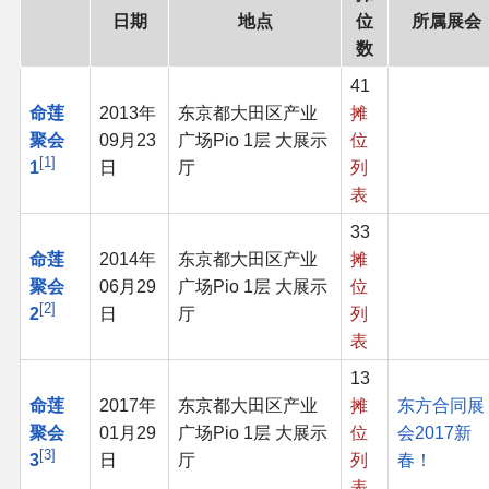
日期
地点
位
所属展会
同人软件列表
数
同人角色列表
41
命莲
2013年
东京都大田区产业
摊
同人视频列表
聚会
09月23
广场Pio 1层 大展示
位
1
1
日
厅
列
表
其他形式同人
33
THB相关项目
命莲
2014年
东京都大田区产业
摊
聚会
06月29
广场Pio 1层 大展示
位
2
THB策划
2
日
厅
列
表
THB衍生
13
命莲
2017年
东京都大田区产业
摊
东方合同展
THB媒体
聚会
01月29
广场Pio 1层 大展示
位
会2017新
3
3
日
厅
列
春！
THB协力
表