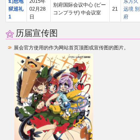
幻想地
2015年
东方久
别府国际会议中心 (ビー
同人软件列表
狱巡礼
02月28
21
远境 別
コンプラザ) 中会议室
1
日
府
同人角色列表
历届宣传图
同人视频列表
展会官方使用的作为网站首页顶图或宣传图的图片。
其他形式同人
THB相关项目
THB策划
THB衍生
THB媒体
THB协力