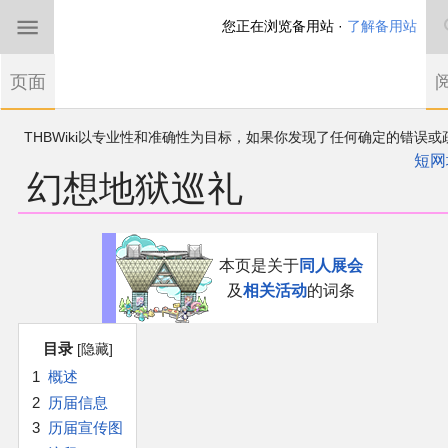
您正在浏览备用站 ·
了解备用站
首页
页面
东方Project
THBWiki以专业性和准确性为目标，如果你发现了任何确定的错误或
欢迎来到THBWiki！
漏，可在登录后直接进行改正
如果您是第一次来到这里，请点击右上角注册一
短网
幻想地狱巡礼
有任何意见、建议、求助、反馈都可以在
帐户
讨论板
提出
东方同人规约
近期新闻
跳
跳
本页是关于
同人展会
到
到
及
相关活动
的词条
导
搜
沙盒（建议使用）
航
索
目录
讨论板
1
概述
2
历届信息
加入我们
3
历届宣传图