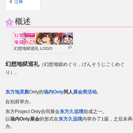
4
注释
官方作品
官方游戏
概述
官方音乐
幻想地狱巡礼 LOGO
官方书籍
幻想地狱巡礼
（幻想地獄めぐり，げんそうじごくめぐ
官方角色
り）。
公式资料
东方地灵殿
Only的
场内Only
同人
展会类活动
。
游戏攻略
在别府举办。
东方Project Only合同展会
东方久远境
组成之一。
东方相关活动
以
场内Only展会
的形式在
东方久远境
内举办了1届，之后未再
办。
其他相关项目