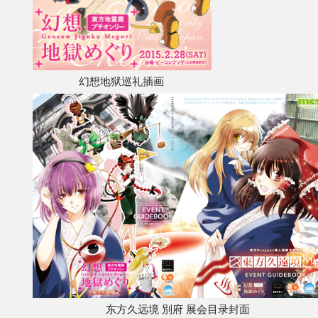
其他
联系管理员
幻想地狱巡礼插画
关于THBWiki
捐款支持
东方久远境 別府 展会目录封面