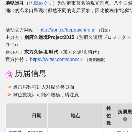
地狱巡礼
（
地獄めぐり
）为别府市著名的观光景点。八个自
涌出的温泉口呈现出截然不同的奇异景象，因此被称作“地狱“
二次创作与活动
展会及活动导航
活动官方网站：
http://qon.cc/beppu/chirei
（日文）
主办方：
別府久远境Project2015
（別府久遠境プロジェクト
展会作品列表
2015）
合办方：
东方久远境 时代
（東方久遠境 時代）
商业二次创作
官方推特：
https://twitter.com/qoncc
（需要翻墙）
历届信息
同人二次创作
点击届数可进入对应分类页面
同人社团列表
摊位数统计可能不准确，请注意
同人志分类
摊
所属展
日期
地点
位
会
同人专辑分类
数