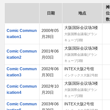
摊
二次创作与活动
日期
地点
位
数
展会及活动导航
大阪国际会议场3楼
Comic Commun
2000年05
大阪国際会議場(グラン
展会作品列表
ication1
月28日
キューブ)3階
大阪国际会议场3楼
商业二次创作
Comic Commun
2001年06
大阪国際会議場(グラン
ication2
月03日
キューブ)3階
同人二次创作
Comic Commun
2002年06
INTEX大阪2号馆
ication3
月30日
同人社团列表
インテックス大阪2号館
大阪国际会议场3楼
Comic Commun
2002年10
同人志分类
大阪国際会議場(グラン
ication4
月20日
キューブ)3階
同人专辑分类
Comic Commun
2003年06
INTEX大阪2号馆