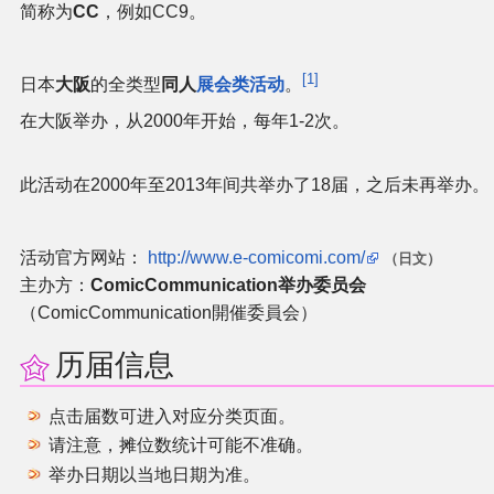
官方作品
简称为
CC
，例如CC9。
官方游戏
1
日本
大阪
的全类型
同人
展会类活动
。
在大阪举办，从2000年开始，每年1-2次。
官方音乐
官方书籍
此活动在2000年至2013年间共举办了18届，之后未再举办。
官方角色
活动官方网站：
http://www.e-comicomi.com/
（日文）
主办方：
ComicCommunication举办委员会
公式资料
（ComicCommunication開催委員会）
历届信息
游戏攻略
点击届数可进入对应分类页面。
东方相关活动
请注意，摊位数统计可能不准确。
举办日期以当地日期为准。
其他相关项目