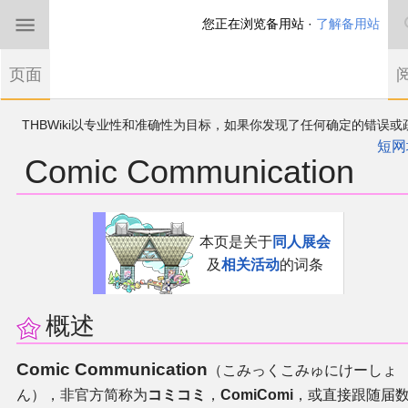
您正在浏览备用站 ·
了解备用站
首页
页面
东方Project
THBWiki以专业性和准确性为目标，如果你发现了任何确定的错误或
欢迎来到THBWiki！
漏，可在登录后直接进行改正
如果您是第一次来到这里，请点击右上角注册一
短网
Comic Communication
有任何意见、建议、求助、反馈都可以在
帐户
讨论板
提出
东方同人规约
近期新闻
跳
跳
本页是关于
同人展会
到
到
及
相关活动
的词条
导
搜
沙盒（建议使用）
航
索
讨论板
概述
Comic Communication
加入我们
（こみっくこみゅにけーしょ
ん），非官方简称为
コミコミ
，
ComiComi
，或直接跟随届