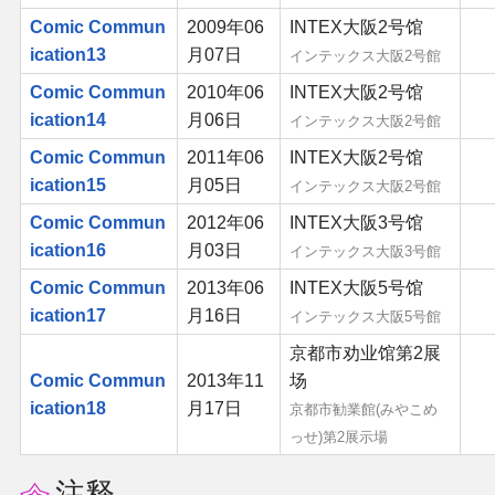
Comic Commun
2009年06
INTEX大阪2号馆
其他
ication13
月07日
インテックス大阪2号館
Comic Commun
2010年06
INTEX大阪2号馆
联系管理员
ication14
月06日
インテックス大阪2号館
Comic Commun
2011年06
INTEX大阪2号馆
关于THBWiki
ication15
月05日
インテックス大阪2号館
Comic Commun
2012年06
INTEX大阪3号馆
捐款支持
ication16
月03日
インテックス大阪3号館
Comic Commun
2013年06
INTEX大阪5号馆
ication17
月16日
インテックス大阪5号館
京都市劝业馆第2展
Comic Commun
2013年11
场
ication18
月17日
京都市勧業館(みやこめ
っせ)第2展示場
注释