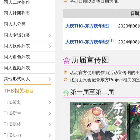
举办日期以当地日期为准。
同人二次创作
同人社团列表
日期
同人志分类
大庆THO-东方庆华纪1
2023年08
同人专辑分类
1
大庆THO-东方庆华纪2
2024年08
同人软件列表
同人角色列表
历届宣传图
同人视频列表
活动官方使用的作为活动宣传图的图
其他形式同人
此页面只会记录东方Project相关的
THB相关项目
第一届至第二届
THB策划
THB衍生
THB媒体
THB协力