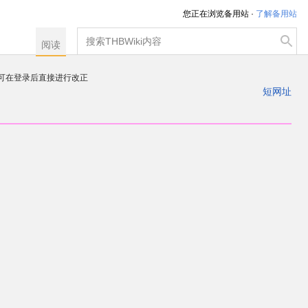
您正在浏览备用站 ·
了解备用站
搜
阅读
索
，可在登录后直接进行改正
注册一个帐户
短网址
出