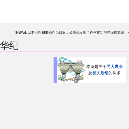
THBWiki以专业性和准确性为目标，如果你发现了任何确定的错误或疏漏
欢迎来到THBWiki！
如果您是第一次来到这里，请点击右上角
庆华纪
有任何意见、建议、求助、反馈都可以在
讨论板
提
本页是关于
同人展会
及
相关活动
的词条