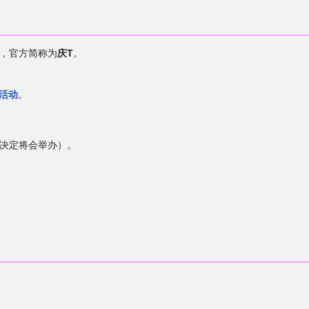
），官方简称为
庆T
。
活动
。
已决定将会举办）。