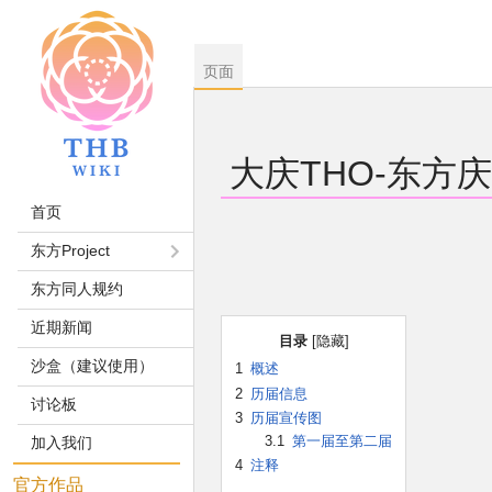
页面
大庆THO-东方
首页
跳
跳
东方Project
到
到
东方同人规约
导
搜
航
索
近期新闻
目录
沙盒（建议使用）
1
概述
2
历届信息
讨论板
3
历届宣传图
3.1
第一届至第二届
加入我们
4
注释
官方作品