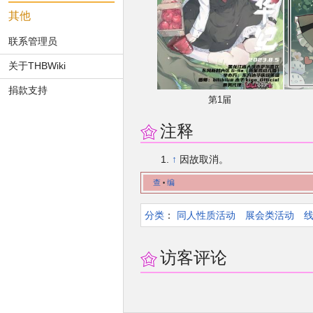
其他
联系管理员
关于THBWiki
捐款支持
第1届
注释
↑
因故取消。
查
编
•
分类
：​
同人性质活动
展会类活动
访客评论