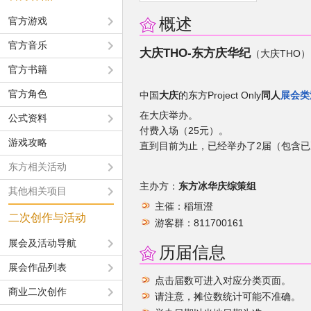
概述
官方游戏
官方音乐
大庆THO-东方庆华纪
（大庆THO
官方书籍
官方角色
中国
大庆
的东方Project Only
同人
展会类
在大庆举办。
公式资料
付费入场（25元）。
游戏攻略
直到目前为止，已经举办了2届（包含
东方相关活动
主办方：
东方冰华庆综策组
其他相关项目
主催：稲垣澄
二次创作与活动
游客群：811700161
展会及活动导航
历届信息
展会作品列表
点击届数可进入对应分类页面。
商业二次创作
请注意，摊位数统计可能不准确。